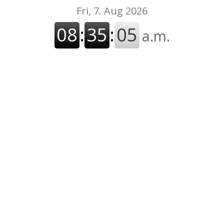
Fri, 7. Aug 2026
08
:
35
:
05
a.m.