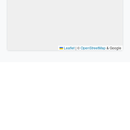
Leaflet
|
©
OpenStreetMap
& Google
Lugares cercanos y zonas
horarias similares
Ciudades grandes más cercanas Kam