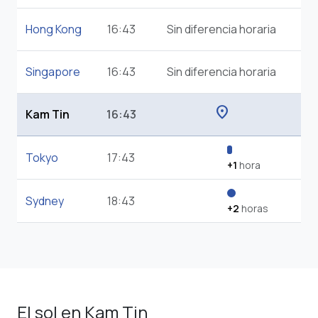
Hong Kong
16:43
Sin diferencia horaria
Singapore
16:43
Sin diferencia horaria
location_on
Kam Tin
16:43
Tokyo
17:43
+1
hora
Sydney
18:43
+2
horas
El sol en Kam Tin