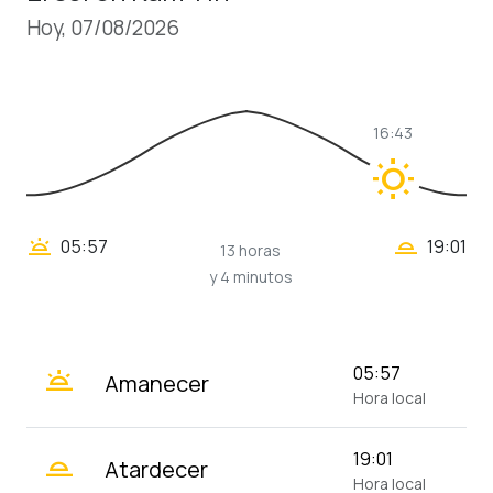
Hoy, 07/08/2026
16:43
wb_sunny
wb_twilight_2
wb_twilight
05:57
19:01
13 horas
y 4 minutos
wb_twilight
05:57
Amanecer
Hora local
wb_twilight_2
19:01
Atardecer
Hora local