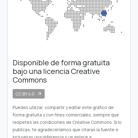
Disponible de forma gratuita
bajo una licencia Creative
Commons
CC BY 4.0
arrow_outward
Puedes utilizar, compartir y editar este gráfico de
forma gratuita y con fines comerciales, siempre que
respetes las condiciones de Creative Commons. Si lo
publicas, te agradeceríamos que citaras la fuente e
incluyeras una referencia o un enlace a