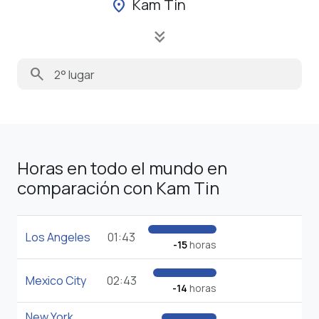
Kam Tin
location_on
keyboard_double_arrow_down
search
Horas en todo el mundo en
comparación con Kam Tin
Los Angeles
01:43
-15
horas
Mexico City
02:43
-14
horas
New York