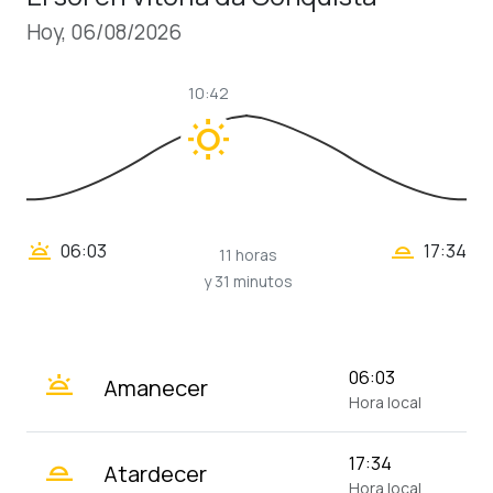
Hoy, 06/08/2026
10:42
wb_sunny
wb_twilight_2
wb_twilight
06:03
17:34
11 horas
y 31 minutos
wb_twilight
06:03
Amanecer
Hora local
wb_twilight_2
17:34
Atardecer
Hora local