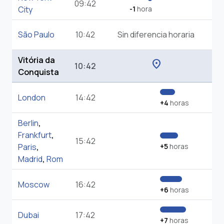
09:42
City
-1
hora
São Paulo
10:42
Sin diferencia horaria
Vitória da
location_on
10:42
Conquista
London
14:42
+4
horas
Berlin
,
Frankfurt
,
15:42
Paris
,
+5
horas
Madrid
,
Rom
Moscow
16:42
+6
horas
Dubai
17:42
+7
horas