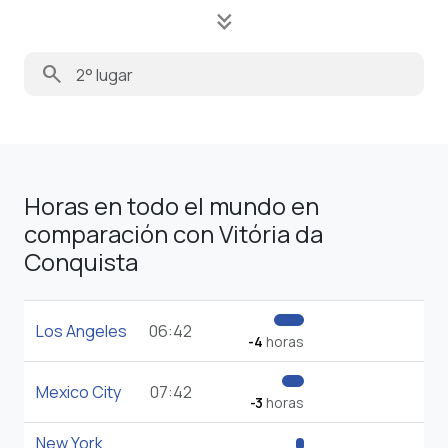
keyboard_double_arrow_down
search
Horas en todo el mundo en
comparación con Vitória da
Conquista
Los Angeles
06:42
-4
horas
Mexico City
07:42
-3
horas
New York