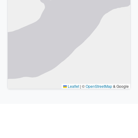
Leaflet
|
©
OpenStreetMap
& Google
Lugares cercanos y zonas