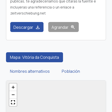
publicas, te agradeceríamos que citaras la fuente e
incluyeras una referencia o un enlace a
zeitverschiebung.net
download
zoom_in
Descargar
Agrandar
Mapa: Vitória da Conquista
Nombres alternativos
Población
+
−