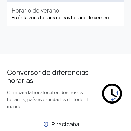
Horario de verano
En ésta zona horaria no hay horario de verano.
Conversor de diferencias
horarias
Compara la hora local en dos husos
horarios, países o ciudades de todo el
mundo.
Piracicaba
location_on