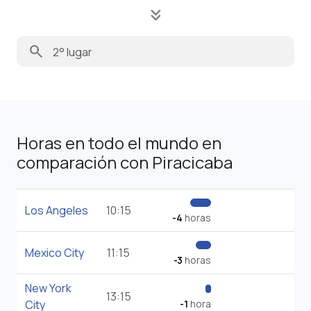
keyboard_double_arrow_down
search
Horas en todo el mundo en
comparación con Piracicaba
Los Angeles
10:15
-4
horas
Mexico City
11:15
-3
horas
New York
13:15
City
-1
hora