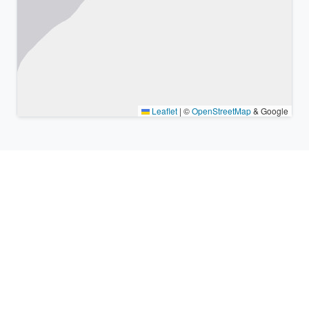
Leaflet
|
©
OpenStreetMap
& Google
Lugares cercanos y zonas
horarias similares
Ciudades grandes más cercanas