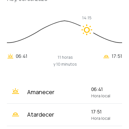
14:15
wb_sunny
wb_twilight_2
wb_twilight
06:41
17:51
11 horas
y 10 minutos
wb_twilight
06:41
Amanecer
Hora local
wb_twilight_2
17:51
Atardecer
Hora local