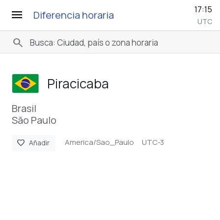
17:15
menu
Diferencia horaria
UTC
search
Piracicaba
Brasil
São Paulo
America/Sao_Paulo
UTC-3
favorite
Añadir