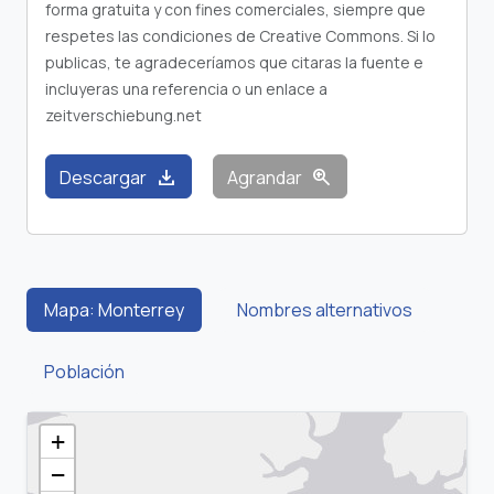
forma gratuita y con fines comerciales, siempre que
respetes las condiciones de Creative Commons. Si lo
publicas, te agradeceríamos que citaras la fuente e
incluyeras una referencia o un enlace a
zeitverschiebung.net
download
zoom_in
Descargar
Agrandar
Mapa: Monterrey
Nombres alternativos
Población
+
−