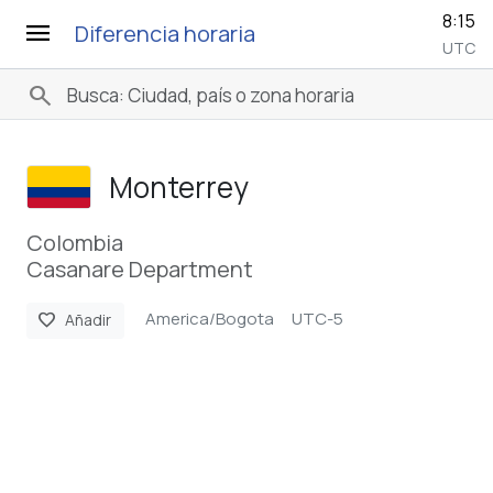
8:15
menu
Diferencia horaria
UTC
search
Monterrey
Colombia
Casanare Department
America/Bogota
UTC-5
favorite
Añadir