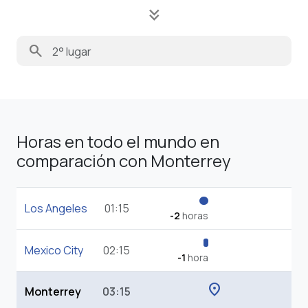
keyboard_double_arrow_down
search
Horas en todo el mundo en
comparación con Monterrey
Los Angeles
01:15
-2
horas
Mexico City
02:15
-1
hora
location_on
Monterrey
03:15