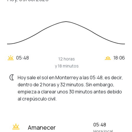
wb_twilight_2
wb_twilight
05:48
18:06
12 horas
y 18 minutos
nightlight
Hoy sale el sol en Monterrey a las 05:48, es decir,
dentro de 2 horas y 32 minutos. Sin embargo,
empieza a clarear unos 30 minutos antes debido
al crepúsculo civil.
wb_twilight
05:48
Amanecer
Hora local