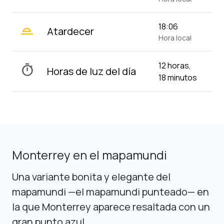
wb_twilight_2
18:06
Atardecer
Hora local
12 horas,
timer
Horas de luz del día
18 minutos
Monterrey en el mapamundi
Una variante bonita y elegante del
mapamundi —el mapamundi punteado— en
la que Monterrey aparece resaltada con un
gran punto azul.