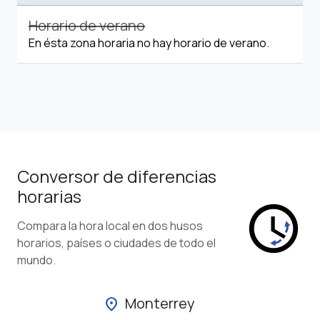
Horario de verano
En ésta zona horaria no hay horario de verano.
Conversor de diferencias
horarias
Compara la hora local en dos husos
horarios, países o ciudades de todo el
mundo.
Monterrey
location_on