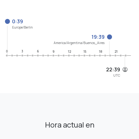
0:39
Europe/Berlin
19:39
America/Argentina/Buenos_Aires
0
3
6
9
12
15
18
21
22:39
UTC
Hora actual en