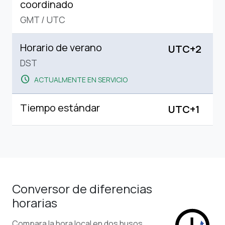
coordinado
GMT
/
UTC
Horario de verano
UTC+2
DST
schedule
ACTUALMENTE EN SERVICIO
Tiempo estándar
UTC+1
Conversor de diferencias
horarias
Compara la hora local en dos husos