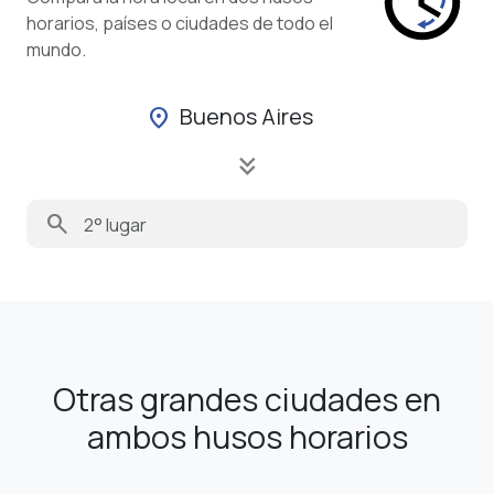
horarios, países o ciudades de todo el
mundo.
Buenos Aires
location_on
keyboard_double_arrow_down
search
Otras grandes ciudades en
ambos husos horarios