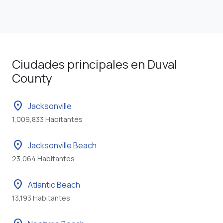
Ciudades principales en Duval
County
location_on
Jacksonville
1,009,833 Habitantes
location_on
Jacksonville Beach
23,064 Habitantes
location_on
Atlantic Beach
13,193 Habitantes