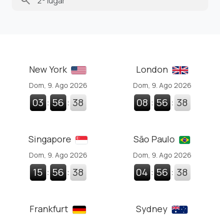
search
New York
London
Dom, 9. Ago 2026
Dom, 9. Ago 2026
03
:
56
:
38
08
:
56
:
38
Singapore
São Paulo
Dom, 9. Ago 2026
Dom, 9. Ago 2026
15
:
56
:
38
04
:
56
:
38
Frankfurt
Sydney