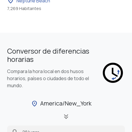
location_on
Neptune Beach
7,269 Habitantes
Conversor de diferencias
horarias
Compara la hora local en dos husos
horarios, países o ciudades de todo el
mundo.
America/New_York
location_on
keyboard_double_arrow_down