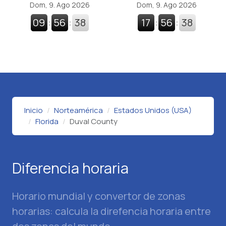
Dom, 9. Ago 2026
Dom, 9. Ago 2026
09
:
56
:
38
17
:
56
:
38
Inicio
Norteamérica
Estados Unidos (USA)
Florida
Duval County
Diferencia horaria
Horario mundial y convertor de zonas
horarias: calcula la direfencia horaria entre