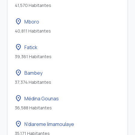
41,570 Habitantes
location_on
Mboro
40,811 Habitantes
location_on
Fatick
39,361 Habitantes
location_on
Bambey
37,374 Habitantes
location_on
Médina Gounas
36,588 Habitantes
location_on
N’diareme limamoulaye
35,171 Habitantes