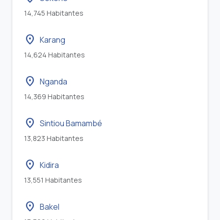
14,745 Habitantes
location_on
Karang
14,624 Habitantes
location_on
Nganda
14,369 Habitantes
location_on
Sintiou Bamambé
13,823 Habitantes
location_on
Kidira
13,551 Habitantes
location_on
Bakel