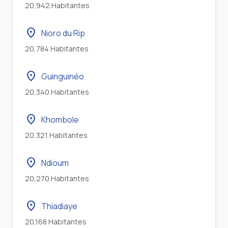
20,942 Habitantes
location_on
Nioro du Rip
20,784 Habitantes
location_on
Guinguinéo
20,340 Habitantes
location_on
Khombole
20,321 Habitantes
location_on
Ndioum
20,270 Habitantes
location_on
Thiadiaye
20,168 Habitantes