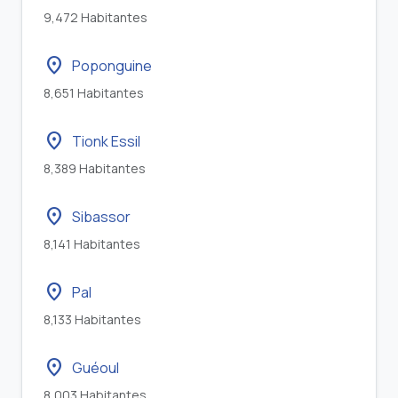
9,472 Habitantes
location_on
Poponguine
8,651 Habitantes
location_on
Tionk Essil
8,389 Habitantes
location_on
Sibassor
8,141 Habitantes
location_on
Pal
8,133 Habitantes
location_on
Guéoul
8,003 Habitantes