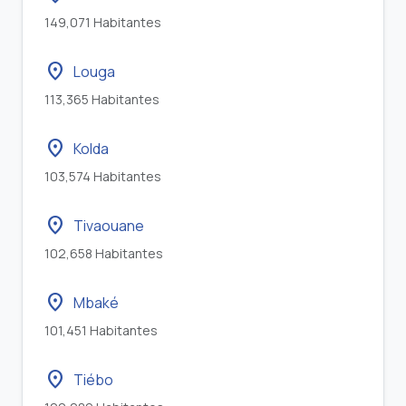
149,071 Habitantes
location_on
Louga
113,365 Habitantes
location_on
Kolda
103,574 Habitantes
location_on
Tivaouane
102,658 Habitantes
location_on
Mbaké
101,451 Habitantes
location_on
Tiébo