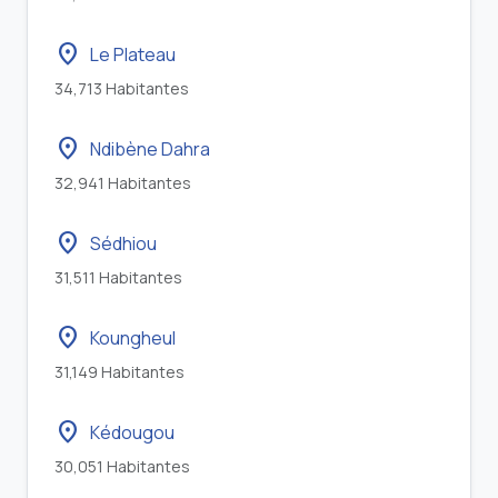
location_on
Le Plateau
34,713 Habitantes
location_on
Ndibène Dahra
32,941 Habitantes
location_on
Sédhiou
31,511 Habitantes
location_on
Koungheul
31,149 Habitantes
location_on
Kédougou
30,051 Habitantes