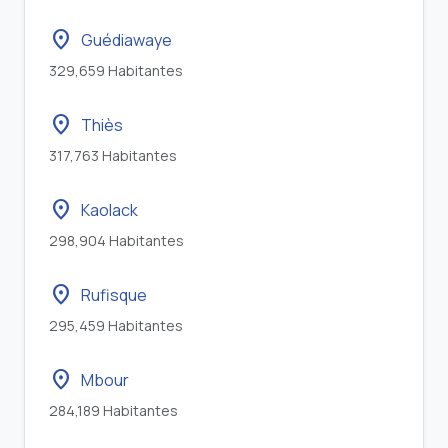
location_on
Guédiawaye
329,659 Habitantes
location_on
Thiès
317,763 Habitantes
location_on
Kaolack
298,904 Habitantes
location_on
Rufisque
295,459 Habitantes
location_on
Mbour
284,189 Habitantes