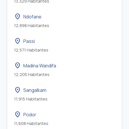
13,329 Habitantes
location_on
Ndofane
12,898 Habitantes
location_on
Passi
12,571 Habitantes
location_on
Madina Wandifa
12,205 Habitantes
location_on
Sangalkam
11,915 Habitantes
location_on
Podor
11,608 Habitantes