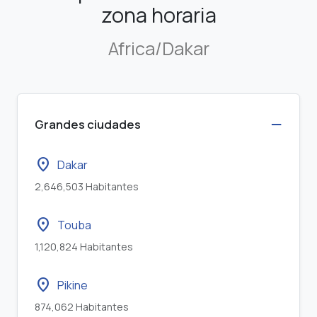
zona horaria
Africa/Dakar
Grandes ciudades
location_on
Dakar
2,646,503 Habitantes
location_on
Touba
1,120,824 Habitantes
location_on
Pikine
874,062 Habitantes