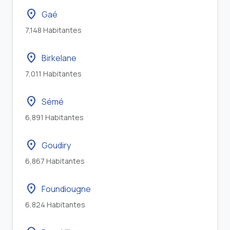
location_on
Gaé
7,148 Habitantes
location_on
Birkelane
7,011 Habitantes
location_on
Sémé
6,891 Habitantes
location_on
Goudiry
6,867 Habitantes
location_on
Foundiougne
6,824 Habitantes