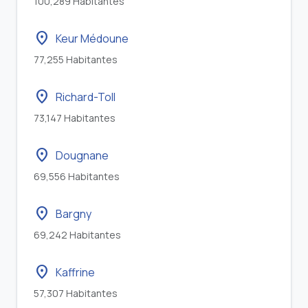
100,289 Habitantes
location_on
Keur Médoune
77,255 Habitantes
location_on
Richard-Toll
73,147 Habitantes
location_on
Dougnane
69,556 Habitantes
location_on
Bargny
69,242 Habitantes
location_on
Kaffrine
57,307 Habitantes