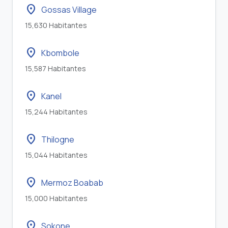
location_on
Gossas Village
15,630 Habitantes
location_on
Kbombole
15,587 Habitantes
location_on
Kanel
15,244 Habitantes
location_on
Thilogne
15,044 Habitantes
location_on
Mermoz Boabab
15,000 Habitantes
location_on
Sokone