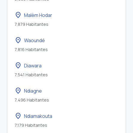
location_on
Malèm Hodar
7,879 Habitantes
location_on
Waoundé
7,816 Habitantes
location_on
Diawara
7,541 Habitantes
location_on
Ndiagne
7,496 Habitantes
location_on
Ndiamakouta
7,179 Habitantes