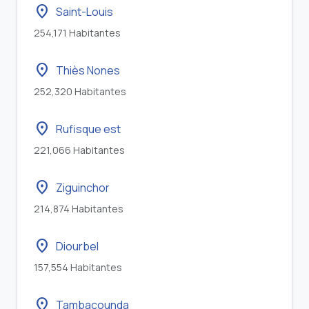
location_on
Saint-Louis
254,171 Habitantes
location_on
Thiès Nones
252,320 Habitantes
location_on
Rufisque est
221,066 Habitantes
location_on
Ziguinchor
214,874 Habitantes
location_on
Diourbel
157,554 Habitantes
location_on
Tambacounda