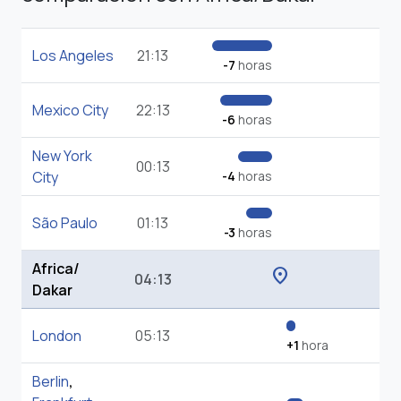
Los Angeles
21:13
-7
horas
Mexico City
22:13
-6
horas
New York
00:13
City
-4
horas
São Paulo
01:13
-3
horas
Africa/
location_on
04:13
Dakar
London
05:13
+1
hora
Berlin
,