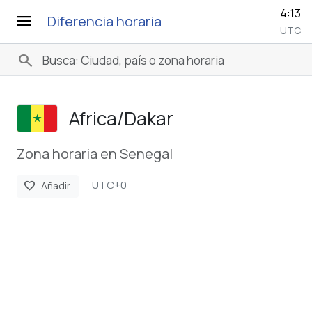
4:13
menu
Diferencia horaria
UTC
search
Africa/­Dakar
Zona horaria en Senegal
UTC+0
favorite
Añadir