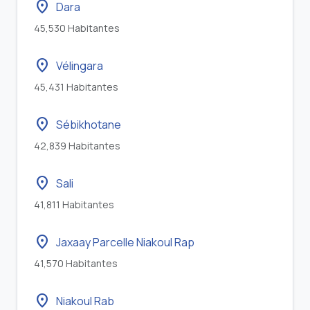
location_on
Dara
45,530 Habitantes
location_on
Vélingara
45,431 Habitantes
location_on
Sébikhotane
42,839 Habitantes
location_on
Sali
41,811 Habitantes
location_on
Jaxaay Parcelle Niakoul Rap
41,570 Habitantes
location_on
Niakoul Rab