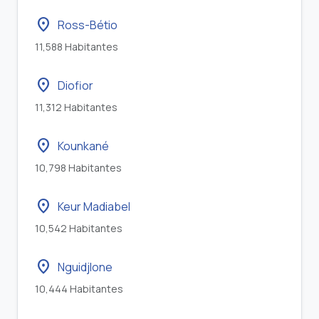
location_on
Ross-Bétio
11,588 Habitantes
location_on
Diofior
11,312 Habitantes
location_on
Kounkané
10,798 Habitantes
location_on
Keur Madiabel
10,542 Habitantes
location_on
Nguidjlone
10,444 Habitantes