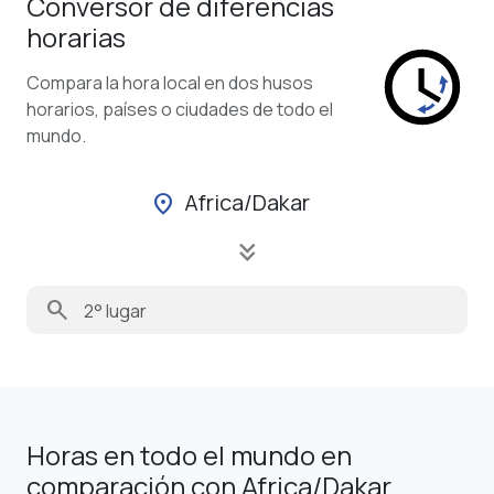
Conversor de diferencias
horarias
Compara la hora local en dos husos
horarios, países o ciudades de todo el
mundo.
Africa/Dakar
location_on
keyboard_double_arrow_down
search
Horas en todo el mundo en
comparación con Africa/Dakar