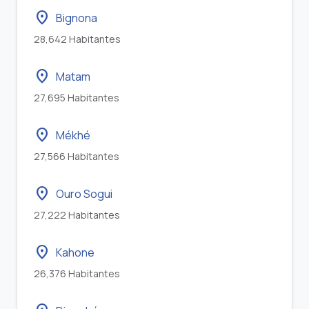
location_on
Bignona
28,642 Habitantes
location_on
Matam
27,695 Habitantes
location_on
Mékhé
27,566 Habitantes
location_on
Ouro Sogui
27,222 Habitantes
location_on
Kahone
26,376 Habitantes