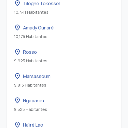
location_on
Tilogne Tokossel
10,441 Habitantes
location_on
Amady Ounaré
10,175 Habitantes
location_on
Rosso
9,923 Habitantes
location_on
Marsassoum
9,815 Habitantes
location_on
Ngaparou
9,525 Habitantes
location_on
Haïré Lao