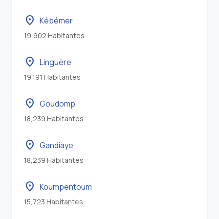
location_on
Kébémer
19,902 Habitantes
location_on
Linguère
19,191 Habitantes
location_on
Goudomp
18,239 Habitantes
location_on
Gandiaye
18,239 Habitantes
location_on
Koumpentoum
15,723 Habitantes