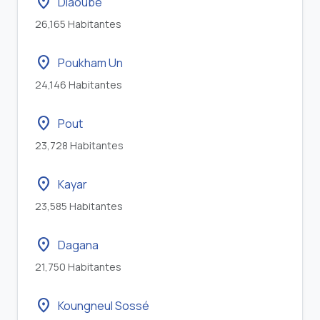
location_on
Diaoubé
26,165 Habitantes
location_on
Poukham Un
24,146 Habitantes
location_on
Pout
23,728 Habitantes
location_on
Kayar
23,585 Habitantes
location_on
Dagana
21,750 Habitantes
location_on
Koungneul Sossé