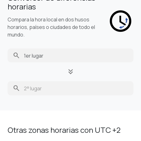
horarias
Compara la hora local en dos husos
horarios, países o ciudades de todo el
mundo.
search
keyboard_double_arrow_down
search
Otras zonas horarias con UTC +2