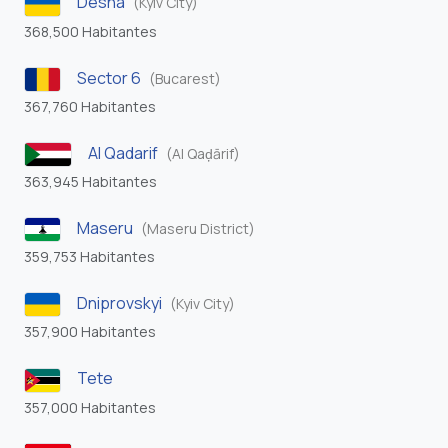
Desna
(Kyiv City)
368,500 Habitantes
Sector 6
(Bucarest)
367,760 Habitantes
Al Qadarif
(Al Qaḑārif)
363,945 Habitantes
Maseru
(Maseru District)
359,753 Habitantes
Dniprovskyi
(Kyiv City)
357,900 Habitantes
Tete
357,000 Habitantes