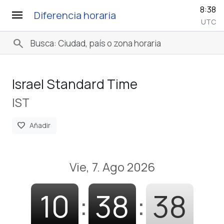
8:38
menu
Diferencia horaria
UTC
search
Israel Standard Time
IST
favorite
Añadir
Vie, 7. Ago 2026
10
:
38
:
39