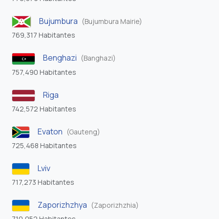
Bujumbura
(Bujumbura Mairie)
769,317 Habitantes
Benghazi
(Banghazi)
757,490 Habitantes
Riga
742,572 Habitantes
Evaton
(Gauteng)
725,468 Habitantes
Lviv
717,273 Habitantes
Zaporizhzhya
(Zaporizhzhia)
710,052 Habitantes