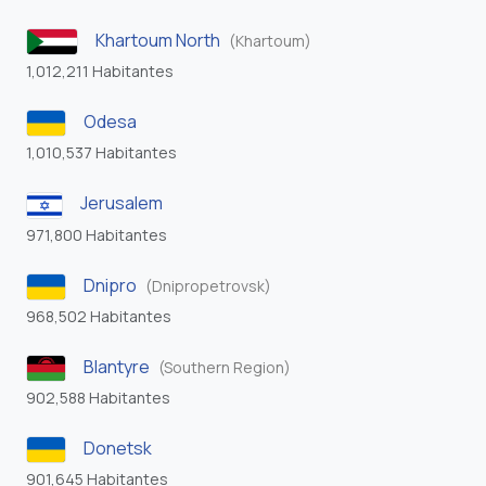
Khartoum North
(Khartoum)
1,012,211 Habitantes
Odesa
1,010,537 Habitantes
Jerusalem
971,800 Habitantes
Dnipro
(Dnipropetrovsk)
968,502 Habitantes
Blantyre
(Southern Region)
902,588 Habitantes
Donetsk
901,645 Habitantes