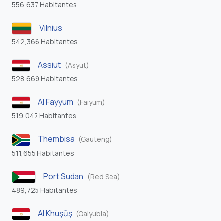
556,637 Habitantes
Vilnius
542,366 Habitantes
Assiut
(Asyut)
528,669 Habitantes
Al Fayyum
(Faiyum)
519,047 Habitantes
Thembisa
(Gauteng)
511,655 Habitantes
Port Sudan
(Red Sea)
489,725 Habitantes
Al Khuşūş
(Qalyubia)