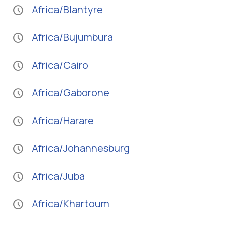
Africa/Blantyre
schedule
Africa/Bujumbura
schedule
Africa/Cairo
schedule
Africa/Gaborone
schedule
Africa/Harare
schedule
Africa/Johannesburg
schedule
Africa/Juba
schedule
Africa/Khartoum
schedule