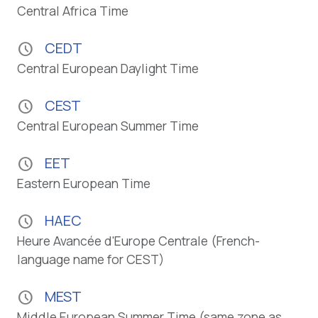
Central Africa Time
CEDT
schedule
Central European Daylight Time
CEST
schedule
Central European Summer Time
EET
schedule
Eastern European Time
HAEC
schedule
Heure Avancée d'Europe Centrale (French-
language name for CEST)
MEST
schedule
Middle European Summer Time (same zone as