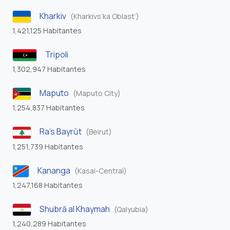
Kharkiv
(Kharkivs’ka Oblast’)
1,421,125 Habitantes
Tripoli
1,302,947 Habitantes
Maputo
(Maputo City)
1,254,837 Habitantes
Ra’s Bayrūt
(Beirut)
1,251,739 Habitantes
Kananga
(Kasai-Central)
1,247,168 Habitantes
Shubrā al Khaymah
(Qalyubia)
1,240,289 Habitantes