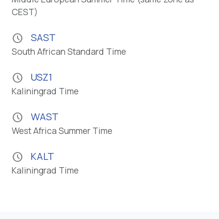
CEST)
SAST
schedule
South African Standard Time
USZ1
schedule
Kaliningrad Time
WAST
schedule
West Africa Summer Time
KALT
schedule
Kaliningrad Time