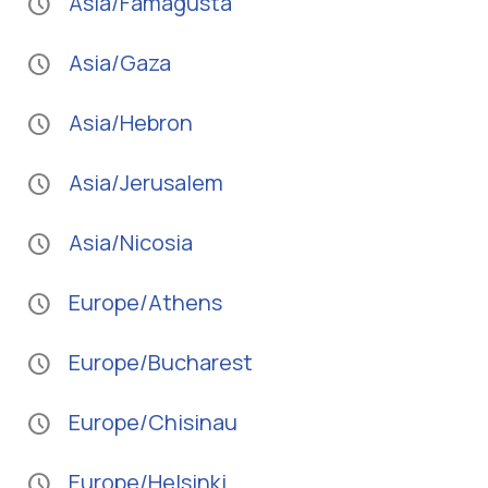
Asia/Famagusta
schedule
Asia/Gaza
schedule
Asia/Hebron
schedule
Asia/Jerusalem
schedule
Asia/Nicosia
schedule
Europe/Athens
schedule
Europe/Bucharest
schedule
Europe/Chisinau
schedule
Europe/Helsinki
schedule