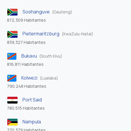
Soshanguve
(Gauteng)
872,309 Habitantes
Pietermaritzburg
(KwaZulu-Natal)
839,327 Habitantes
Bukavu
(South Kivu)
816,811 Habitantes
Kolwezi
(Lualaba)
790,248 Habitantes
Port Said
780,515 Habitantes
Nampula
770,379 Habitantes