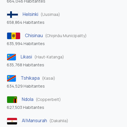
664,046 Habitantes
Helsinki
(Uusimaa)
658,864 Habitantes
Chisinau
(Chișinău Municipality)
635,994 Habitantes
Likasi
(Haut-Katanga)
635,768 Habitantes
Tshikapa
(Kasai)
634,529 Habitantes
Ndola
(Copperbelt)
627,503 Habitantes
Al Mansurah
(Dakahlia)