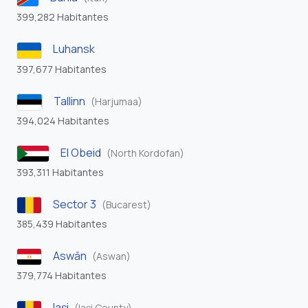
399,282 Habitantes
Luhansk
397,677 Habitantes
Tallinn
(Harjumaa)
394,024 Habitantes
El Obeid
(North Kordofan)
393,311 Habitantes
Sector 3
(Bucarest)
385,439 Habitantes
Aswān
(Aswan)
379,774 Habitantes
Iaşi
(Iași County)