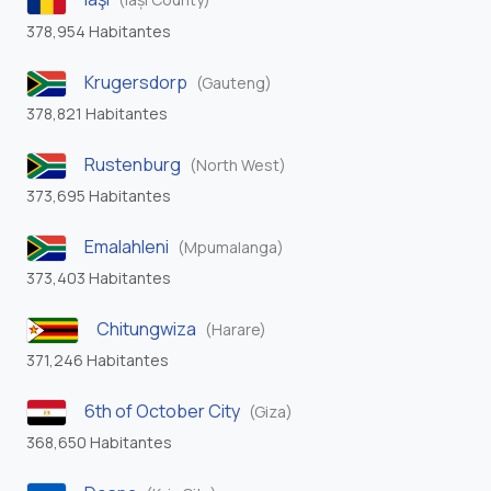
378,954 Habitantes
Krugersdorp
(Gauteng)
378,821 Habitantes
Rustenburg
(North West)
373,695 Habitantes
Emalahleni
(Mpumalanga)
373,403 Habitantes
Chitungwiza
(Harare)
371,246 Habitantes
6th of October City
(Giza)
368,650 Habitantes