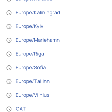
Europe/Kaliningrad
schedule
Europe/Kyiv
schedule
Europe/Mariehamn
schedule
Europe/Riga
schedule
Europe/Sofia
schedule
Europe/Tallinn
schedule
Europe/Vilnius
schedule
CAT
schedule