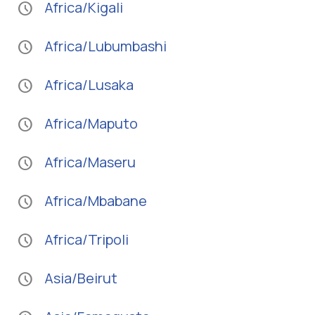
Africa/Kigali
schedule
Africa/Lubumbashi
schedule
Africa/Lusaka
schedule
Africa/Maputo
schedule
Africa/Maseru
schedule
Africa/Mbabane
schedule
Africa/Tripoli
schedule
Asia/Beirut
schedule