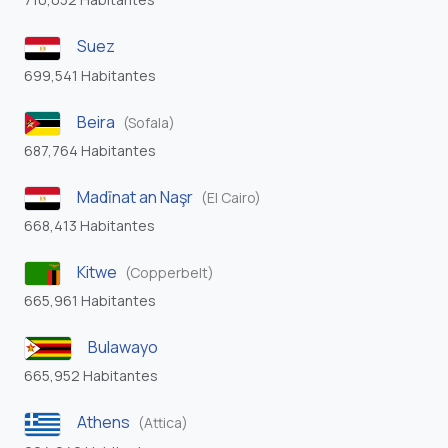
Suez
699,541 Habitantes
Beira
(Sofala)
687,764 Habitantes
Madīnat an Naşr
(El Cairo)
668,413 Habitantes
Kitwe
(Copperbelt)
665,961 Habitantes
Bulawayo
665,952 Habitantes
Athens
(Attica)