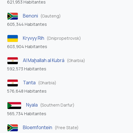
621,953 Habitantes
Benoni
(Gauteng)
605,344 Habitantes
Kryvyy Rih
(Dnipropetrovsk)
603,904 Habitantes
Al Maḩallah al Kubrá
(Gharbia)
592,573 Habitantes
Tanta
(Gharbia)
576,648 Habitantes
Nyala
(Southern Darfur)
565,734 Habitantes
Bloemfontein
(Free State)