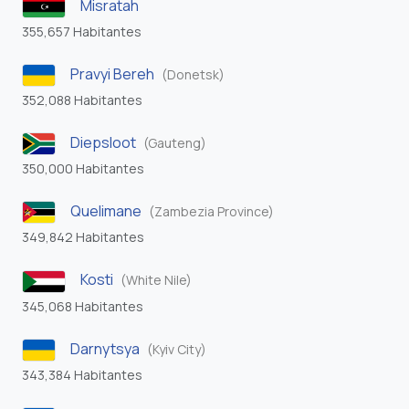
Misratah
355,657 Habitantes
Pravyi Bereh
(Donetsk)
352,088 Habitantes
Diepsloot
(Gauteng)
350,000 Habitantes
Quelimane
(Zambezia Province)
349,842 Habitantes
Kosti
(White Nile)
345,068 Habitantes
Darnytsya
(Kyiv City)
343,384 Habitantes