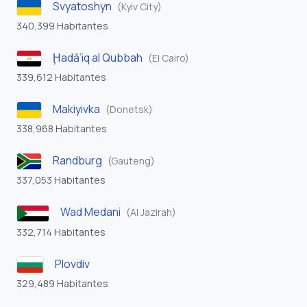
Svyatoshyn
(Kyiv City)
340,399 Habitantes
Ḩadā’iq al Qubbah
(El Cairo)
339,612 Habitantes
Makiyivka
(Donetsk)
338,968 Habitantes
Randburg
(Gauteng)
337,053 Habitantes
Wad Medani
(Al Jazirah)
332,714 Habitantes
Plovdiv
329,489 Habitantes