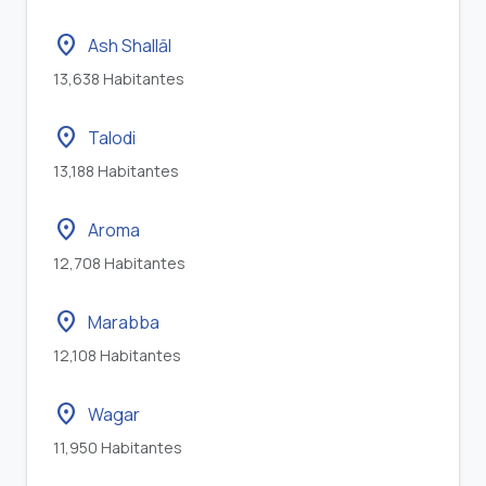
location_on
Ash Shallāl
13,638 Habitantes
location_on
Talodi
13,188 Habitantes
location_on
Aroma
12,708 Habitantes
location_on
Marabba
12,108 Habitantes
location_on
Wagar
11,950 Habitantes