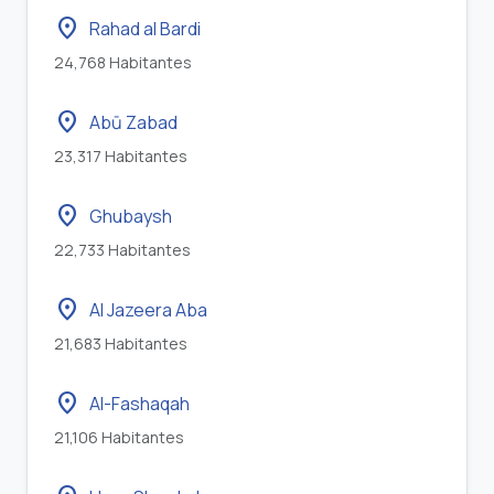
location_on
Rahad al Bardi
24,768 Habitantes
location_on
Abū Zabad
23,317 Habitantes
location_on
Ghubaysh
22,733 Habitantes
location_on
Al Jazeera Aba
21,683 Habitantes
location_on
Al-Fashaqah
21,106 Habitantes