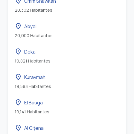
location_on
Umm Shawkah
20,302 Habitantes
location_on
Abyei
20,000 Habitantes
location_on
Doka
19,821 Habitantes
location_on
Kuraymah
19,593 Habitantes
location_on
El Bauga
19,141 Habitantes
location_on
Al Qiţena