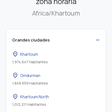
zona horaria
Africa/Khartoum
Grandes ciudades
location_on
Khartoum
1,974,647 Habitantes
location_on
Omdurman
1,849,659 Habitantes
location_on
Khartoum North
1,012,211 Habitantes