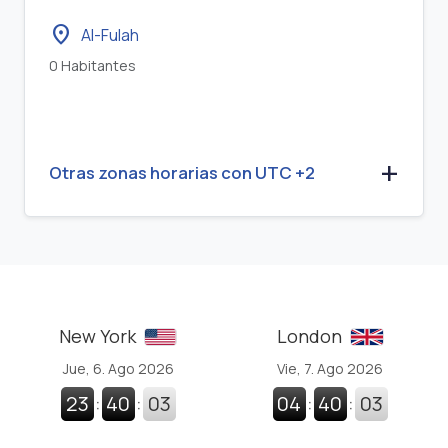
location_on
Al-Fulah
0 Habitantes
Otras zonas horarias con UTC +2
New York
London
Jue, 6. Ago 2026
Vie, 7. Ago 2026
23
:
40
:
04
04
:
40
:
04