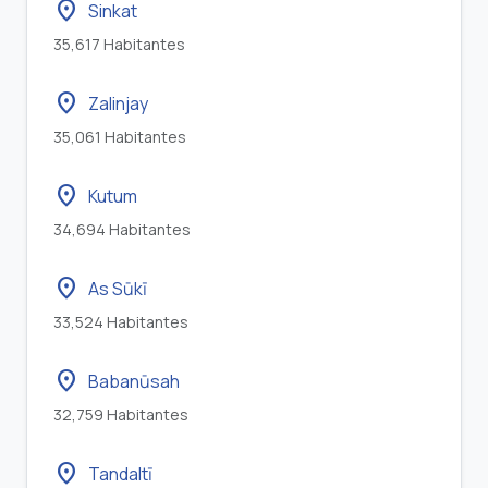
location_on
Sinkat
35,617 Habitantes
location_on
Zalinjay
35,061 Habitantes
location_on
Kutum
34,694 Habitantes
location_on
As Sūkī
33,524 Habitantes
location_on
Babanūsah
32,759 Habitantes
location_on
Tandaltī