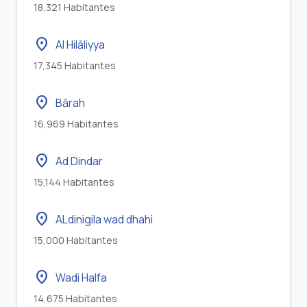
18,321 Habitantes
location_on
Al Hilāliyya
17,345 Habitantes
location_on
Bārah
16,969 Habitantes
location_on
Ad Dindar
15,144 Habitantes
location_on
ALdinigila wad dhahi
15,000 Habitantes
location_on
Wadi Halfa
14,675 Habitantes