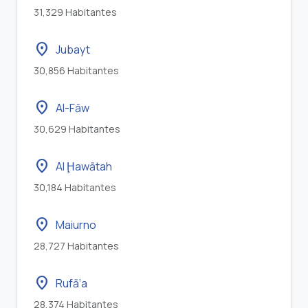
31,329 Habitantes
location_on
Jubayt
30,856 Habitantes
location_on
Al-Fāw
30,629 Habitantes
location_on
Al Ḩawātah
30,184 Habitantes
location_on
Maiurno
28,727 Habitantes
location_on
Rufā‘a
28,374 Habitantes