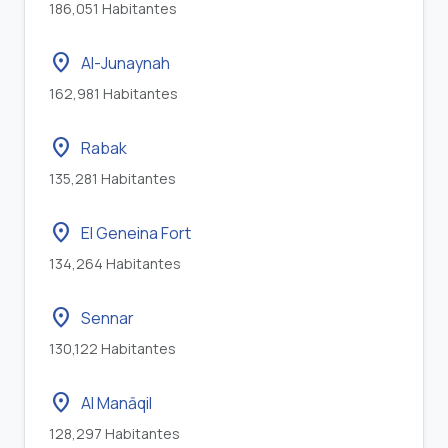
186,051 Habitantes
location_on
Al-Junaynah
162,981 Habitantes
location_on
Rabak
135,281 Habitantes
location_on
El Geneina Fort
134,264 Habitantes
location_on
Sennar
130,122 Habitantes
location_on
Al Manāqil
128,297 Habitantes