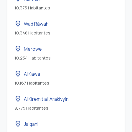
10,375 Habitantes
location_on
Wad Rāwah
10,348 Habitantes
location_on
Merowe
10,234 Habitantes
location_on
Al Kawa
10,167 Habitantes
location_on
Al Kiremit al ‘Arakiyyīn
9,775 Habitantes
location_on
Jalqani