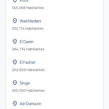
location_on
Kosti
345,068 Habitantes
location_on
Wad Medani
332,714 Habitantes
location_on
El Daein
264,734 Habitantes
location_on
El Fasher
252,609 Habitantes
location_on
Singa
250,000 Habitantes
location_on
Ad-Damazin