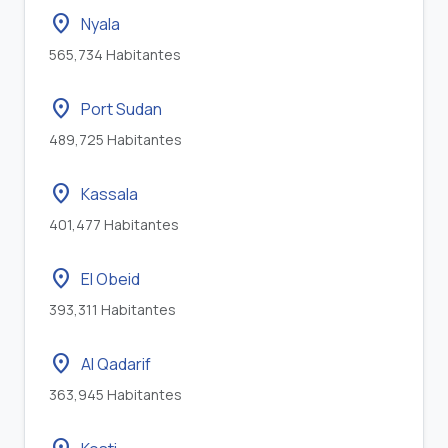
location_on
Nyala
565,734 Habitantes
location_on
Port Sudan
489,725 Habitantes
location_on
Kassala
401,477 Habitantes
location_on
El Obeid
393,311 Habitantes
location_on
Al Qadarif
363,945 Habitantes