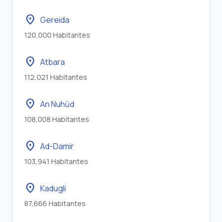
location_on
Gereida
120,000 Habitantes
location_on
Atbara
112,021 Habitantes
location_on
An Nuhūd
108,008 Habitantes
location_on
Ad-Damir
103,941 Habitantes
location_on
Kadugli
87,666 Habitantes