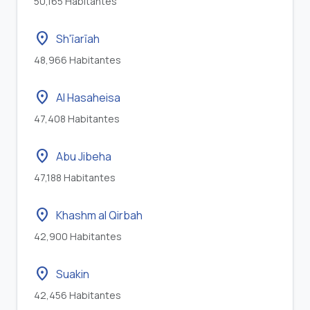
50,165 Habitantes
location_on
Sh'īarīah
48,966 Habitantes
location_on
Al Hasaheisa
47,408 Habitantes
location_on
Abu Jibeha
47,188 Habitantes
location_on
Khashm al Qirbah
42,900 Habitantes
location_on
Suakin
42,456 Habitantes