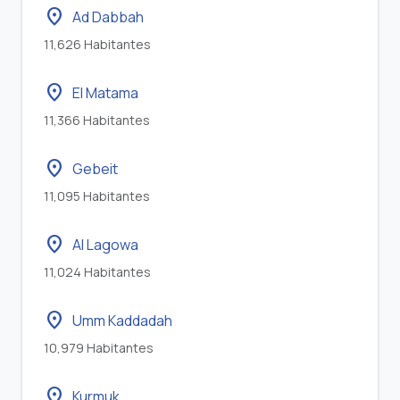
location_on
Ad Dabbah
11,626 Habitantes
location_on
El Matama
11,366 Habitantes
location_on
Gebeit
11,095 Habitantes
location_on
Al Lagowa
11,024 Habitantes
location_on
Umm Kaddadah
10,979 Habitantes
location_on
Kurmuk