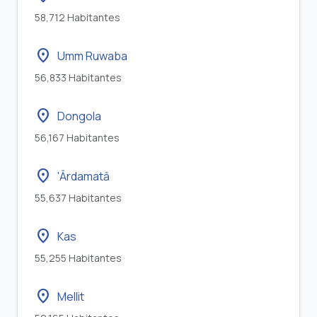
58,712 Habitantes
location_on
Umm Ruwaba
56,833 Habitantes
location_on
Dongola
56,167 Habitantes
location_on
'Ārdamatā
55,637 Habitantes
location_on
Kas
55,255 Habitantes
location_on
Mellit