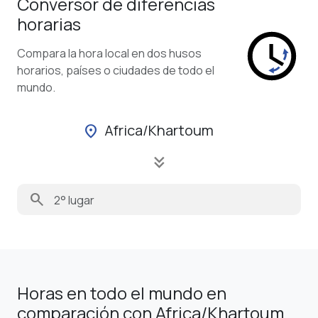
Conversor de diferencias
horarias
Compara la hora local en dos husos
horarios, países o ciudades de todo el
mundo.
Africa/Khartoum
location_on
keyboard_double_arrow_down
search
Horas en todo el mundo en
comparación con Africa/Khartoum