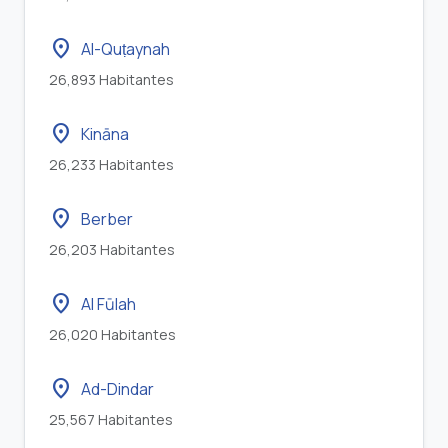
location_on
Al-Quṭaynah
26,893 Habitantes
location_on
Kināna
26,233 Habitantes
location_on
Berber
26,203 Habitantes
location_on
Al Fūlah
26,020 Habitantes
location_on
Ad-Dindar
25,567 Habitantes