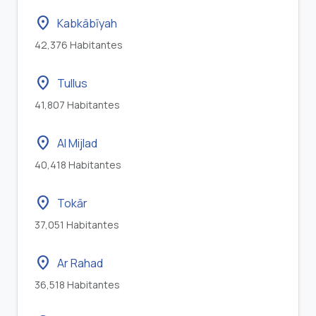
location_on
Kabkābīyah
42,376 Habitantes
location_on
Tullus
41,807 Habitantes
location_on
Al Mijlad
40,418 Habitantes
location_on
Tokār
37,051 Habitantes
location_on
Ar Rahad
36,518 Habitantes