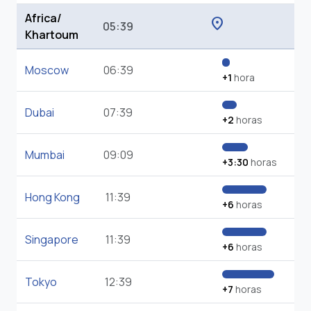
Africa/
location_on
05:39
Khartoum
Moscow
06:39
+1
hora
Dubai
07:39
+2
horas
Mumbai
09:09
+3:30
horas
Hong Kong
11:39
+6
horas
Singapore
11:39
+6
horas
Tokyo
12:39
+7
horas