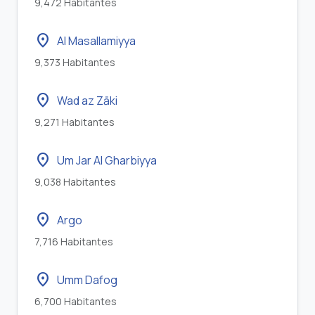
9,472 Habitantes
location_on
Al Masallamiyya
9,373 Habitantes
location_on
Wad az Zāki
9,271 Habitantes
location_on
Um Jar Al Gharbiyya
9,038 Habitantes
location_on
Argo
7,716 Habitantes
location_on
Umm Dafog
6,700 Habitantes