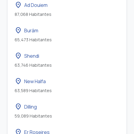
location_on
Ad Douiem
87,068 Habitantes
location_on
Burām
65,473 Habitantes
location_on
Shendi
63,746 Habitantes
location_on
New Halfa
63,589 Habitantes
location_on
Dilling
59,089 Habitantes
location_on
Er Roseires