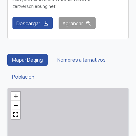
zeitverschiebung.net
download
zoom_in
Descargar
Agrandar
Mapa: Deqing
Nombres alternativos
Población
+
−