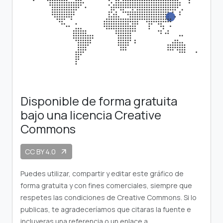
Disponible de forma gratuita
bajo una licencia Creative
Commons
CC BY 4.0
arrow_outward
Puedes utilizar, compartir y editar este gráfico de
forma gratuita y con fines comerciales, siempre que
respetes las condiciones de Creative Commons. Si lo
publicas, te agradeceríamos que citaras la fuente e
incluyeras una referencia o un enlace a