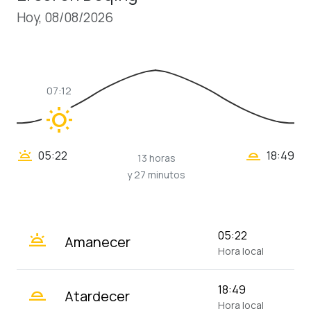
Hoy, 08/08/2026
07:12
wb_sunny
wb_twilight_2
wb_twilight
05:22
18:49
13 horas
y 27 minutos
wb_twilight
05:22
Amanecer
Hora local
wb_twilight_2
18:49
Atardecer
Hora local