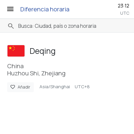
23:12
menu
Diferencia horaria
UTC
search
Deqing
China
Huzhou Shi, Zhejiang
Asia/Shanghai
UTC+8
favorite
Añadir