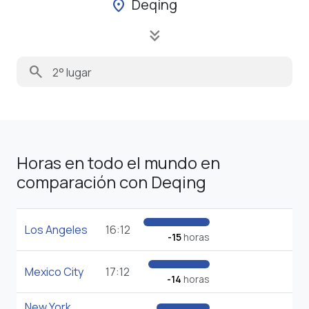
Deqing
location_on
keyboard_double_arrow_down
search
Horas en todo el mundo en
comparación con Deqing
Los Angeles
16:12
-15
horas
Mexico City
17:12
-14
horas
New York