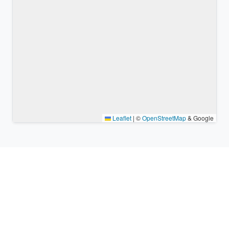
Leaflet
|
©
OpenStreetMap
& Google
Lugares cercanos y zonas
horarias similares