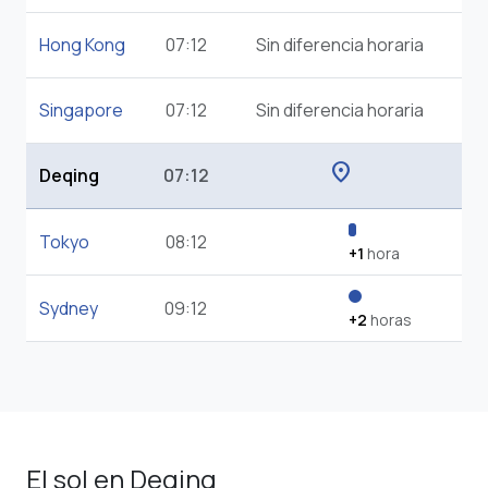
Hong Kong
07:12
Sin diferencia horaria
Singapore
07:12
Sin diferencia horaria
location_on
Deqing
07:12
Tokyo
08:12
+1
hora
Sydney
09:12
+2
horas
El sol en Deqing