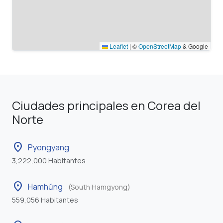
Leaflet
|
©
OpenStreetMap
& Google
Ciudades principales en Corea del
Norte
location_on
Pyongyang
3,222,000 Habitantes
location_on
Hamhŭng
(South Hamgyong)
559,056 Habitantes