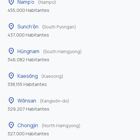
location_on
Namp’o
(Nampo)
455,000 Habitantes
location_on
Sunch’ŏn
(South Pyongan)
437,000 Habitantes
location_on
Hŭngnam
(South Hamgyong)
346,082 Habitantes
location_on
Kaesŏng
(Kaesong)
338,155 Habitantes
location_on
Wŏnsan
(Kangwŏn-do)
329,207 Habitantes
location_on
Chongjin
(North Hamgyong)
327,000 Habitantes