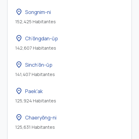
location_on
Songnim-ni
152,425 Habitantes
location_on
Ch’ŏngdan-ŭp
142,607 Habitantes
location_on
Sinch’ŏn-ŭp
141,407 Habitantes
location_on
Paek'ak
125,924 Habitantes
location_on
Chaeryŏng-ni
125,631 Habitantes