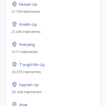
location_on
Musan-ŭp
21,739 Habitantes
location_on
Kowŏn-ŭp
21,490 Habitantes
location_on
Hoeyang
21,111 Habitantes
location_on
T’ongch’ŏn-ŭp
20,575 Habitantes
location_on
Kapsan-ŭp
20,406 Habitantes
location_on
Anak