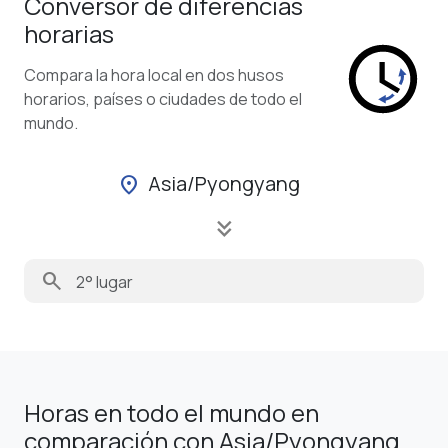
Conversor de diferencias
horarias
Compara la hora local en dos husos
horarios, países o ciudades de todo el
mundo.
Asia/Pyongyang
location_on
keyboard_double_arrow_down
search
Horas en todo el mundo en
comparación con Asia/Pyongyang