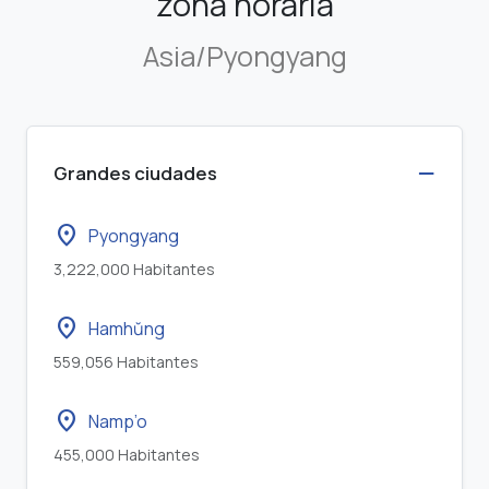
zona horaria
Asia/Pyongyang
Grandes ciudades
location_on
Pyongyang
3,222,000 Habitantes
location_on
Hamhŭng
559,056 Habitantes
location_on
Namp’o
455,000 Habitantes