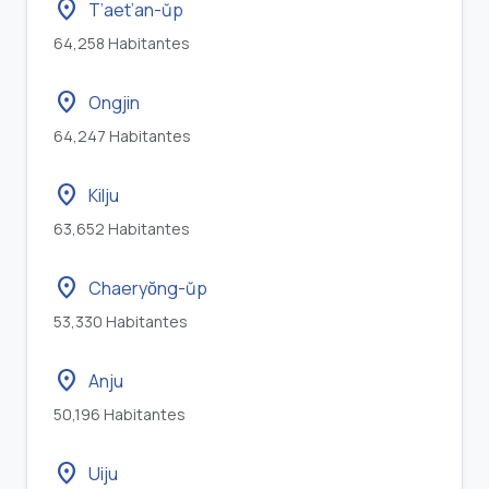
location_on
T’aet’an-ŭp
64,258 Habitantes
location_on
Ongjin
64,247 Habitantes
location_on
Kilju
63,652 Habitantes
location_on
Chaeryŏng-ŭp
53,330 Habitantes
location_on
Anju
50,196 Habitantes
location_on
Uiju