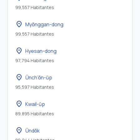
99,557 Habitantes
location_on
Myŏnggan-dong
99,557 Habitantes
location_on
Hyesan-dong
97,794 Habitantes
location_on
Ŭnch’ŏn-ŭp
95,597 Habitantes
location_on
Kwail-ŭp
89,895 Habitantes
location_on
Ŭndŏk