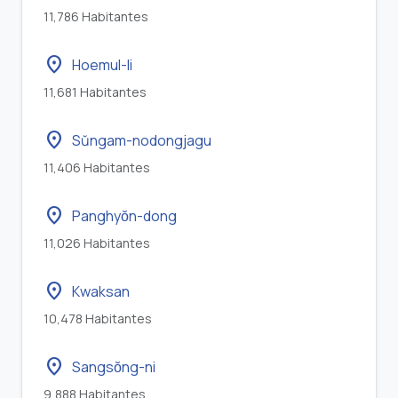
11,786 Habitantes
location_on
Hoemul-li
11,681 Habitantes
location_on
Sŭngam-nodongjagu
11,406 Habitantes
location_on
Panghyŏn-dong
11,026 Habitantes
location_on
Kwaksan
10,478 Habitantes
location_on
Sangsŏng-ni
9,888 Habitantes