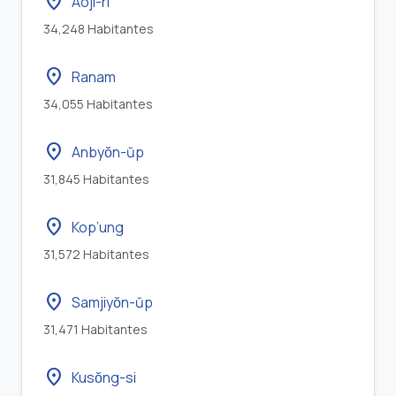
location_on
Aoji-ri
34,248 Habitantes
location_on
Ranam
34,055 Habitantes
location_on
Anbyŏn-ŭp
31,845 Habitantes
location_on
Kop’ung
31,572 Habitantes
location_on
Samjiyŏn-ŭp
31,471 Habitantes
location_on
Kusŏng-si