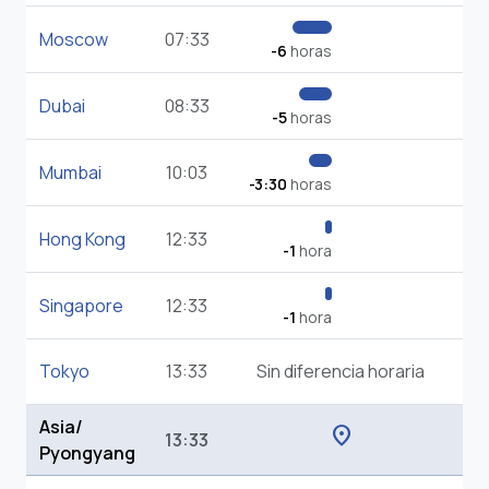
Moscow
07:33
-6
horas
Dubai
08:33
-5
horas
Mumbai
10:03
-3:30
horas
Hong Kong
12:33
-1
hora
Singapore
12:33
-1
hora
Tokyo
13:33
Sin diferencia horaria
Asia/
location_on
13:33
Pyongyang