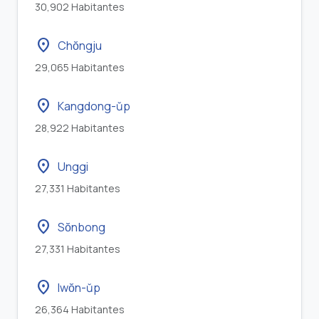
30,902 Habitantes
location_on
Chŏngju
29,065 Habitantes
location_on
Kangdong-ŭp
28,922 Habitantes
location_on
Unggi
27,331 Habitantes
location_on
Sŏnbong
27,331 Habitantes
location_on
Iwŏn-ŭp
26,364 Habitantes