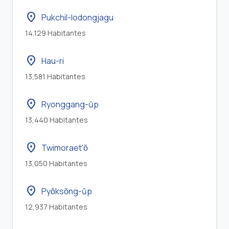
location_on
Pukchil-lodongjagu
14,129 Habitantes
location_on
Hau-ri
13,581 Habitantes
location_on
Ryonggang-ŭp
13,440 Habitantes
location_on
Twimoraet’ŏ
13,050 Habitantes
location_on
Pyŏksŏng-ŭp
12,937 Habitantes