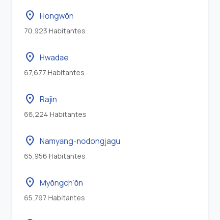
location_on
Hongwŏn
70,923 Habitantes
location_on
Hwadae
67,677 Habitantes
location_on
Rajin
66,224 Habitantes
location_on
Namyang-nodongjagu
65,956 Habitantes
location_on
Myŏngch’ŏn
65,797 Habitantes