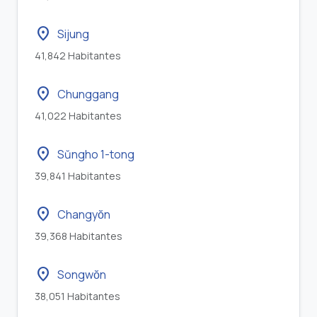
location_on
Sijung
41,842 Habitantes
location_on
Chunggang
41,022 Habitantes
location_on
Sŭngho 1-tong
39,841 Habitantes
location_on
Changyŏn
39,368 Habitantes
location_on
Songwŏn
38,051 Habitantes