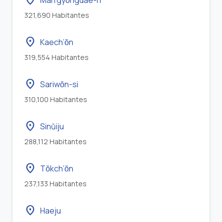
321,690 Habitantes
location_on
Kaech’ŏn
319,554 Habitantes
location_on
Sariwŏn-si
310,100 Habitantes
location_on
Sinŭiju
288,112 Habitantes
location_on
Tŏkch’ŏn
237,133 Habitantes
location_on
Haeju