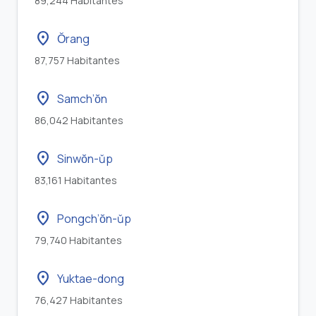
89,244 Habitantes
location_on
Ŏrang
87,757 Habitantes
location_on
Samch’ŏn
86,042 Habitantes
location_on
Sinwŏn-ŭp
83,161 Habitantes
location_on
Pongch’ŏn-ŭp
79,740 Habitantes
location_on
Yuktae-dong
76,427 Habitantes