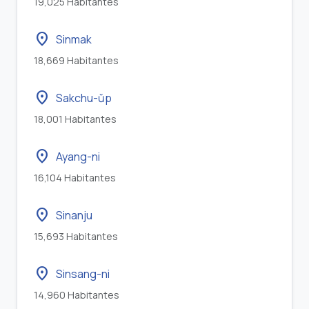
19,025 Habitantes
location_on
Sinmak
18,669 Habitantes
location_on
Sakchu-ŭp
18,001 Habitantes
location_on
Ayang-ni
16,104 Habitantes
location_on
Sinanju
15,693 Habitantes
location_on
Sinsang-ni
14,960 Habitantes