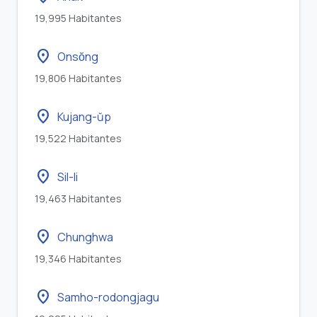
19,995 Habitantes
location_on
Onsŏng
19,806 Habitantes
location_on
Kujang-ŭp
19,522 Habitantes
location_on
Sil-li
19,463 Habitantes
location_on
Chunghwa
19,346 Habitantes
location_on
Samho-rodongjagu