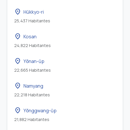
location_on
Hŭkkyo-ri
25,437 Habitantes
location_on
Kosan
24,822 Habitantes
location_on
Yŏnan-ŭp
22,665 Habitantes
location_on
Namyang
22,218 Habitantes
location_on
Yŏnggwang-ŭp
21,882 Habitantes