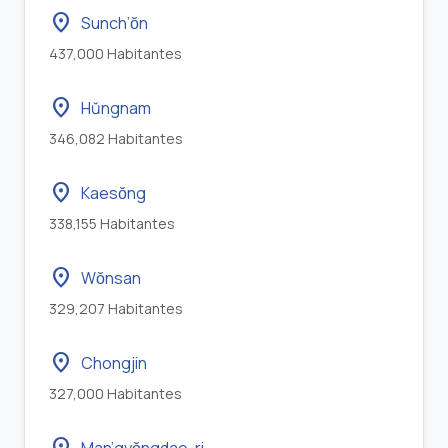
location_on
Sunch’ŏn
437,000 Habitantes
location_on
Hŭngnam
346,082 Habitantes
location_on
Kaesŏng
338,155 Habitantes
location_on
Wŏnsan
329,207 Habitantes
location_on
Chongjin
327,000 Habitantes
location_on
Man’gyŏngdae-ri