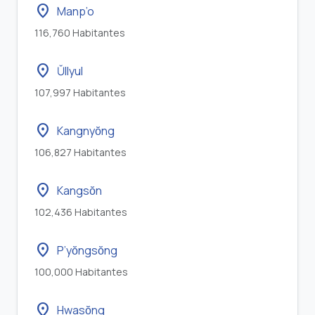
location_on
Manp’o
116,760 Habitantes
location_on
Ŭllyul
107,997 Habitantes
location_on
Kangnyŏng
106,827 Habitantes
location_on
Kangsŏn
102,436 Habitantes
location_on
P’yŏngsŏng
100,000 Habitantes
location_on
Hwasŏng