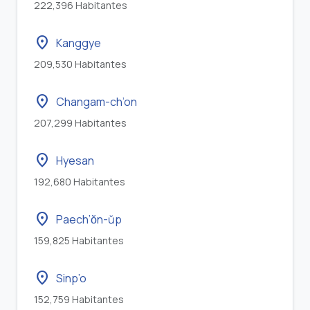
222,396 Habitantes
location_on
Kanggye
209,530 Habitantes
location_on
Changam-ch’on
207,299 Habitantes
location_on
Hyesan
192,680 Habitantes
location_on
Paech’ŏn-ŭp
159,825 Habitantes
location_on
Sinp’o
152,759 Habitantes