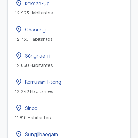
location_on
Koksan-ŭp
12,923 Habitantes
location_on
Chasŏng
12,736 Habitantes
location_on
Sŏngnae-ri
12,650 Habitantes
location_on
Komusan Il-tong
12,242 Habitantes
location_on
Sindo
11,810 Habitantes
location_on
Sŭngjibaegam