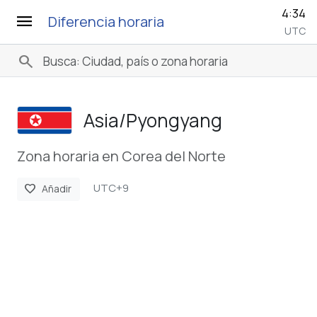
4:34
menu
Diferencia horaria
UTC
search
Asia/­Pyongyang
Zona horaria en Corea del Norte
UTC+9
favorite
Añadir