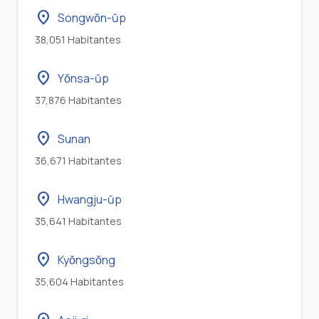
location_on
Songwŏn-ŭp
38,051 Habitantes
location_on
Yŏnsa-ŭp
37,876 Habitantes
location_on
Sunan
36,671 Habitantes
location_on
Hwangju-ŭp
35,641 Habitantes
location_on
Kyŏngsŏng
35,604 Habitantes