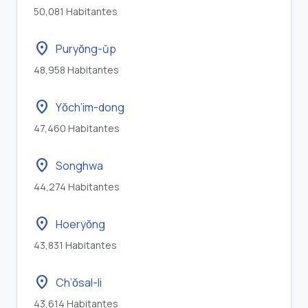
50,081 Habitantes
location_on
Puryŏng-ŭp
48,958 Habitantes
location_on
Yŏch’im-dong
47,460 Habitantes
location_on
Songhwa
44,274 Habitantes
location_on
Hoeryŏng
43,831 Habitantes
location_on
Ch’ŏsal-li
43,614 Habitantes