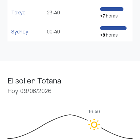
Tokyo
23:40
+7
horas
Sydney
00:40
+8
horas
El sol en Totana
Hoy, 09/08/2026
16:40
wb_sunny