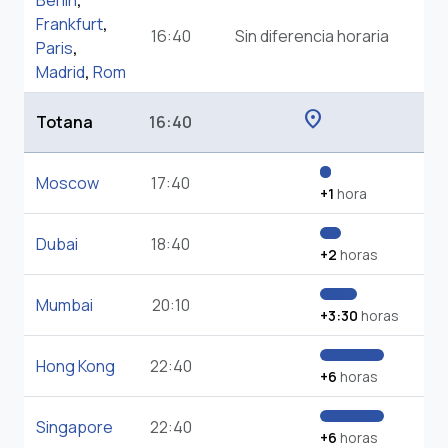
Berlin
,
Frankfurt
,
16:40
Sin diferencia horaria
Paris
,
Madrid
,
Rom
location_on
Totana
16:40
Moscow
17:40
+1
hora
Dubai
18:40
+2
horas
Mumbai
20:10
+3:30
horas
Hong Kong
22:40
+6
horas
Singapore
22:40
+6
horas