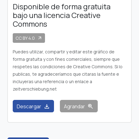
Disponible de forma gratuita
bajo una licencia Creative
Commons
CC BY 4.0
arrow_outward
Puedes utilizar, compartir y editar este gráfico de
forma gratuita y con fines comerciales, siempre que
respetes las condiciones de Creative Commons. Si lo
publicas, te agradeceríamos que citaras la fuente e
incluyeras una referencia o un enlace a
zeitverschiebung.net
download
zoom_in
Descargar
Agrandar