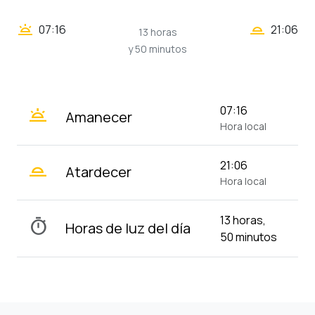
wb_twilight_2
wb_twilight
07:16
21:06
13 horas
y 50 minutos
wb_twilight
07:16
Amanecer
Hora local
wb_twilight_2
21:06
Atardecer
Hora local
13 horas,
timer
Horas de luz del día
50 minutos