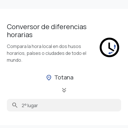
Conversor de diferencias
horarias
Compara la hora local en dos husos
horarios, países o ciudades de todo el
mundo.
Totana
location_on
keyboard_double_arrow_down
search