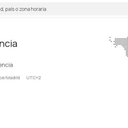
ncia
ència
pe/Madrid
UTC+2