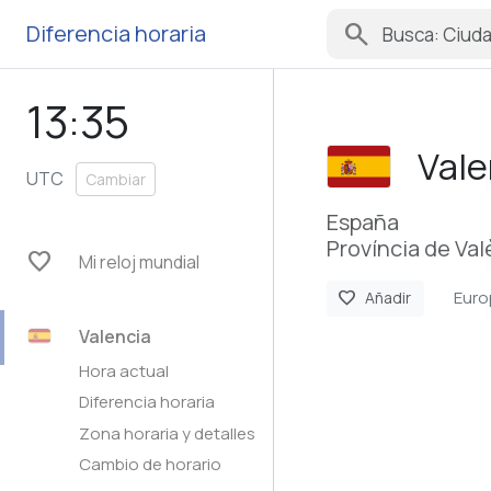
search
Diferencia horaria
13:35
Vale
UTC
Cambiar
España
Província de Val
favorite
Mi reloj mundial
Euro
favorite
Añadir
Valencia
Hora actual
Diferencia horaria
Zona horaria y detalles
Cambio de horario