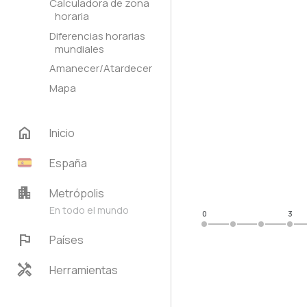
Calculadora de zona
horaria
Diferencias horarias
mundiales
Amanecer/Atardecer
Mapa
home
Inicio
España
apartment
Metrópolis
En todo el mundo
0
3
flag
Países
handyman
Herramientas