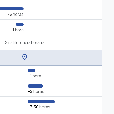
-5
horas
-1
hora
Sin diferencia horaria
location_on
+1
hora
+2
horas
+3:30
horas