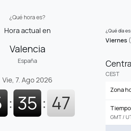
¿Qué hora es?
Hora actual en
¿Qué día es
Viernes
Valencia
España
Centr
CEST
Vie, 7. Ago 2026
Zona ho
5
:
35
:
48
Tiempo 
GMT
/
U