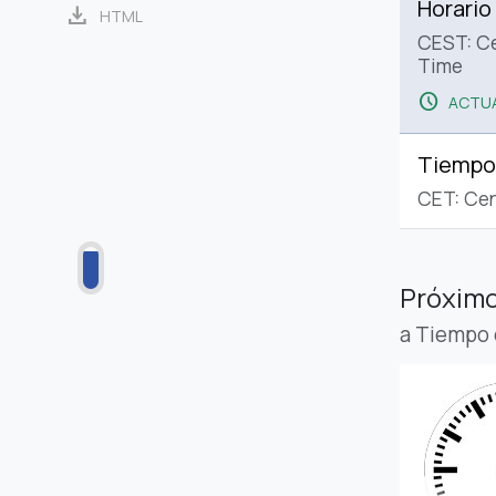
Horario
download
HTML
CEST: C
Time
schedule
ACTUA
Tiempo
CET: Cen
Próximo
a Tiempo 