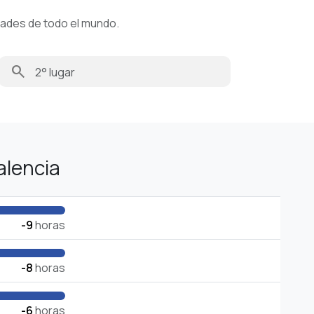
dades de todo el mundo.
search
alencia
-9
horas
-8
horas
-6
horas