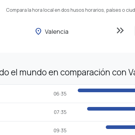
Compara la hora local en dos husos horarios, países o ciu
keyboard_double_arrow_right
location_on
Valencia
odo el mundo en comparación con V
06:35
07:35
09:35