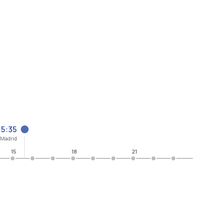
15:35
/Madrid
15
18
21