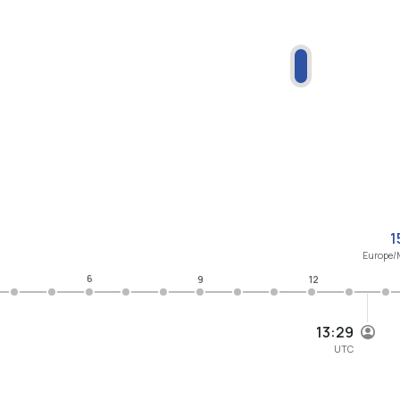
1
Europe/
6
9
12
13:29
UTC