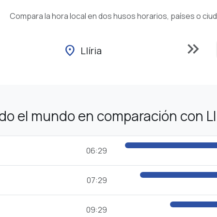
Compara la hora local en dos husos horarios, países o ciu
keyboard_double_arrow_right
location_on
Llíria
do el mundo en comparación con Llí
06:29
07:29
09:29