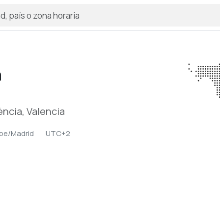
a
ència, Valencia
pe/Madrid
UTC+2