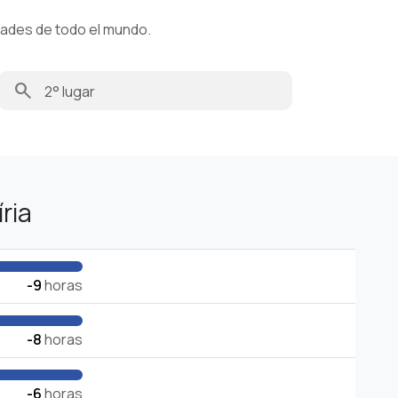
dades de todo el mundo.
search
ria
-9
horas
-8
horas
-6
horas