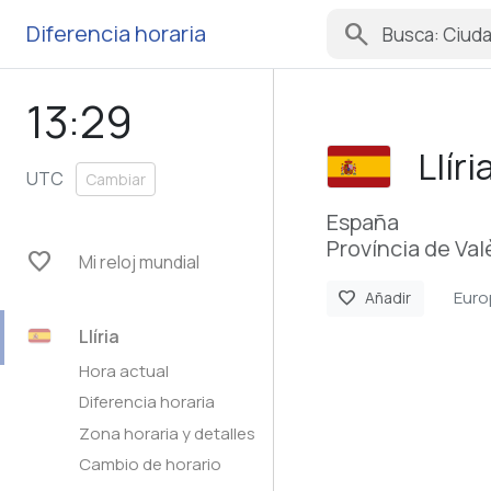
search
Diferencia horaria
13:29
Llíri
UTC
Cambiar
España
Província de Val
favorite
Mi reloj mundial
Euro
favorite
Añadir
Llíria
Hora actual
Diferencia horaria
Zona horaria y detalles
Cambio de horario