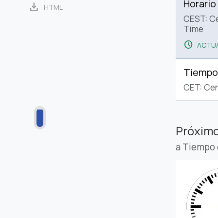
Horario
download
HTML
CEST: C
Time
schedule
ACTUA
Tiempo
CET: Cen
Próximo
a Tiempo 