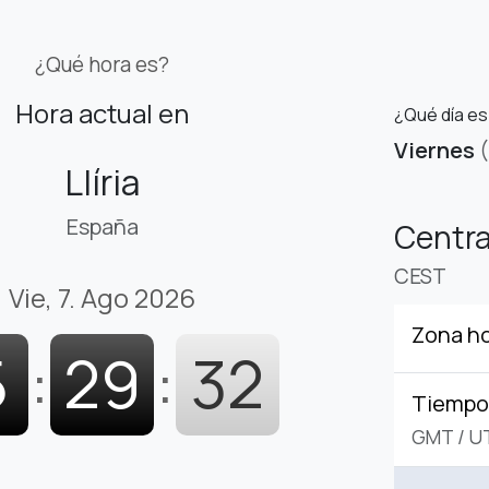
¿Qué hora es?
Hora actual en
¿Qué día es
Viernes
Llíria
España
Centr
CEST
Vie, 7. Ago 2026
Zona ho
5
:
29
:
33
Tiempo 
GMT
/
U