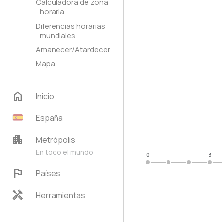
Calculadora de zona
horaria
Diferencias horarias
mundiales
Amanecer/Atardecer
Mapa
home
Inicio
España
apartment
Metrópolis
En todo el mundo
0
3
flag
Países
handyman
Herramientas