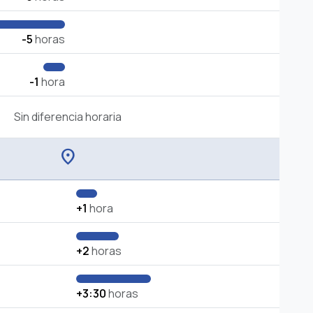
-5
horas
-1
hora
Sin diferencia horaria
location_on
+1
hora
+2
horas
+3:30
horas