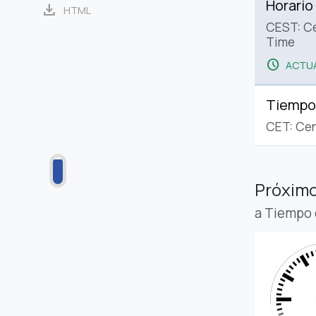
Horario
download
HTML
CEST: C
Time
schedule
ACTUA
Tiempo
CET: Cen
Próximo
a Tiempo 