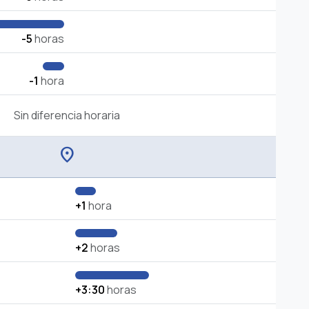
-5
horas
-1
hora
Sin diferencia horaria
location_on
+1
hora
+2
horas
+3:30
horas