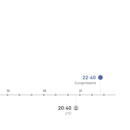
22:40
Europe/Madrid
15
18
21
20:40
UTC