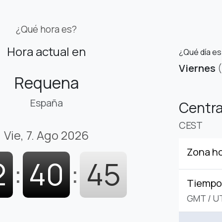
¿Qué hora es?
Hora actual en
¿Qué día e
Viernes
Requena
España
Centr
CEST
Vie, 7. Ago 2026
Zona ho
2
:
40
:
46
Tiempo 
GMT
/
U