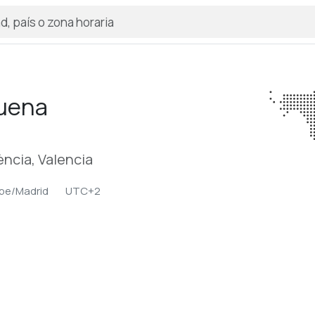
uena
ència, Valencia
pe/Madrid
UTC+2