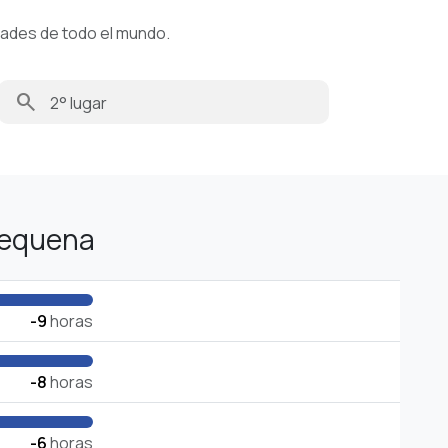
dades de todo el mundo.
search
Requena
-9
horas
-8
horas
-6
horas