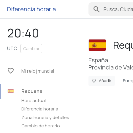
search
Diferencia horaria
20:40
Req
UTC
Cambiar
España
Província de Val
favorite
Mi reloj mundial
Euro
favorite
Añadir
Requena
Hora actual
Diferencia horaria
Zona horaria y detalles
Cambio de horario