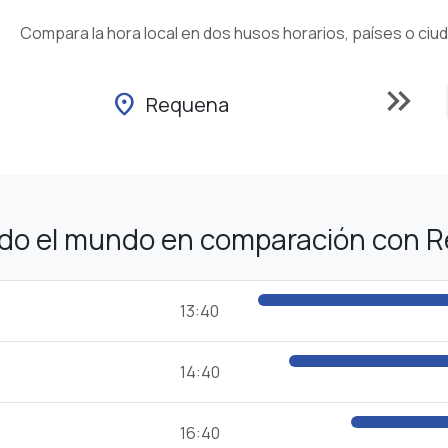
Compara la hora local en dos husos horarios, países o ciu
keyboard_double_arrow_right
location_on
Requena
odo el mundo en comparación con 
13:40
14:40
16:40