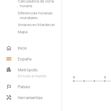
Calculadora de zona
horaria
Diferencias horarias
mundiales
Amanecer/Atardecer
Mapa
home
Inicio
España
apartment
Metrópolis
En todo el mundo
0
3
flag
Países
handyman
Herramientas