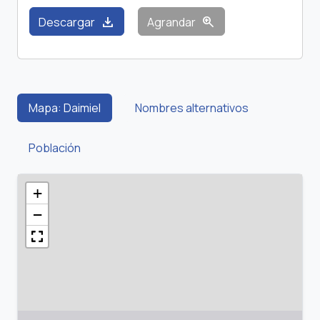
download
zoom_in
Descargar
Agrandar
Mapa: Daimiel
Nombres alternativos
Población
+
−