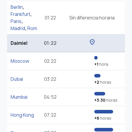
Berlin
,
Frankfurt
,
01:22
Sin diferencia horaria
Paris
,
Madrid
,
Rom
location_on
Daimiel
01:22
Moscow
02:22
+1
hora
Dubai
03:22
+2
horas
Mumbai
04:52
+3:30
horas
Hong Kong
07:22
+6
horas