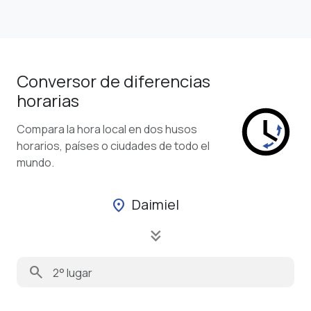
Conversor de diferencias
horarias
Compara la hora local en dos husos
horarios, países o ciudades de todo el
mundo.
Daimiel
location_on
keyboard_double_arrow_down
search