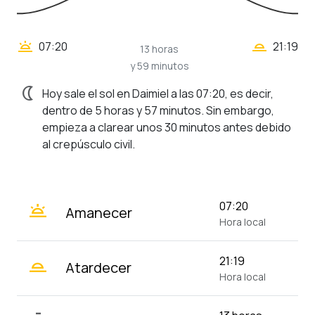
wb_twilight_2
wb_twilight
07:20
21:19
13 horas
y 59 minutos
nightlight
Hoy sale el sol en Daimiel a las 07:20, es decir,
dentro de 5 horas y 57 minutos. Sin embargo,
empieza a clarear unos 30 minutos antes debido
al crepúsculo civil.
wb_twilight
07:20
Amanecer
Hora local
wb_twilight_2
21:19
Atardecer
Hora local