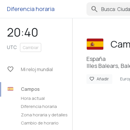
search
Diferencia horaria
20:40
Cam
UTC
Cambiar
España
Illes Balears, Ba
favorite
Mi reloj mundial
Euro
favorite
Añadir
Campos
Hora actual
Diferencia horaria
Zona horaria y detalles
Cambio de horario