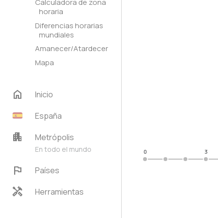
Calculadora de zona
horaria
Diferencias horarias
mundiales
Amanecer/Atardecer
Mapa
home
Inicio
España
apartment
Metrópolis
En todo el mundo
0
3
flag
Países
handyman
Herramientas