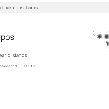
pos
learic Islands
pe/Madrid
UTC+2