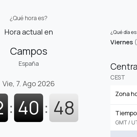
¿Qué hora es?
Hora actual en
¿Qué día e
Viernes
Campos
España
Centr
CEST
Vie, 7. Ago 2026
Zona ho
2
:
40
:
49
Tiempo 
GMT
/
U