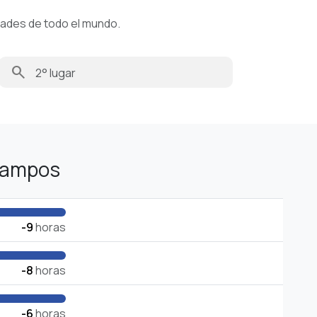
dades de todo el mundo.
search
Campos
-9
horas
-8
horas
-6
horas