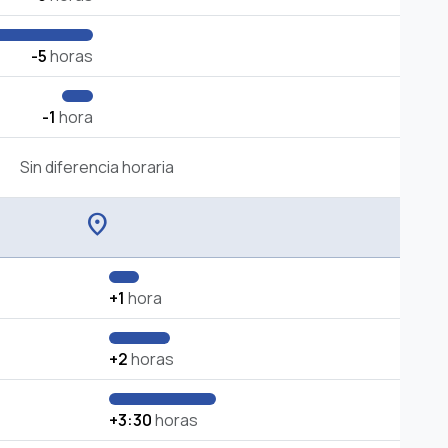
-5
horas
-1
hora
Sin diferencia horaria
location_on
+1
hora
+2
horas
+3:30
horas