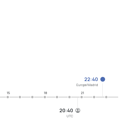
22:40
Europe/Madrid
15
18
21
20:40
UTC