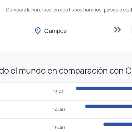
Compara la hora local en dos husos horarios, países o ciu
keyboard_double_arrow_right
location_on
Campos
odo el mundo en comparación con 
13:40
14:40
16:40