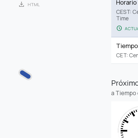
Horario
download
HTML
CEST: C
Time
schedule
ACTUA
Tiempo
CET: Cen
Próximo
a Tiempo 