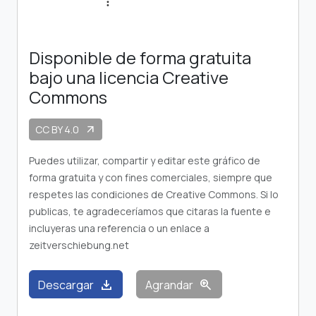
Disponible de forma gratuita
bajo una licencia Creative
Commons
CC BY 4.0
arrow_outward
Puedes utilizar, compartir y editar este gráfico de
forma gratuita y con fines comerciales, siempre que
respetes las condiciones de Creative Commons. Si lo
publicas, te agradeceríamos que citaras la fuente e
incluyeras una referencia o un enlace a
zeitverschiebung.net
download
zoom_in
Descargar
Agrandar