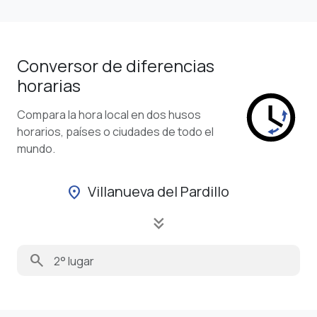
Conversor de diferencias
horarias
Compara la hora local en dos husos
horarios, países o ciudades de todo el
mundo.
Villanueva del Pardillo
location_on
keyboard_double_arrow_down
search