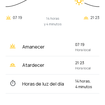
wb_sunny
wb_twilight_2
wb_twilight
07:19
21:23
14 horas
y 4 minutos
wb_twilight
07:19
Amanecer
Hora local
wb_twilight_2
21:23
Atardecer
Hora local
14 horas,
timer
Horas de luz del día
4 minutos