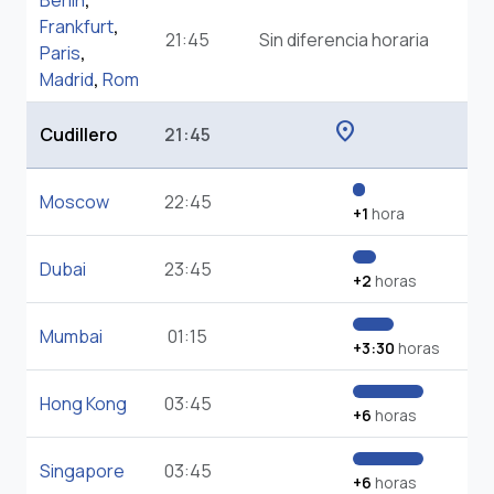
Berlin
,
Frankfurt
,
21:45
Sin diferencia horaria
Paris
,
Madrid
,
Rom
location_on
Cudillero
21:45
Moscow
22:45
+1
hora
Dubai
23:45
+2
horas
Mumbai
01:15
+3:30
horas
Hong Kong
03:45
+6
horas
Singapore
03:45
+6
horas