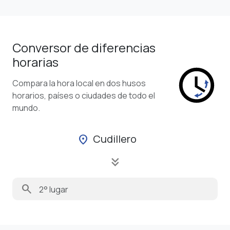
Conversor de diferencias
horarias
Compara la hora local en dos husos
horarios, países o ciudades de todo el
mundo.
Cudillero
location_on
keyboard_double_arrow_down
search