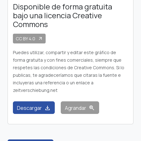
Disponible de forma gratuita
bajo una licencia Creative
Commons
CC BY 4.0
arrow_outward
Puedes utilizar, compartir y editar este gráfico de
forma gratuita y con fines comerciales, siempre que
respetes las condiciones de Creative Commons. Si lo
publicas, te agradeceríamos que citaras la fuente e
incluyeras una referencia o un enlace a
zeitverschiebung.net
download
zoom_in
Descargar
Agrandar