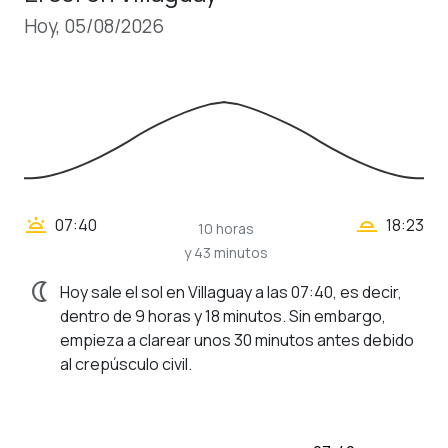
Hoy, 05/08/2026
wb_twilight_2
wb_twilight
07:40
18:23
10 horas
y 43 minutos
nightlight
Hoy sale el sol en Villaguay a las 07:40, es decir,
dentro de 9 horas y 18 minutos. Sin embargo,
empieza a clarear unos 30 minutos antes debido
al crepúsculo civil.