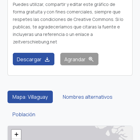
Puedes utilizar, compartir y editar este gráfico de
forma gratuita y con fines comerciales, siempre que
respetes las condiciones de Creative Commons. Si lo
publicas, te agradeceríamos que citaras la fuente e
incluyeras una referencia o un enlace a
zeitverschiebung.net
download
zoom_in
Descargar
Agrandar
Mapa: Villaguay
Nombres alternativos
Población
+