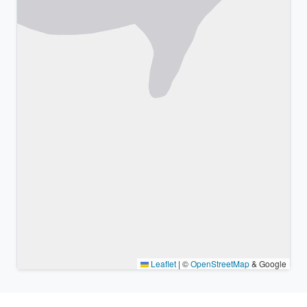
Leaflet
|
©
OpenStreetMap
& Google