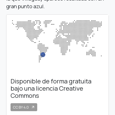
gran punto azul.
Disponible de forma gratuita
bajo una licencia Creative
Commons
CC BY 4.0
arrow_outward