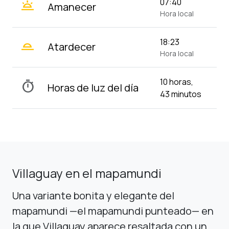
wb_twilight
07:40
Amanecer
Hora local
wb_twilight_2
18:23
Atardecer
Hora local
10 horas,
timer
Horas de luz del día
43 minutos
Villaguay en el mapamundi
Una variante bonita y elegante del
mapamundi —el mapamundi punteado— en
la que Villaguay aparece resaltada con un