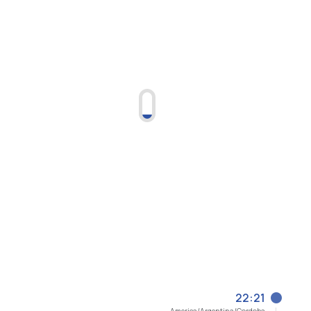
22:21
America/Argentina/Cordoba