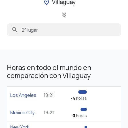
Villaguay
location_on
keyboard_double_arrow_down
search
Horas en todo el mundo en
comparación con Villaguay
Los Angeles
18:21
-4
horas
Mexico City
19:21
-3
horas
New York