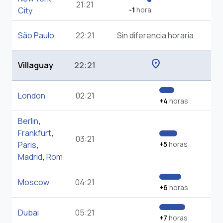
21:21
City
-1
hora
São Paulo
22:21
Sin diferencia horaria
location_on
Villaguay
22:21
London
02:21
+4
horas
Berlin
,
Frankfurt
,
03:21
Paris
,
+5
horas
Madrid
,
Rom
Moscow
04:21
+6
horas
Dubai
05:21
+7
horas