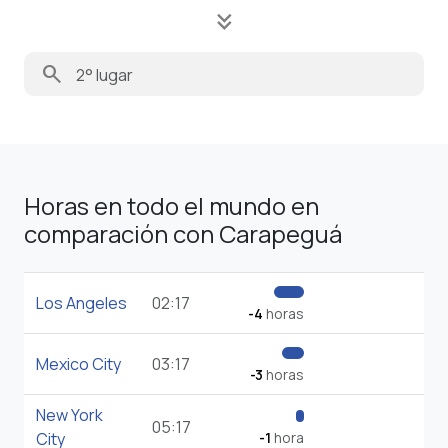
keyboard_double_arrow_down
search
Horas en todo el mundo en
comparación con Carapeguá
Los Angeles
02:17
-4
horas
Mexico City
03:17
-3
horas
New York
05:17
City
-1
hora