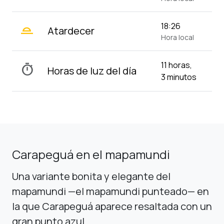
wb_twilight_2
18:26
Atardecer
Hora local
11 horas,
timer
Horas de luz del día
3 minutos
Carapeguá en el mapamundi
Una variante bonita y elegante del
mapamundi —el mapamundi punteado— en
la que Carapeguá aparece resaltada con un
gran punto azul.