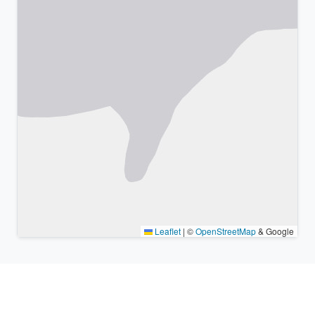
Leaflet
|
©
OpenStreetMap
& Google