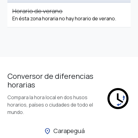
Horario de verano
En ésta zona horaria no hay horario de verano.
Conversor de diferencias
horarias
Compara la hora local en dos husos
horarios, países o ciudades de todo el
mundo.
Carapeguá
location_on