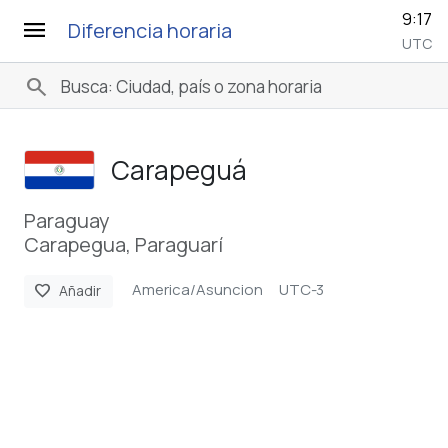
9:17
menu
Diferencia horaria
UTC
search
Carapeguá
Paraguay
Carapegua, Paraguarí
America/Asuncion
UTC-3
favorite
Añadir