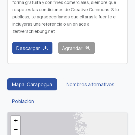
forma gratuita y con fines comerciales, siempre que
respetes las condiciones de Creative Commons. Si lo
publicas, te agradeceríamos que citaras la fuente e
incluyeras una referencia o un enlace a
zeitverschiebung.net
download
zoom_in
Descargar
Agrandar
Mapa: Carapeguá
Nombres alternativos
Población
+
−