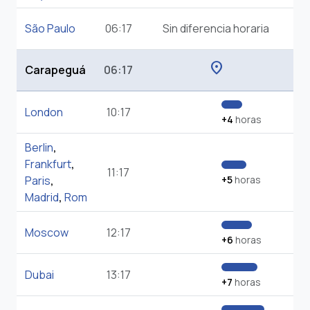
São Paulo
06:17
Sin diferencia horaria
location_on
Carapeguá
06:17
London
10:17
+4
horas
Berlin
,
Frankfurt
,
11:17
Paris
,
+5
horas
Madrid
,
Rom
Moscow
12:17
+6
horas
Dubai
13:17
+7
horas