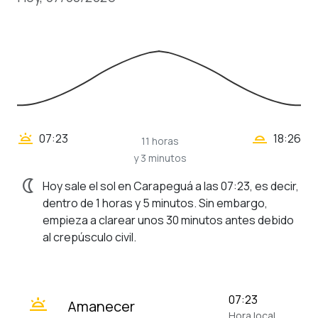
wb_twilight_2
wb_twilight
07:23
18:26
11 horas
y 3 minutos
nightlight
Hoy sale el sol en Carapeguá a las 07:23, es decir,
dentro de 1 horas y 5 minutos. Sin embargo,
empieza a clarear unos 30 minutos antes debido
al crepúsculo civil.
wb_twilight
07:23
Amanecer
Hora local