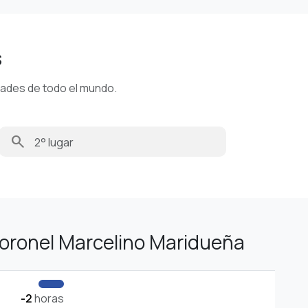
s
dades de todo el mundo.
search
oronel Marcelino Maridueña
-2
horas