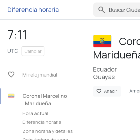
search
Diferencia horaria
7:11
Coro
UTC
Maridueñ
Cambiar
Ecuador
favorite
Mi reloj mundial
Guayas
Amer
favorite
Añadir
Coronel Marcelino
Maridueña
Hora actual
Diferencia horaria
Zona horaria y detalles
Calculadora de zona