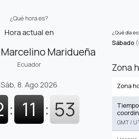
¿Qué hora es?
Hora actual en
¿Qué día es
Sábado
(
 Marcelino Maridueña
Ecuador
Zona h
Sáb, 8. Ago 2026
Zona ho
2
:
11
:
54
Tiempo 
coordi
GMT
/
U