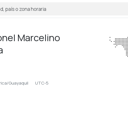
nel Marcelino
a
ica/Guayaquil
UTC-5