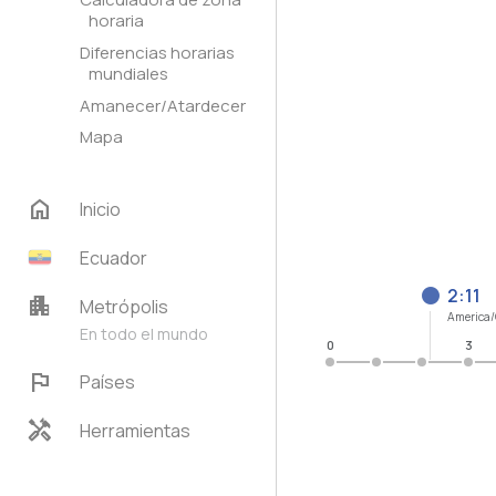
horaria
Diferencias horarias
mundiales
Amanecer/Atardecer
Mapa
home
Inicio
Ecuador
2:11
apartment
Metrópolis
America/
En todo el mundo
0
3
flag
Países
handyman
Herramientas