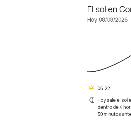
El sol en C
Hoy, 08/08/2026
wb_twilight
06:22
nightlight
Hoy sale el sol
dentro de 4 hor
30 minutos ante