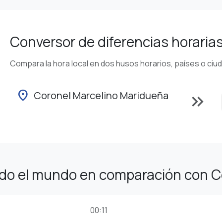
Conversor de diferencias horaria
Compara la hora local en dos husos horarios, países o ciu
location_on
Coronel Marcelino Maridueña
keyboard_double_arrow_right
odo el mundo en comparación con C
00:11