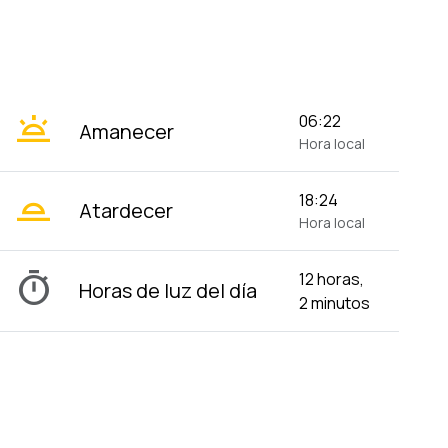
wb_twilight
06:22
Amanecer
Hora local
wb_twilight_2
18:24
Atardecer
Hora local
timer
12 horas,
Horas de luz del día
2 minutos