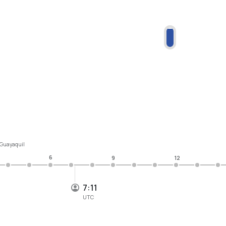
Guayaquil
6
9
12
7:11
UTC