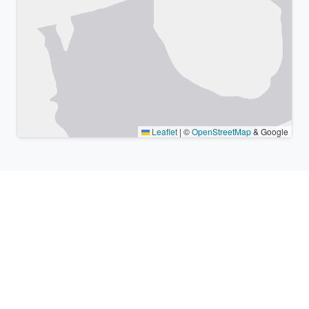
Leaflet
|
©
OpenStreetMap
& Google
Lugares cercanos y zonas
horarias similares