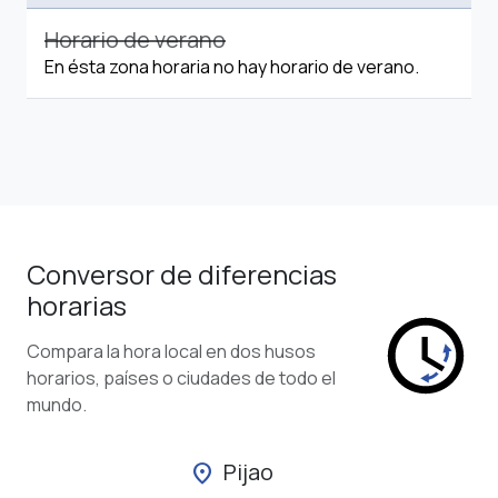
Horario de verano
En ésta zona horaria no hay horario de verano.
Conversor de diferencias
horarias
Compara la hora local en dos husos
horarios, países o ciudades de todo el
mundo.
Pijao
location_on