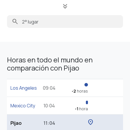
keyboard_double_arrow_down
search
Horas en todo el mundo en
comparación con Pijao
Los Angeles
09:04
-2
horas
Mexico City
10:04
-1
hora
location_on
Pijao
11:04