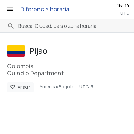
16:04
menu
Diferencia horaria
UTC
search
Pijao
Colombia
Quindío Department
America/Bogota
UTC-5
favorite
Añadir