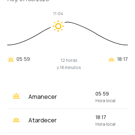
11:04
wb_sunny
wb_twilight_2
wb_twilight
05:59
18:17
12 horas
y 18 minutos
wb_twilight
05:59
Amanecer
Hora local
wb_twilight_2
18:17
Atardecer
Hora local