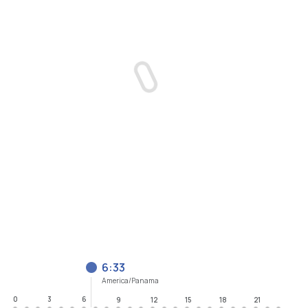
6:33
America/Panama
0
3
6
9
12
15
18
21