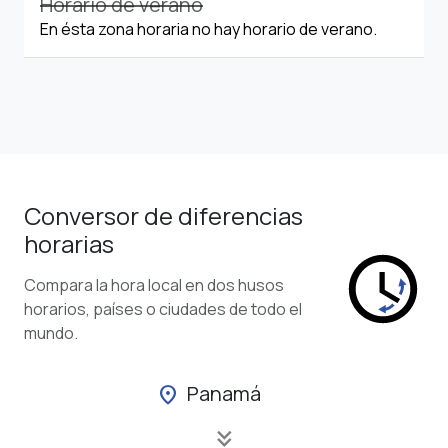
Horario de verano
En ésta zona horaria no hay horario de verano.
Conversor de diferencias
horarias
Compara la hora local en dos husos
horarios, países o ciudades de todo el
mundo.
Panamá
location_on
keyboard_double_arrow_down