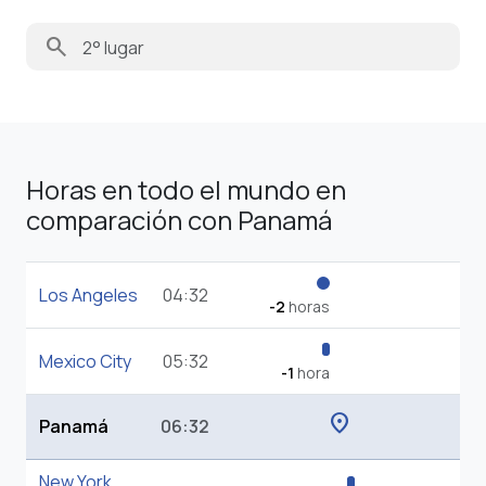
search
Horas en todo el mundo en
comparación con Panamá
Los Angeles
04:32
-2
horas
Mexico City
05:32
-1
hora
location_on
Panamá
06:32
New York