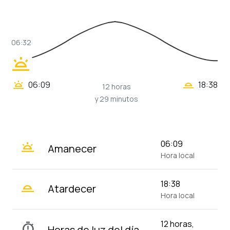
06:32
wb_twilight
wb_twilight_2
wb_twilight
06:09
18:38
12 horas
y 29 minutos
wb_twilight
06:09
Amanecer
Hora local
wb_twilight_2
18:38
Atardecer
Hora local
12 horas,
timer
Horas de luz del día