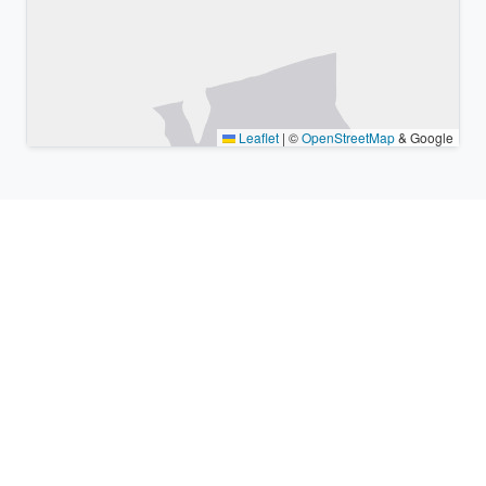
Leaflet
|
©
OpenStreetMap
& Google
Lugares cercanos y zonas
horarias similares
Ciudades grandes más cercanas
Panamá