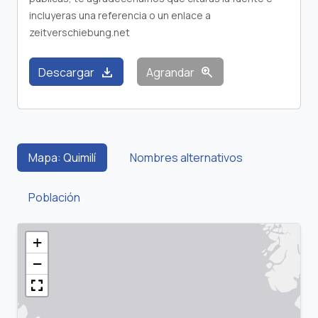
incluyeras una referencia o un enlace a
zeitverschiebung.net
download
zoom_in
Descargar
Agrandar
Mapa: Quimilí
Nombres alternativos
Población
+
−