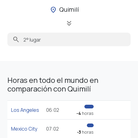
Quimilí
location_on
keyboard_double_arrow_down
search
Horas en todo el mundo en
comparación con Quimilí
Los Angeles
06:02
-4
horas
Mexico City
07:02
-3
horas