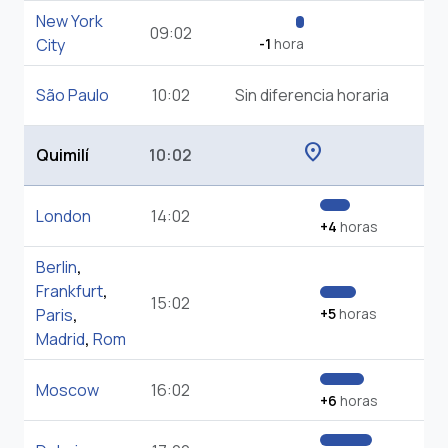
New York
09:02
City
-1
hora
São Paulo
10:02
Sin diferencia horaria
location_on
Quimilí
10:02
London
14:02
+4
horas
Berlin
,
Frankfurt
,
15:02
Paris
,
+5
horas
Madrid
,
Rom
Moscow
16:02
+6
horas