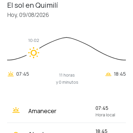
El sol en Quimilí
Hoy, 09/08/2026
10:02
wb_sunny
wb_twilight_2
wb_twilight
07:45
18:45
11 horas
y 0 minutos
wb_twilight
07:45
Amanecer
Hora local
18:45