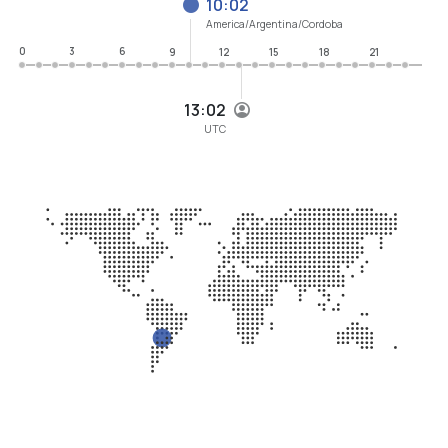
10:02
America/Argentina/Cordoba
0
3
6
9
12
15
18
21
13:02
UTC