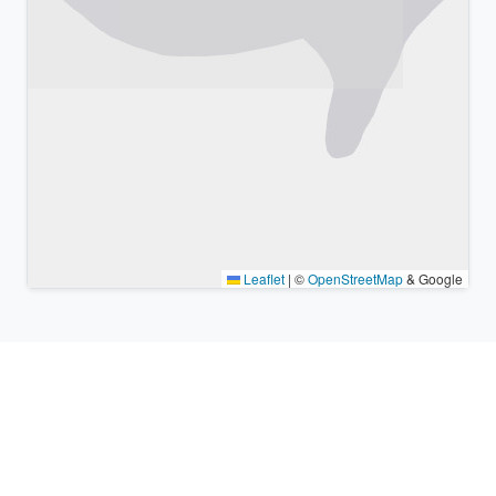
Leaflet
|
©
OpenStreetMap
& Google
Lugares cercanos y zonas
horarias similares