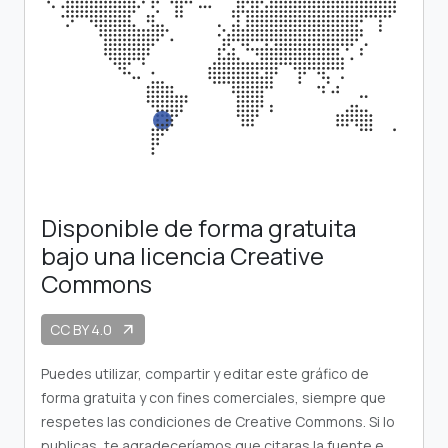
Disponible de forma gratuita
bajo una licencia Creative
Commons
CC BY 4.0
arrow_outward
Puedes utilizar, compartir y editar este gráfico de
forma gratuita y con fines comerciales, siempre que
respetes las condiciones de Creative Commons. Si lo
publicas, te agradeceríamos que citaras la fuente e