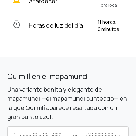
wb_twilight_2
Atardecer
Hora local
11 horas,
timer
Horas de luz del día
0 minutos
Quimilí en el mapamundi
Una variante bonita y elegante del
mapamundi —el mapamundi punteado— en
la que Quimilí aparece resaltada con un
gran punto azul.