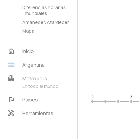
Diferencias horarias
mundiales
Amanecer/Atardecer
Mapa
home
Inicio
Argentina
apartment
Metrópolis
En todo el mundo
0
3
flag
Países
handyman
Herramientas