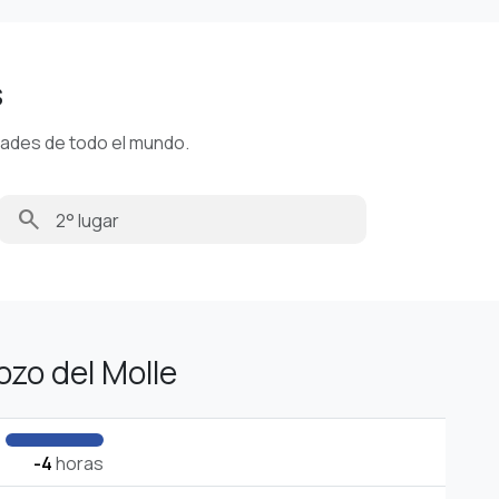
s
dades de todo el mundo.
search
zo del Molle
-4
horas