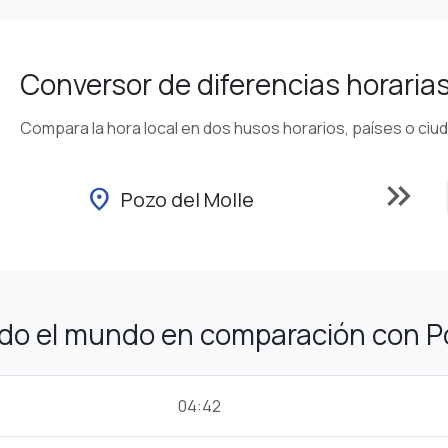
Conversor de diferencias horaria
Compara la hora local en dos husos horarios, países o ciu
keyboard_double_arrow_right
location_on
Pozo del Molle
do el mundo en comparación con Po
04:42