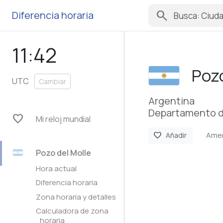
search
Diferencia horaria
11:42
Pozo
UTC
Cambiar
Argentina
Departamento d
favorite
Mi reloj mundial
Amer
favorite
Añadir
Pozo del Molle
Hora actual
Diferencia horaria
Zona horaria y detalles
Calculadora de zona
horaria