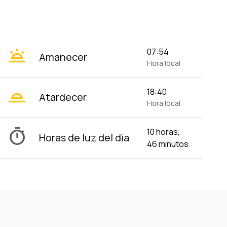
wb_twilight
07:54
Amanecer
Hora local
wb_twilight_2
18:40
Atardecer
Hora local
timer
10 horas,
Horas de luz del día
46 minutos