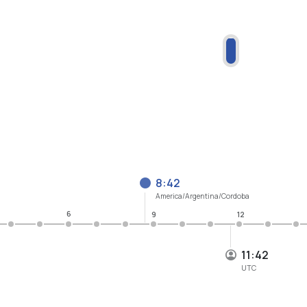
8:42
America/Argentina/Cordoba
6
9
12
11:42
UTC