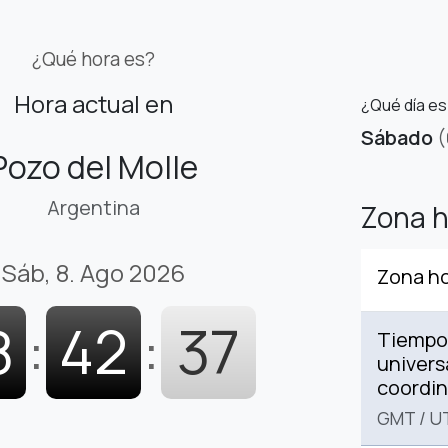
¿Qué hora es?
Hora actual en
¿Qué día es
Sábado
(
Pozo del Molle
Argentina
Zona h
Sáb, 8. Ago 2026
Zona ho
8
:
42
:
38
Tiempo
univers
coordi
GMT
/
U