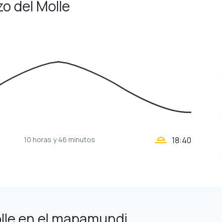
zo del Molle
wb_twilight_2
10 horas
y 46 minutos
18:40
lle en el mapamundi