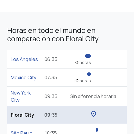
Horas en todo el mundo en
comparación con Floral City
Los Angeles
06:35
-3
horas
Mexico City
07:35
-2
horas
New York
09:35
Sin diferencia horaria
City
location_on
Floral City
09:35
São Paulo
10:35