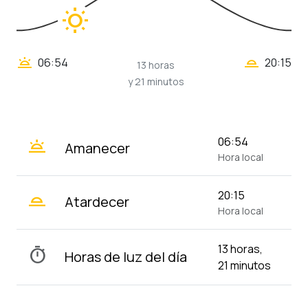
wb_sunny
wb_twilight_2
wb_twilight
06:54
20:15
13 horas
y 21 minutos
wb_twilight
06:54
Amanecer
Hora local
wb_twilight_2
20:15
Atardecer
Hora local
13 horas,
timer
Horas de luz del día
21 minutos