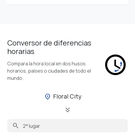
Conversor de diferencias
horarias
Compara la hora local en dos husos
horarios, países o ciudades de todo el
mundo.
Floral City
location_on
keyboard_double_arrow_down
search