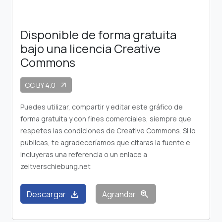
Disponible de forma gratuita
bajo una licencia Creative
Commons
CC BY 4.0
arrow_outward
Puedes utilizar, compartir y editar este gráfico de
forma gratuita y con fines comerciales, siempre que
respetes las condiciones de Creative Commons. Si lo
publicas, te agradeceríamos que citaras la fuente e
incluyeras una referencia o un enlace a
zeitverschiebung.net
download
zoom_in
Descargar
Agrandar