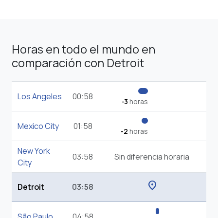
Horas en todo el mundo en
comparación con Detroit
Los Angeles
00:58
-3
horas
Mexico City
01:58
-2
horas
New York
03:58
Sin diferencia horaria
City
location_on
Detroit
03:58
São Paulo
04:58