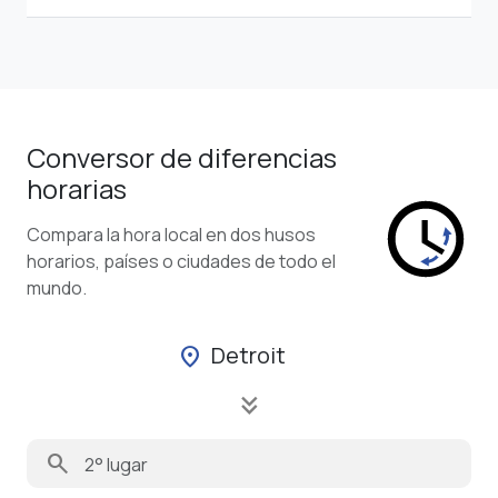
Conversor de diferencias
horarias
Compara la hora local en dos husos
horarios, países o ciudades de todo el
mundo.
Detroit
location_on
keyboard_double_arrow_down
search