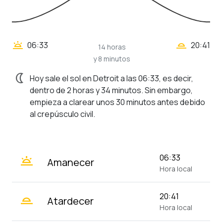
wb_twilight_2
wb_twilight
06:33
20:41
14 horas
y 8 minutos
nightlight
Hoy sale el sol en Detroit a las 06:33, es decir,
dentro de 2 horas y 34 minutos. Sin embargo,
empieza a clarear unos 30 minutos antes debido
al crepúsculo civil.
wb_twilight
06:33
Amanecer
Hora local
wb_twilight_2
20:41
Atardecer
Hora local