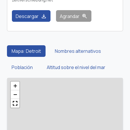
download
zoom_in
Descargar
Agrandar
Mapa: Detroit
Nombres alternativos
Población
Altitud sobre el nivel del mar
+
−