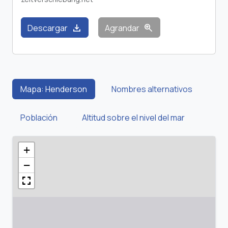
download
zoom_in
Descargar
Agrandar
Mapa: Henderson
Nombres alternativos
Población
Altitud sobre el nivel del mar
+
−