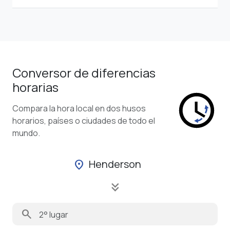
Conversor de diferencias
horarias
Compara la hora local en dos husos
horarios, países o ciudades de todo el
mundo.
Henderson
location_on
keyboard_double_arrow_down
search