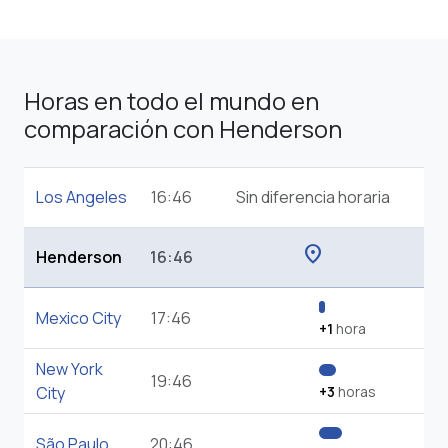
Horas en todo el mundo en
comparación con Henderson
Los Angeles
16:46
Sin diferencia horaria
location_on
Henderson
16:46
Mexico City
17:46
+1
hora
New York
19:46
City
+3
horas
São Paulo
20:46