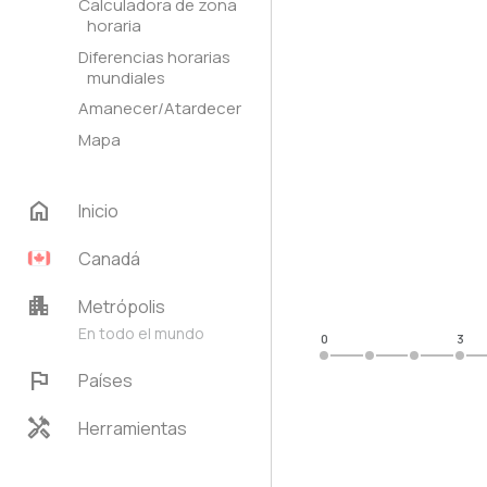
Calculadora de zona
horaria
Diferencias horarias
mundiales
Amanecer/Atardecer
Mapa
home
Inicio
Canadá
apartment
Metrópolis
En todo el mundo
0
3
flag
Países
handyman
Herramientas