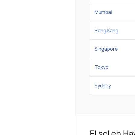
Mumbai
Hong Kong
Singapore
Tokyo
Sydney
El sol en H