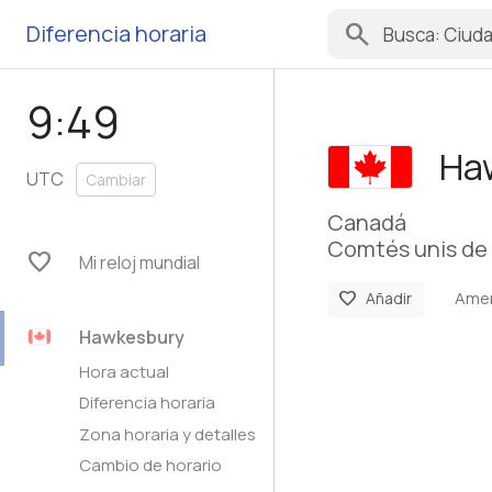
search
Diferencia horaria
9:49
Ha
UTC
Cambiar
Canadá
Comtés unis de 
favorite
Mi reloj mundial
Amer
favorite
Añadir
Hawkesbury
Hora actual
Diferencia horaria
Zona horaria y detalles
Cambio de horario