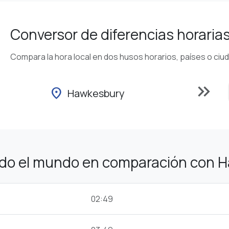
Conversor de diferencias horaria
Compara la hora local en dos husos horarios, países o ciu
keyboard_double_arrow_right
location_on
Hawkesbury
odo el mundo en comparación con 
02:49