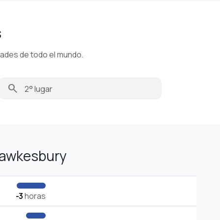
s
dades de todo el mundo.
search
Hawkesbury
-3
horas