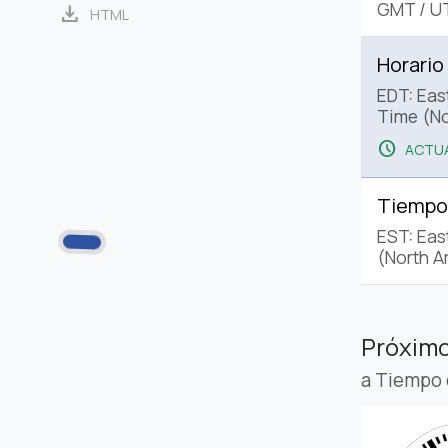
GMT
/
U
download
HTML
Horario
EDT: Eas
Time (No
schedule
ACTUA
Tiempo
EST: Eas
(North A
Próximo
a Tiempo 