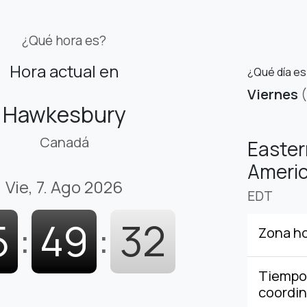
¿Qué hora es?
Hora actual en
¿Qué día e
Viernes
Hawkesbury
Canadá
Easter
Americ
Vie, 7. Ago 2026
EDT
5
:
49
:
33
Zona ho
Tiempo 
coordi