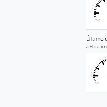
Último 
a Horario