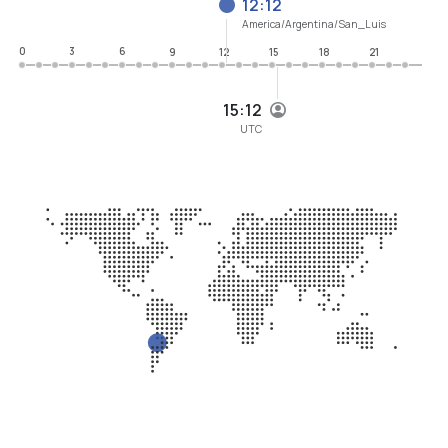
12:12
America/Argentina/San_Luis
0
3
6
9
12
15
18
21
15:12
UTC