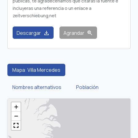
publicas, te agradeceríamos que citaras la fuente e
incluyeras una referencia o un enlace a
zeitverschiebung.net
download
zoom_in
Descargar
Agrandar
Mapa: Villa Mercedes
Nombres alternativos
Población
+
−