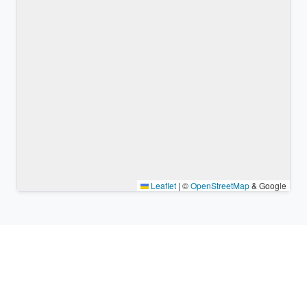
Leaflet
|
©
OpenStreetMap
& Google
Lugares cercanos y zonas