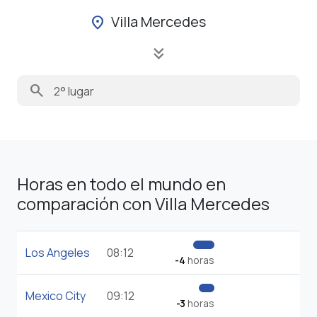
Villa Mercedes
location_on
keyboard_double_arrow_down
search
Horas en todo el mundo en
comparación con Villa Mercedes
Los Angeles
08:12
-4
horas
Mexico City
09:12
-3
horas