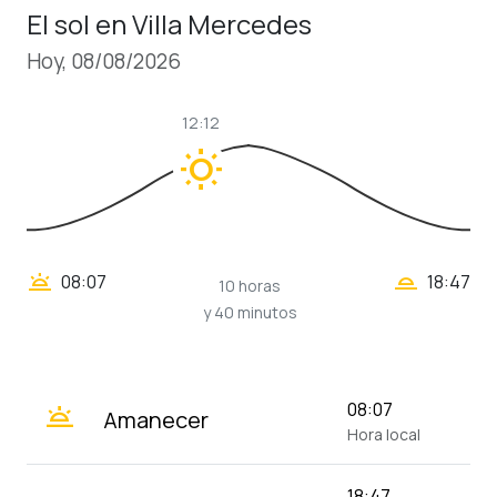
El sol en Villa Mercedes
Hoy, 08/08/2026
12:12
wb_sunny
wb_twilight_2
wb_twilight
08:07
18:47
10 horas
y 40 minutos
wb_twilight
08:07
Amanecer
Hora local
18:47