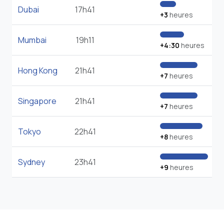
Dubai
17h41
+3
heures
Mumbai
19h11
+4:30
heures
Hong Kong
21h41
+7
heures
Singapore
21h41
+7
heures
Tokyo
22h41
+8
heures
Sydney
23h41
+9
heures