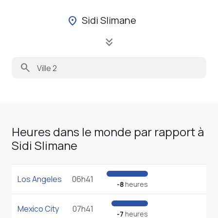
Sidi Slimane
location_on
keyboard_double_arrow_down
search
Heures dans le monde par rapport à
Sidi Slimane
Los Angeles
06h41
-8
heures
Mexico City
07h41
-7
heures