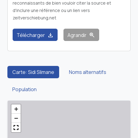
reconnaissants de bien vouloir citer la source et
d'inclure une référence ou un lien vers
zeitverschiebung.net
download
zoom_in
Télécharger
Agrandir
Carte: Sidi Slimane
Noms alternatifs
Population
+
−