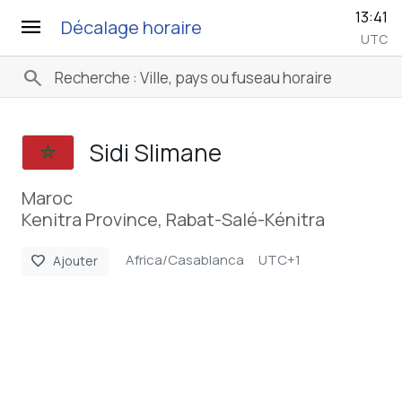
13:41
menu
Décalage horaire
UTC
search
Sidi Slimane
Maroc
Kenitra Province, Rabat-Salé-Kénitra
Africa/Casablanca
UTC+1
favorite
Ajouter