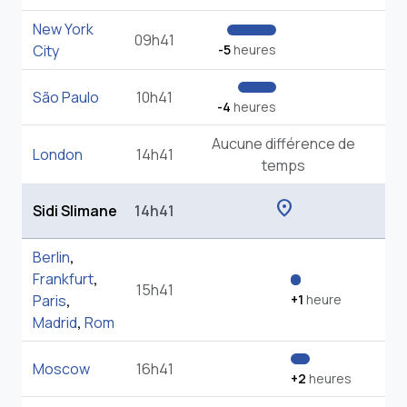
New York
09h41
City
-5
heures
São Paulo
10h41
-4
heures
Aucune différence de
London
14h41
temps
location_on
Sidi Slimane
14h41
Berlin
,
Frankfurt
,
15h41
Paris
,
+1
heure
Madrid
,
Rom
Moscow
16h41
+2
heures