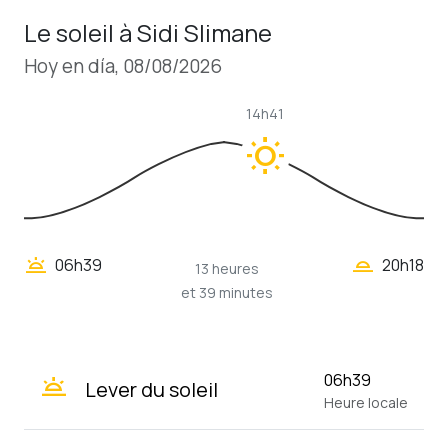
Le soleil à Sidi Slimane
Hoy en día, 08/08/2026
14h41
wb_sunny
wb_twilight_2
wb_twilight
06h39
20h18
13 heures
et 39 minutes
wb_twilight
06h39
Lever du soleil
Heure locale