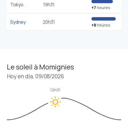
Tokyo
19h31
+7
heures
Sydney
20h31
+8
heures
Le soleil à Momignies
Hoy en día, 09/08/2026
12h31
wb_sunny