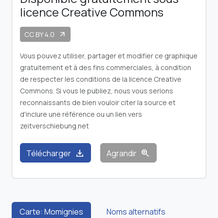
licence Creative Commons
CC BY 4.0
arrow_outward
Vous pouvez utiliser, partager et modifier ce graphique
gratuitement et à des fins commerciales, à condition
de respecter les conditions de la licence Creative
Commons. Si vous le publiez, nous vous serions
reconnaissants de bien vouloir citer la source et
d'inclure une référence ou un lien vers
zeitverschiebung.net
download
zoom_in
Télécharger
Agrandir
Carte: Momignies
Noms alternatifs