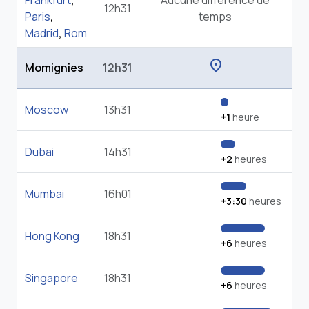
Frankfurt
,
Aucune différence de
12h31
Paris
,
temps
Madrid
,
Rom
location_on
Momignies
12h31
Moscow
13h31
+1
heure
Dubai
14h31
+2
heures
Mumbai
16h01
+3:30
heures
Hong Kong
18h31
+6
heures
Singapore
18h31
+6
heures