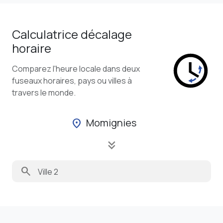
Calculatrice décalage
horaire
Comparez l'heure locale dans deux
fuseaux horaires, pays ou villes à
travers le monde.
Momignies
location_on
keyboard_double_arrow_down
search