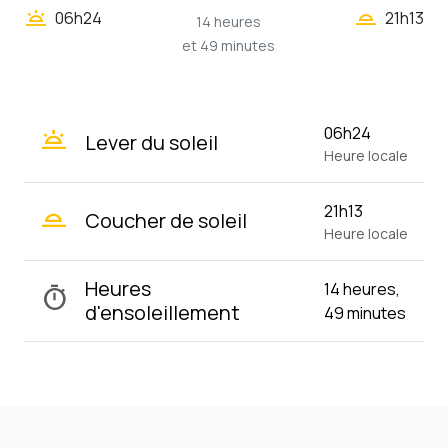
wb_twilight_2
wb_twilight
06h24
21h13
14 heures
et 49 minutes
wb_twilight
06h24
Lever du soleil
Heure locale
wb_twilight_2
21h13
Coucher de soleil
Heure locale
Heures
14 heures,
timer
d'ensoleillement
49 minutes