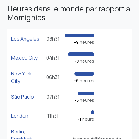
Heures dans le monde par rapport à
Momignies
Los Angeles
03h31
-9
heures
Mexico City
04h31
-8
heures
New York
06h31
City
-6
heures
São Paulo
07h31
-5
heures
London
11h31
-1
heure
Berlin
,