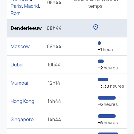
08h44
Paris
,
Madrid
,
temps
Rom
location_on
Denderleeuw
08h44
Moscow
09h44
+1
heure
Dubai
10h44
+2
heures
Mumbai
12h14
+3:30
heures
Hong Kong
14h44
+6
heures
Singapore
14h44
+6
heures