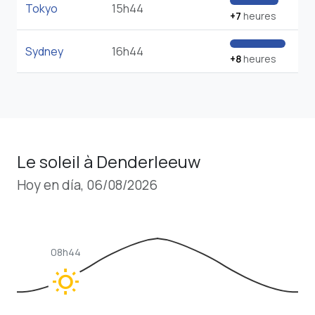
Tokyo
15h44
+7
heures
Sydney
16h44
+8
heures
Le soleil à Denderleeuw
Hoy en día, 06/08/2026
08h44
wb_sunny