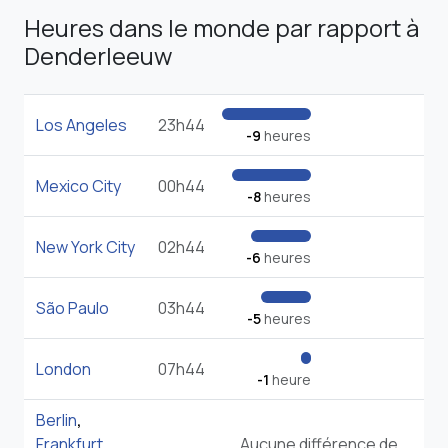
Heures dans le monde par rapport à
Denderleeuw
Los Angeles
23h44
-9
heures
Mexico City
00h44
-8
heures
New York City
02h44
-6
heures
São Paulo
03h44
-5
heures
London
07h44
-1
heure
Berlin
,
Frankfurt
,
Aucune différence de