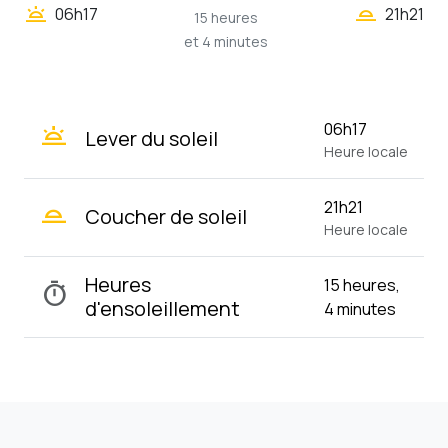
wb_twilight_2
wb_twilight
06h17
21h21
15 heures
et 4 minutes
wb_twilight
06h17
Lever du soleil
Heure locale
wb_twilight_2
21h21
Coucher de soleil
Heure locale
Heures
15 heures,
timer
d'ensoleillement
4 minutes