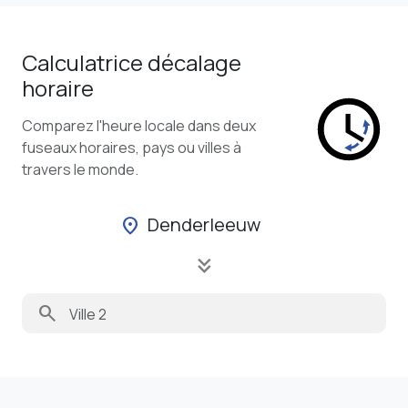
Calculatrice décalage
horaire
Comparez l'heure locale dans deux
fuseaux horaires, pays ou villes à
travers le monde.
Denderleeuw
location_on
keyboard_double_arrow_down
search