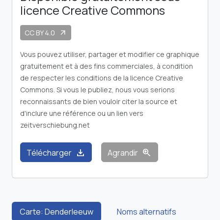
licence Creative Commons
CC BY 4.0
arrow_outward
Vous pouvez utiliser, partager et modifier ce graphique
gratuitement et à des fins commerciales, à condition
de respecter les conditions de la licence Creative
Commons. Si vous le publiez, nous vous serions
reconnaissants de bien vouloir citer la source et
d'inclure une référence ou un lien vers
zeitverschiebung.net
download
zoom_in
Télécharger
Agrandir
Carte: Denderleeuw
Noms alternatifs