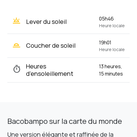
wb_twilight
05h46
Lever du soleil
Heure locale
wb_twilight_2
19h01
Coucher de soleil
Heure locale
Heures
13 heures,
timer
d'ensoleillement
15 minutes
Bacobampo sur la carte du monde
Une version élégante et raffinée de la