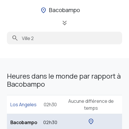
Bacobampo
location_on
keyboard_double_arrow_down
search
Heures dans le monde par rapport à
Bacobampo
Aucune différence de
Los Angeles
02h30
temps
location_on
Bacobampo
02h30