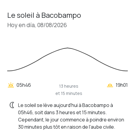
Le soleil à Bacobampo
Hoy en día, 08/08/2026
wb_twilight_2
wb_twilight
05h46
19h01
13 heures
et 15 minutes
nightlight
Le soleil se lève aujourd'hui à Bacobampo à
05h46, soit dans 3 heures et 15 minutes.
Cependant, le jour commence à poindre environ
30 minutes plus tôt en raison de l'aube civile.