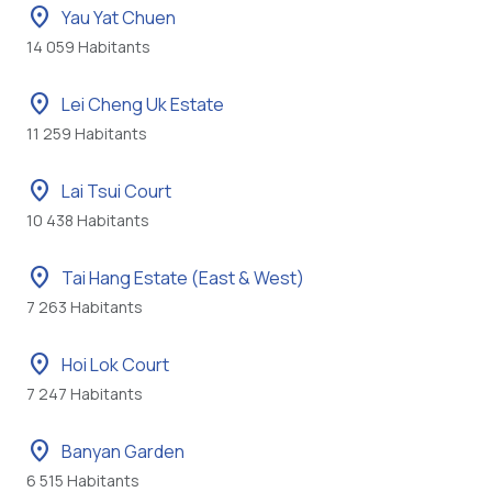
location_on
Yau Yat Chuen
14 059 Habitants
location_on
Lei Cheng Uk Estate
11 259 Habitants
location_on
Lai Tsui Court
10 438 Habitants
location_on
Tai Hang Estate (East & West)
7 263 Habitants
location_on
Hoi Lok Court
7 247 Habitants
location_on
Banyan Garden
6 515 Habitants