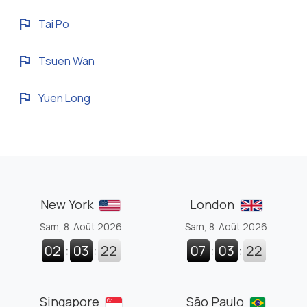
flag
Tai Po
flag
Tsuen Wan
flag
Yuen Long
New York
London
Sam, 8. Août 2026
Sam, 8. Août 2026
02
:
03
:
22
07
:
03
:
22
Singapore
São Paulo