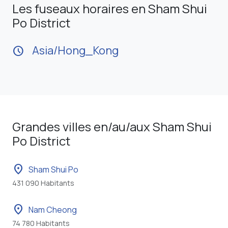
Les fuseaux horaires en Sham Shui
Po District
Asia/Hong_Kong
schedule
Grandes villes en/au/aux Sham Shui
Po District
location_on
Sham Shui Po
431 090 Habitants
location_on
Nam Cheong
74 780 Habitants