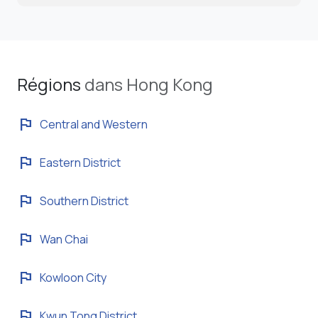
Régions
dans Hong Kong
flag
Central and Western
flag
Eastern District
flag
Southern District
flag
Wan Chai
flag
Kowloon City
flag
Kwun Tong District