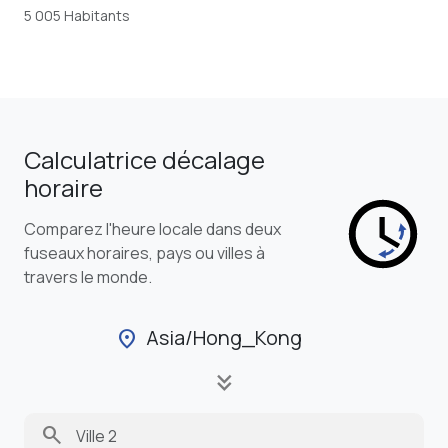
5 005 Habitants
Calculatrice décalage
horaire
Comparez l'heure locale dans deux
fuseaux horaires, pays ou villes à
travers le monde.
Asia/Hong_Kong
location_on
keyboard_double_arrow_down
search