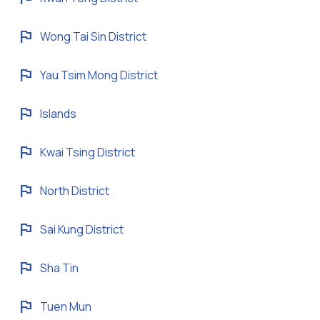
flag
Wong Tai Sin District
flag
Yau Tsim Mong District
flag
Islands
flag
Kwai Tsing District
flag
North District
flag
Sai Kung District
flag
Sha Tin
flag
Tuen Mun