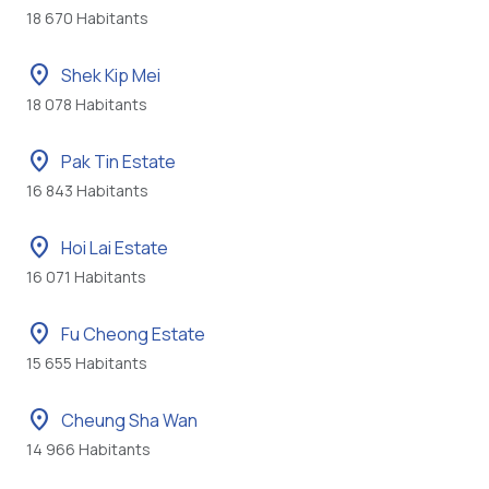
18 670 Habitants
location_on
Shek Kip Mei
18 078 Habitants
location_on
Pak Tin Estate
16 843 Habitants
location_on
Hoi Lai Estate
16 071 Habitants
location_on
Fu Cheong Estate
15 655 Habitants
location_on
Cheung Sha Wan
14 966 Habitants