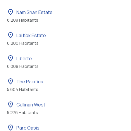
location_on
Nam Shan Estate
6 208 Habitants
location_on
Lai Kok Estate
6 200 Habitants
location_on
Liberte
6 009 Habitants
location_on
The Pacifica
5 604 Habitants
location_on
Cullinan West
5 276 Habitants
location_on
Parc Oasis