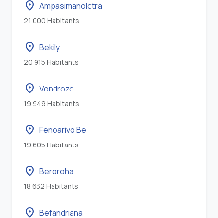
location_on
Ampasimanolotra
21 000 Habitants
location_on
Bekily
20 915 Habitants
location_on
Vondrozo
19 949 Habitants
location_on
Fenoarivo Be
19 605 Habitants
location_on
Beroroha
18 632 Habitants
location_on
Befandriana