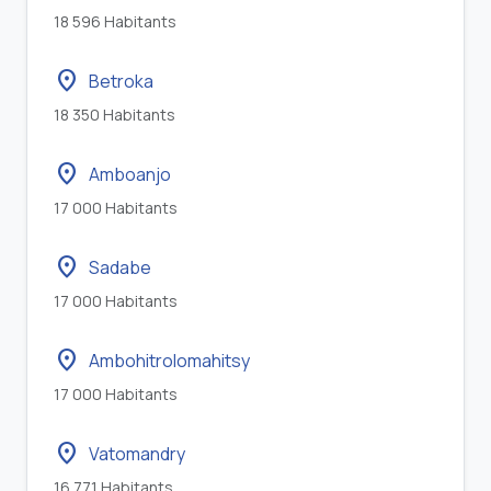
18 596 Habitants
location_on
Betroka
18 350 Habitants
location_on
Amboanjo
17 000 Habitants
location_on
Sadabe
17 000 Habitants
location_on
Ambohitrolomahitsy
17 000 Habitants
location_on
Vatomandry
16 771 Habitants