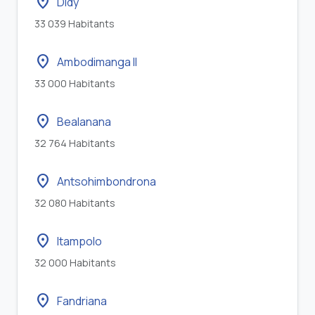
location_on
Didy
33 039 Habitants
location_on
Ambodimanga II
33 000 Habitants
location_on
Bealanana
32 764 Habitants
location_on
Antsohimbondrona
32 080 Habitants
location_on
Itampolo
32 000 Habitants
location_on
Fandriana