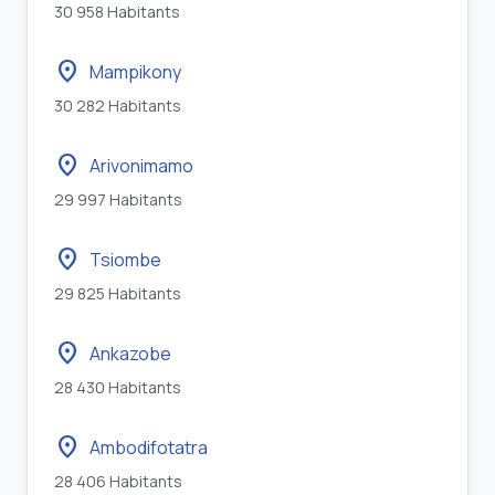
30 958 Habitants
location_on
Mampikony
30 282 Habitants
location_on
Arivonimamo
29 997 Habitants
location_on
Tsiombe
29 825 Habitants
location_on
Ankazobe
28 430 Habitants
location_on
Ambodifotatra
28 406 Habitants