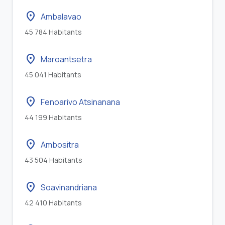
location_on
Ambalavao
45 784 Habitants
location_on
Maroantsetra
45 041 Habitants
location_on
Fenoarivo Atsinanana
44 199 Habitants
location_on
Ambositra
43 504 Habitants
location_on
Soavinandriana
42 410 Habitants