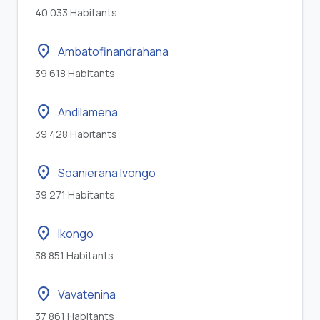
40 033 Habitants
location_on
Ambatofinandrahana
39 618 Habitants
location_on
Andilamena
39 428 Habitants
location_on
Soanierana Ivongo
39 271 Habitants
location_on
Ikongo
38 851 Habitants
location_on
Vavatenina
37 861 Habitants