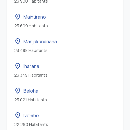
23 900 Habitants
location_on
Maintirano
23 609 Habitants
location_on
Manjakandriana
23 498 Habitants
location_on
Iharan̈a
23 349 Habitants
location_on
Beloha
23 021 Habitants
location_on
Ivohibe
22 290 Habitants