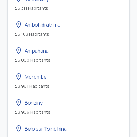
25 311 Habitants
location_on
Ambohidratrimo
25 163 Habitants
location_on
Ampahana
25 000 Habitants
location_on
Morombe
23 961 Habitants
location_on
Boriziny
23 906 Habitants
location_on
Belo sur Tsiribihina