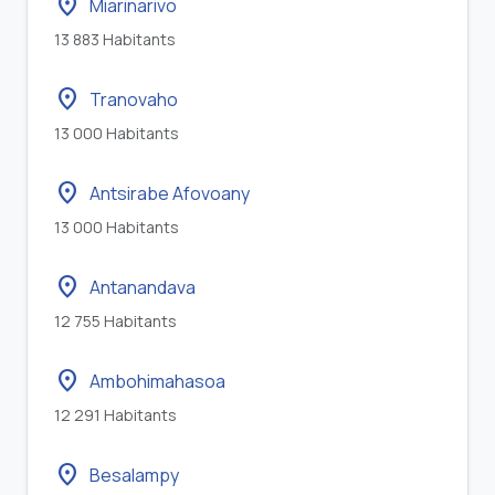
location_on
Miarinarivo
13 883 Habitants
location_on
Tranovaho
13 000 Habitants
location_on
Antsirabe Afovoany
13 000 Habitants
location_on
Antanandava
12 755 Habitants
location_on
Ambohimahasoa
12 291 Habitants
location_on
Besalampy