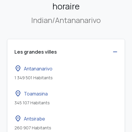
horaire
Indian/Antananarivo
Les grandes villes
location_on
Antananarivo
1 349 501 Habitants
location_on
Toamasina
345 107 Habitants
location_on
Antsirabe
260 907 Habitants