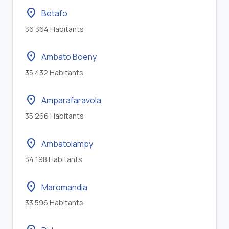
location_on
Betafo
36 364 Habitants
location_on
Ambato Boeny
35 432 Habitants
location_on
Amparafaravola
35 266 Habitants
location_on
Ambatolampy
34 198 Habitants
location_on
Maromandia
33 596 Habitants