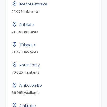
location_on
Imerintsiatosika
74 085 Habitants
location_on
Antalaha
71 898 Habitants
location_on
Tôlanaro
71 258 Habitants
location_on
Antanifotsy
70 626 Habitants
location_on
Ambovombe
69 265 Habitants
location_on
Ambilobe