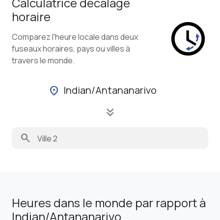
Calculatrice décalage
horaire
Comparez l'heure locale dans deux
fuseaux horaires, pays ou villes à
travers le monde.
Indian/Antananarivo
location_on
keyboard_double_arrow_down
search
Heures dans le monde par rapport à
Indian/Antananarivo