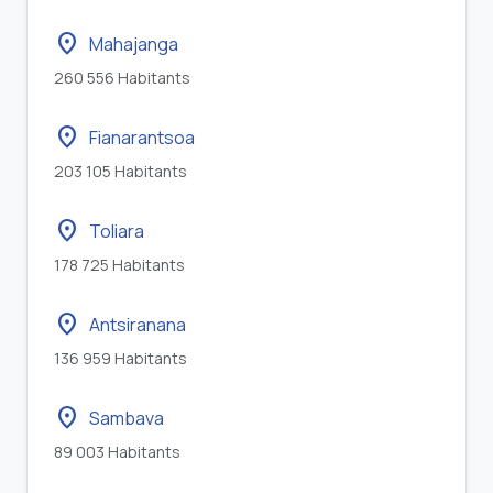
location_on
Mahajanga
260 556 Habitants
location_on
Fianarantsoa
203 105 Habitants
location_on
Toliara
178 725 Habitants
location_on
Antsiranana
136 959 Habitants
location_on
Sambava
89 003 Habitants