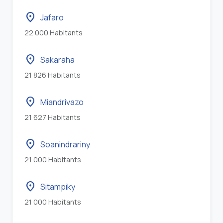
location_on
Jafaro
22 000 Habitants
location_on
Sakaraha
21 826 Habitants
location_on
Miandrivazo
21 627 Habitants
location_on
Soanindrariny
21 000 Habitants
location_on
Sitampiky
21 000 Habitants