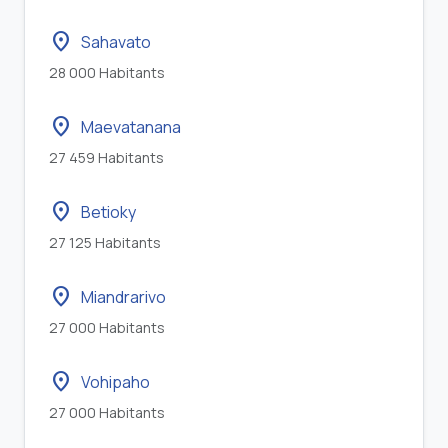
location_on
Sahavato
28 000 Habitants
location_on
Maevatanana
27 459 Habitants
location_on
Betioky
27 125 Habitants
location_on
Miandrarivo
27 000 Habitants
location_on
Vohipaho
27 000 Habitants