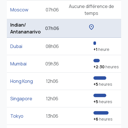
Aucune différence de
Moscow
07h06
temps
Indian/
location_on
07h06
Antananarivo
Dubai
08h06
+1
heure
Mumbai
09h36
+2:30
heures
Hong Kong
12h06
+5
heures
Singapore
12h06
+5
heures
Tokyo
13h06
+6
heures