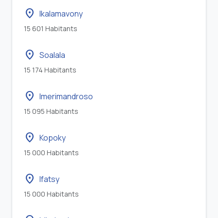
location_on
Ikalamavony
15 601 Habitants
location_on
Soalala
15 174 Habitants
location_on
Imerimandroso
15 095 Habitants
location_on
Kopoky
15 000 Habitants
location_on
Ifatsy
15 000 Habitants