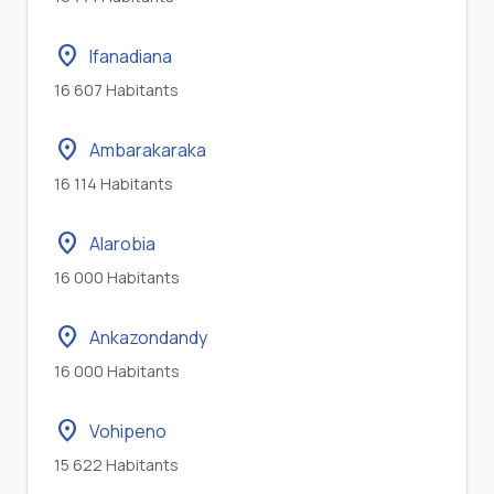
location_on
Ifanadiana
16 607 Habitants
location_on
Ambarakaraka
16 114 Habitants
location_on
Alarobia
16 000 Habitants
location_on
Ankazondandy
16 000 Habitants
location_on
Vohipeno
15 622 Habitants