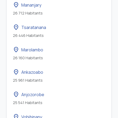
location_on
Mananjary
26 712 Habitants
location_on
Tsaratanana
26 446 Habitants
location_on
Marolambo
26 160 Habitants
location_on
Ankazoabo
25 961 Habitants
location_on
Anjozorobe
25 541 Habitants
location_on
Vohibinany