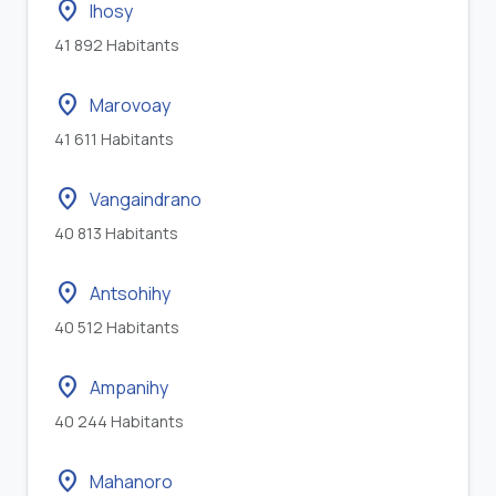
location_on
Ihosy
41 892 Habitants
location_on
Marovoay
41 611 Habitants
location_on
Vangaindrano
40 813 Habitants
location_on
Antsohihy
40 512 Habitants
location_on
Ampanihy
40 244 Habitants
location_on
Mahanoro