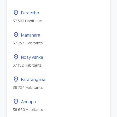
location_on
Faratsiho
37 563 Habitants
location_on
Mananara
37 224 Habitants
location_on
Nosy Varika
37 152 Habitants
location_on
Farafangana
36 724 Habitants
location_on
Andapa
36 660 Habitants