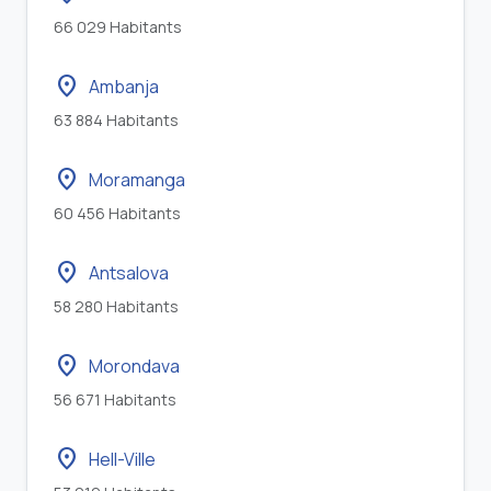
66 029 Habitants
location_on
Ambanja
63 884 Habitants
location_on
Moramanga
60 456 Habitants
location_on
Antsalova
58 280 Habitants
location_on
Morondava
56 671 Habitants
location_on
Hell-Ville