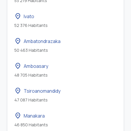
53 219 Habitants
location_on
Ivato
52 376 Habitants
location_on
Ambatondrazaka
50 463 Habitants
location_on
Amboasary
48 705 Habitants
location_on
Tsiroanomandidy
47 087 Habitants
location_on
Manakara
46 850 Habitants