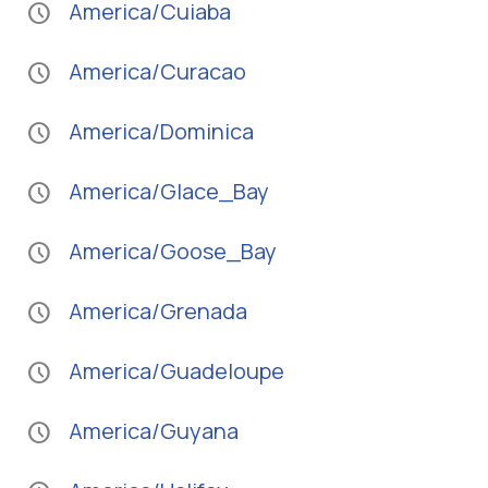
America/Cuiaba
schedule
America/Curacao
schedule
America/Dominica
schedule
America/Glace_Bay
schedule
America/Goose_Bay
schedule
America/Grenada
schedule
America/Guadeloupe
schedule
America/Guyana
schedule