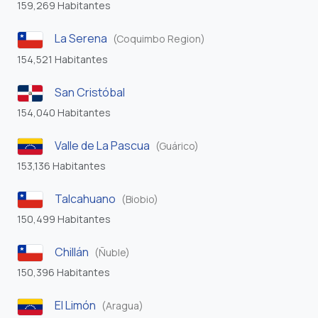
159,269 Habitantes
La Serena
(Coquimbo Region)
154,521 Habitantes
San Cristóbal
154,040 Habitantes
Valle de La Pascua
(Guárico)
153,136 Habitantes
Talcahuano
(Biobio)
150,499 Habitantes
Chillán
(Ñuble)
150,396 Habitantes
El Limón
(Aragua)