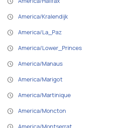
America/Halifax
schedule
America/Kralendijk
schedule
America/La_Paz
schedule
America/Lower_Princes
schedule
America/Manaus
schedule
America/Marigot
schedule
America/Martinique
schedule
America/Moncton
schedule
America/Montserrat
schedule