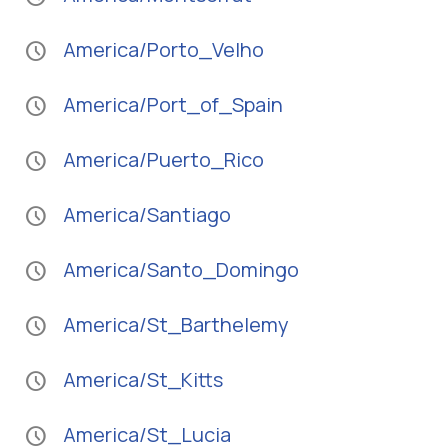
America/Porto_Velho
schedule
America/Port_of_Spain
schedule
America/Puerto_Rico
schedule
America/Santiago
schedule
America/Santo_Domingo
schedule
America/St_Barthelemy
schedule
America/St_Kitts
schedule
America/St_Lucia
schedule