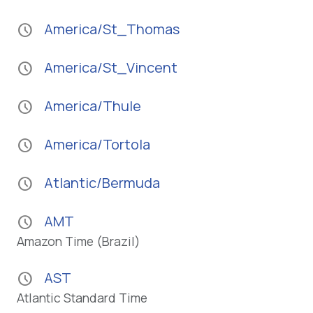
America/St_Thomas
schedule
America/St_Vincent
schedule
America/Thule
schedule
America/Tortola
schedule
Atlantic/Bermuda
schedule
AMT
schedule
Amazon Time (Brazil)
AST
schedule
Atlantic Standard Time