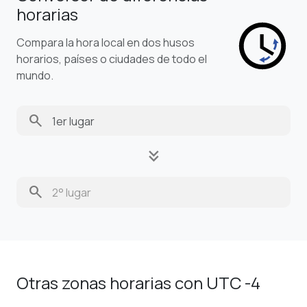
horarias
Compara la hora local en dos husos
horarios, países o ciudades de todo el
mundo.
search
keyboard_double_arrow_down
search
Otras zonas horarias con UTC -4