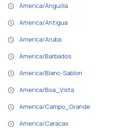
America/Anguilla
schedule
America/Antigua
schedule
America/Aruba
schedule
America/Barbados
schedule
America/Blanc-Sablon
schedule
America/Boa_Vista
schedule
America/Campo_Grande
schedule
America/Caracas
schedule