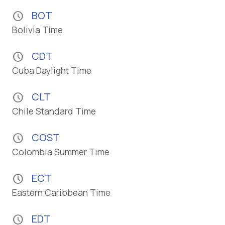
BOT
schedule
Bolivia Time
CDT
schedule
Cuba Daylight Time
CLT
schedule
Chile Standard Time
COST
schedule
Colombia Summer Time
ECT
schedule
Eastern Caribbean Time
EDT
schedule