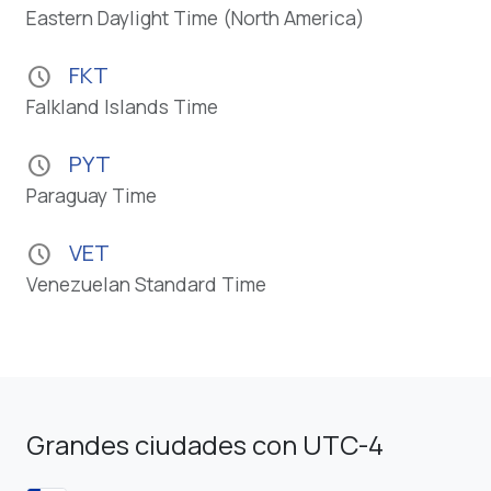
Eastern Daylight Time (North America)
FKT
schedule
Falkland Islands Time
PYT
schedule
Paraguay Time
VET
schedule
Venezuelan Standard Time
Grandes ciudades con UTC-4