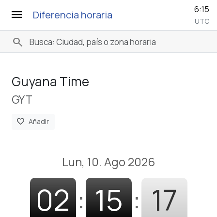
6:15
menu
Diferencia horaria
UTC
search
Guyana Time
GYT
favorite
Añadir
Lun, 10. Ago 2026
02
:
15
:
18