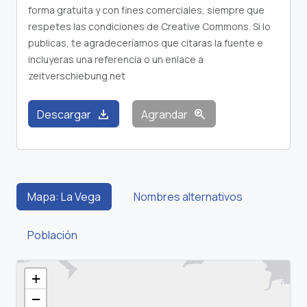
forma gratuita y con fines comerciales, siempre que
respetes las condiciones de Creative Commons. Si lo
publicas, te agradeceríamos que citaras la fuente e
incluyeras una referencia o un enlace a
zeitverschiebung.net
download
zoom_in
Descargar
Agrandar
Mapa: La Vega
Nombres alternativos
Población
+
−