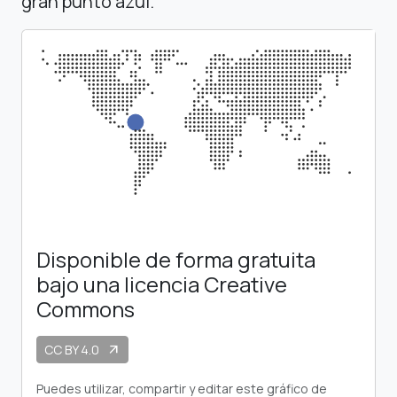
gran punto azul.
Disponible de forma gratuita
bajo una licencia Creative
Commons
CC BY 4.0
arrow_outward
Puedes utilizar, compartir y editar este gráfico de