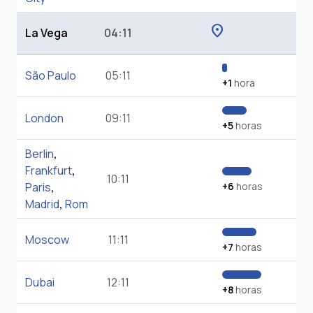
location_on
La Vega
04:11
São Paulo
05:11
+1
hora
London
09:11
+5
horas
Berlin
,
Frankfurt
,
10:11
Paris
,
+6
horas
Madrid
,
Rom
Moscow
11:11
+7
horas
Dubai
12:11
+8
horas