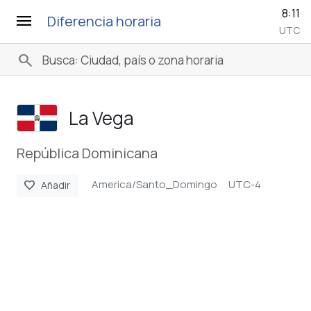
8:11
menu
Diferencia horaria
UTC
search
La Vega
República Dominicana
America/Santo_Domingo
UTC-4
favorite
Añadir