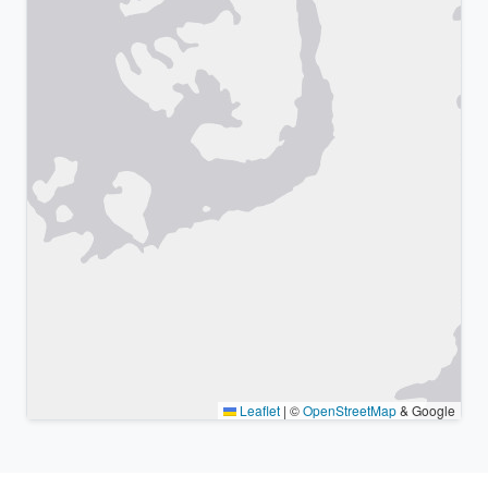
Leaflet
|
©
OpenStreetMap
& Google