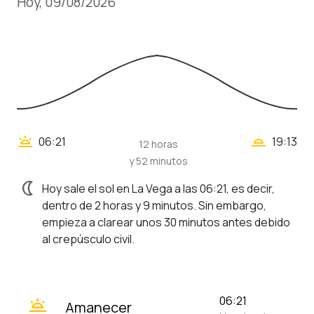
Hoy, 09/08/2026
wb_twilight_2
wb_twilight
06:21
19:13
12 horas
y 52 minutos
nightlight
Hoy sale el sol en La Vega a las 06:21, es decir,
dentro de 2 horas y 9 minutos. Sin embargo,
empieza a clarear unos 30 minutos antes debido
al crepúsculo civil.
wb_twilight
06:21
Amanecer