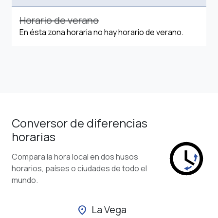
Horario de verano
En ésta zona horaria no hay horario de verano.
Conversor de diferencias
horarias
Compara la hora local en dos husos
horarios, países o ciudades de todo el
mundo.
La Vega
location_on