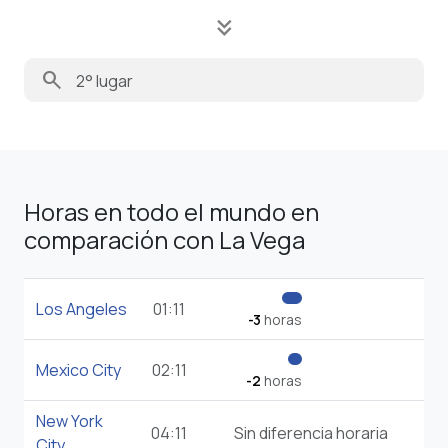
keyboard_double_arrow_down
search
Horas en todo el mundo en
comparación con La Vega
Los Angeles
01:11
-3
horas
Mexico City
02:11
-2
horas
New York
04:11
Sin diferencia horaria
City