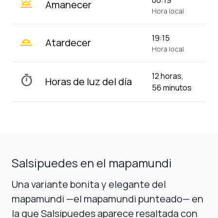
wb_twilight
Amanecer
Hora local
wb_twilight_2
19:15
Atardecer
Hora local
12 horas,
timer
Horas de luz del día
56 minutos
Salsipuedes en el mapamundi
Una variante bonita y elegante del
mapamundi —el mapamundi punteado— en
la que Salsipuedes aparece resaltada con