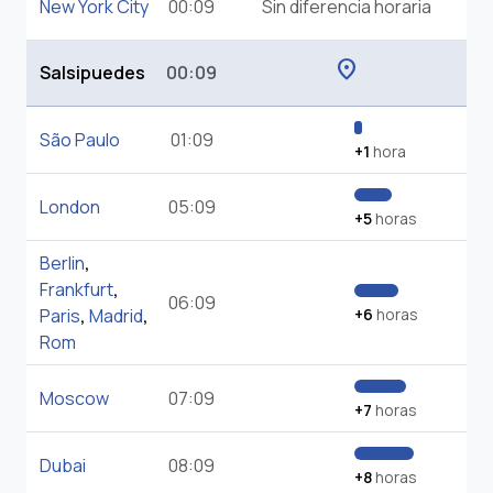
New York City
00:09
Sin diferencia horaria
location_on
Salsipuedes
00:09
São Paulo
01:09
+1
hora
London
05:09
+5
horas
Berlin
,
Frankfurt
,
06:09
Paris
,
Madrid
,
+6
horas
Rom
Moscow
07:09
+7
horas
Dubai
08:09
+8
horas