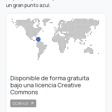
un gran punto azul.
Disponible de forma gratuita
bajo una licencia Creative
Commons
CC BY 4.0
arrow_outward