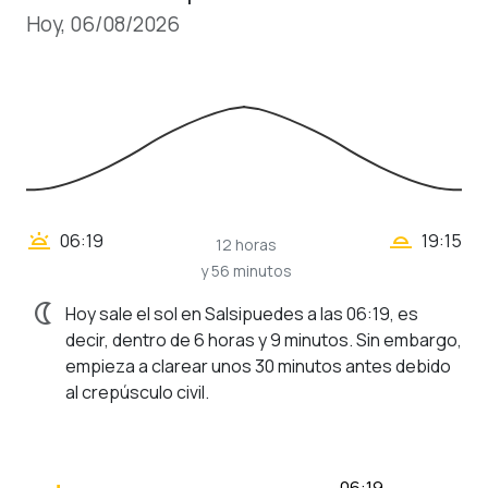
Hoy, 06/08/2026
wb_twilight_2
wb_twilight
06:19
19:15
12 horas
y 56 minutos
nightlight
Hoy sale el sol en Salsipuedes a las 06:19, es
decir, dentro de 6 horas y 9 minutos. Sin embargo,
empieza a clarear unos 30 minutos antes debido
al crepúsculo civil.
06:19