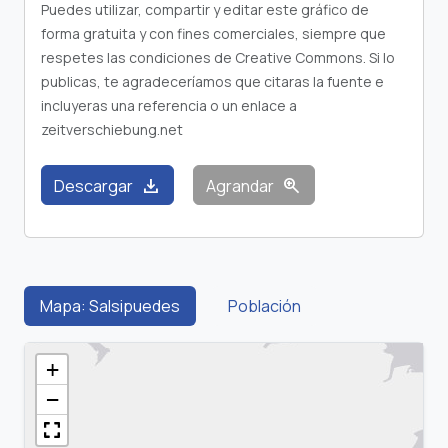
Puedes utilizar, compartir y editar este gráfico de
forma gratuita y con fines comerciales, siempre que
respetes las condiciones de Creative Commons. Si lo
publicas, te agradeceríamos que citaras la fuente e
incluyeras una referencia o un enlace a
zeitverschiebung.net
download
zoom_in
Descargar
Agrandar
Mapa: Salsipuedes
Población
+
−