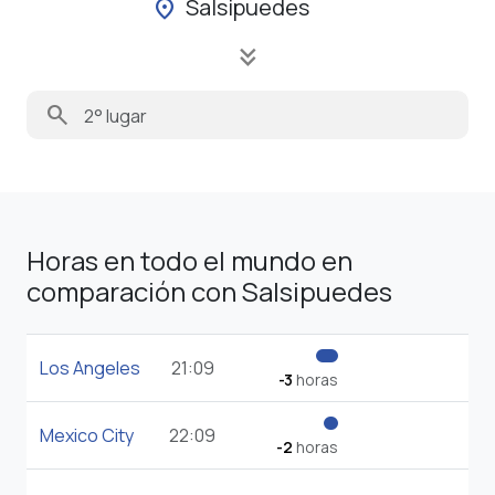
Salsipuedes
location_on
keyboard_double_arrow_down
search
Horas en todo el mundo en
comparación con Salsipuedes
Los Angeles
21:09
-3
horas
Mexico City
22:09
-2
horas