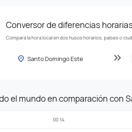
Conversor de diferencias horaria
Compara la hora local en dos husos horarios, países o ciu
keyboard_double_arrow_right
location_on
Santo Domingo Este
odo el mundo en comparación con 
00:14