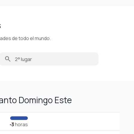
s
dades de todo el mundo.
search
Santo Domingo Este
-3
horas