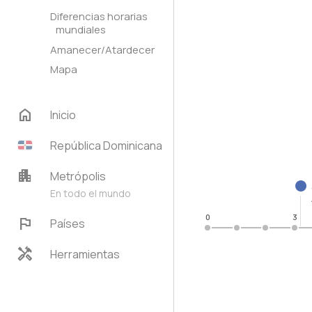
Diferencias horarias
mundiales
Amanecer/Atardecer
Mapa
home
Inicio
República Dominicana
apartment
Metrópolis
En todo el mundo
0
3
flag
Países
handyman
Herramientas