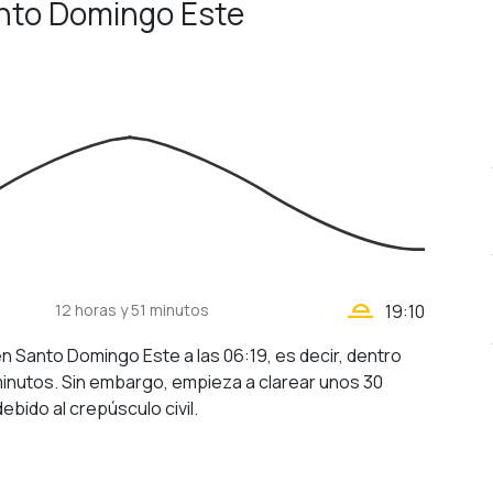
anto Domingo Este
wb_twilight_2
12 horas
y 51 minutos
19:10
 en Santo Domingo Este a las 06:19, es decir, dentro
minutos. Sin embargo, empieza a clarear unos 30
ebido al crepúsculo civil.