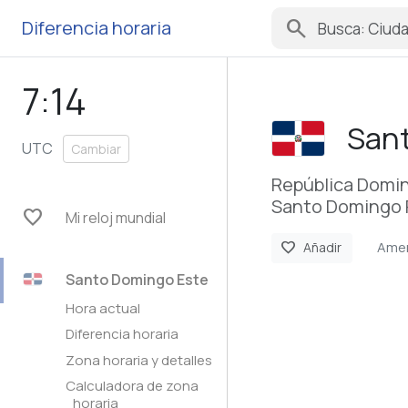
search
Diferencia horaria
7:14
San
UTC
Cambiar
República Domi
Santo Domingo 
favorite
Mi reloj mundial
Ame
favorite
Añadir
Santo Domingo Este
Hora actual
Diferencia horaria
Zona horaria y detalles
Calculadora de zona
horaria