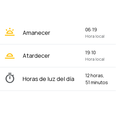
wb_twilight
06:19
Amanecer
Hora local
wb_twilight_2
19:10
Atardecer
Hora local
timer
12 horas,
Horas de luz del día
51 minutos