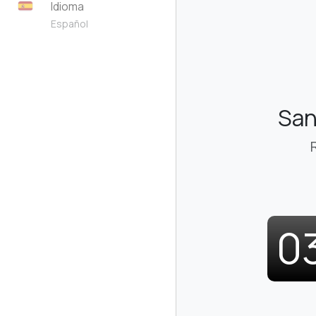
Idioma
Español
San
0