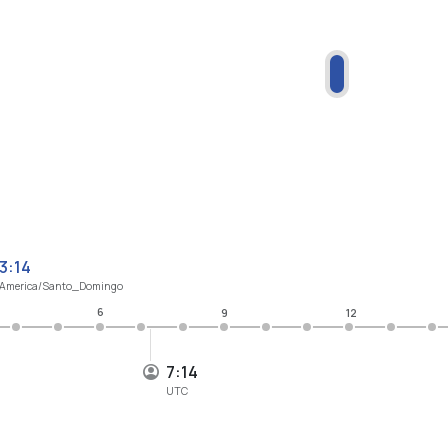
3:14
America/Santo_Domingo
6
9
12
7:14
UTC