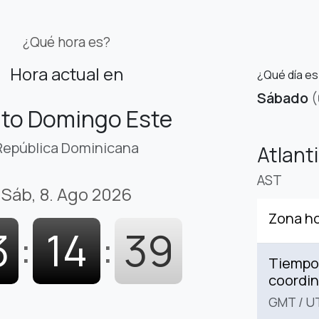
¿Qué hora es?
Hora actual en
¿Qué día e
Sábado
(
to Domingo Este
República Dominicana
Atlant
AST
Sáb, 8. Ago 2026
Zona ho
3
:
14
:
40
Tiempo 
coordi
GMT
/
U