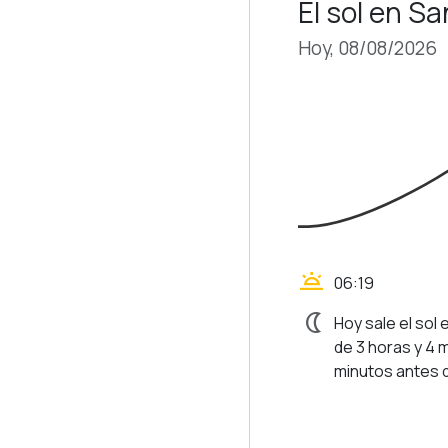
El sol en S
Hoy, 08/08/2026
wb_twilight
06:19
nightlight
Hoy sale el sol
de 3 horas y 4 
minutos antes d