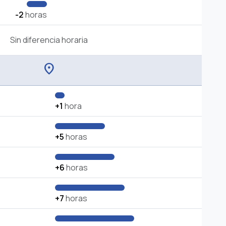
-2
horas
Sin diferencia horaria
location_on
+1
hora
+5
horas
+6
horas
+7
horas