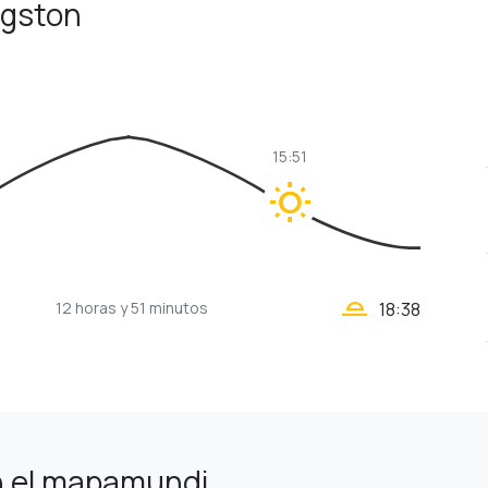
ngston
15:51
wb_sunny
wb_twilight_2
12 horas
y 51 minutos
18:38
n el mapamundi