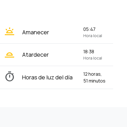
wb_twilight
05:47
Amanecer
Hora local
wb_twilight_2
18:38
Atardecer
Hora local
timer
12 horas,
Horas de luz del día
51 minutos