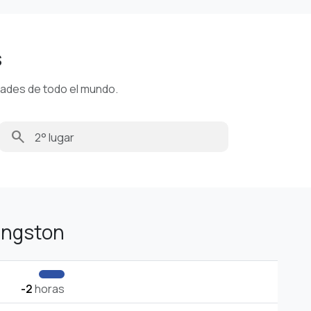
s
dades de todo el mundo.
search
ingston
-2
horas