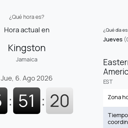
¿Qué hora es?
Hora actual en
¿Qué día es
Jueves
(
Kingston
Jamaica
Easter
Americ
Jue, 6. Ago 2026
EST
5
:
51
:
21
Zona ho
Tiempo 
coordi