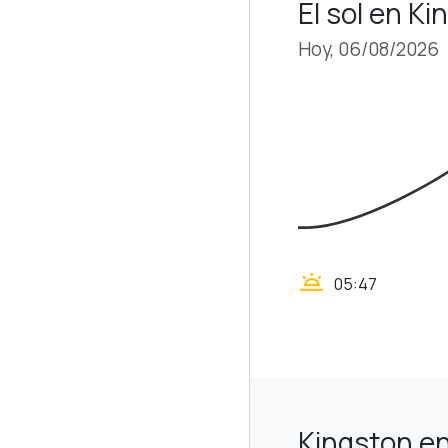
El sol en Ki
Hoy, 06/08/2026
wb_twilight
05:47
Kingston e