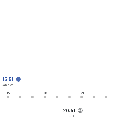
15:51
a/Jamaica
15
18
21
20:51
UTC