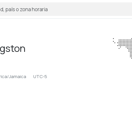
ngston
ica/Jamaica
UTC-5