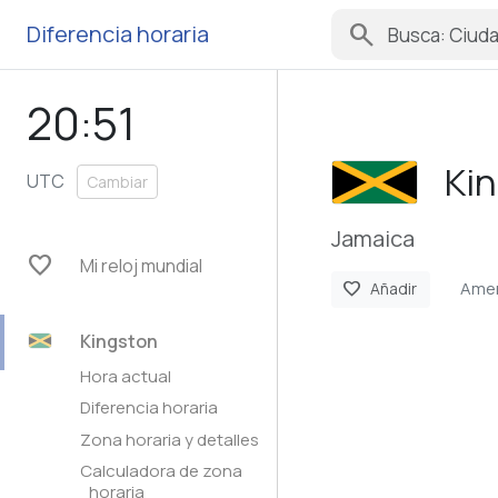
search
Diferencia horaria
20:51
Ki
UTC
Cambiar
Jamaica
favorite
Mi reloj mundial
Amer
favorite
Añadir
Kingston
Hora actual
Diferencia horaria
Zona horaria y detalles
Calculadora de zona
horaria