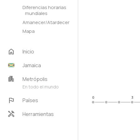
Diferencias horarias
mundiales
Amanecer/Atardecer
Mapa
home
Inicio
Jamaica
apartment
Metrópolis
En todo el mundo
0
3
flag
Países
handyman
Herramientas