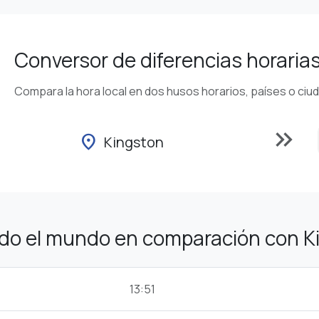
Conversor de diferencias horaria
Compara la hora local en dos husos horarios, países o ciu
keyboard_double_arrow_right
location_on
Kingston
odo el mundo en comparación con K
13:51