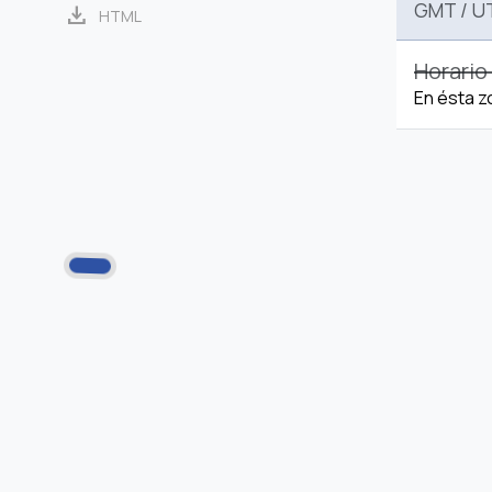
GMT
/
U
download
HTML
Horario
En ésta z