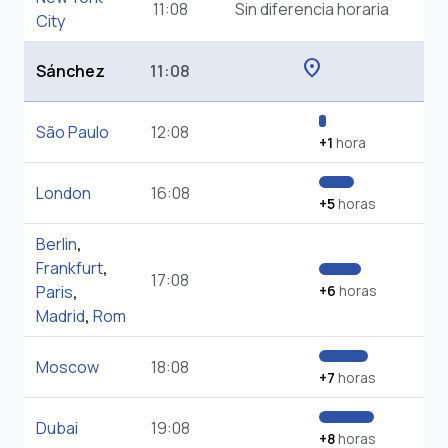
11:08
Sin diferencia horaria
City
location_on
Sánchez
11:08
São Paulo
12:08
+1
hora
London
16:08
+5
horas
Berlin
,
Frankfurt
,
17:08
Paris
,
+6
horas
Madrid
,
Rom
Moscow
18:08
+7
horas
Dubai
19:08
+8
horas