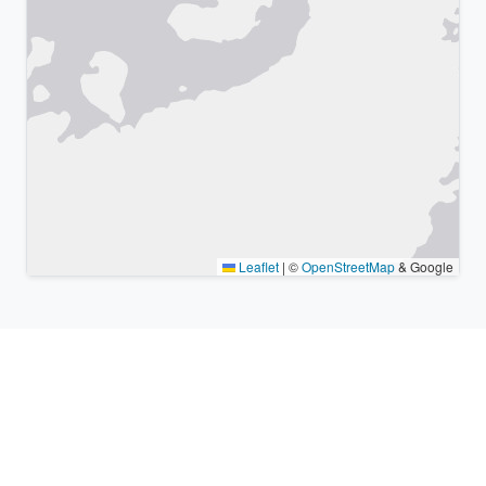
Leaflet
|
©
OpenStreetMap
& Google
Lugares cercanos y zonas
horarias similares