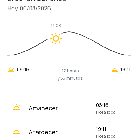
Hoy, 06/08/2026
11:08
wb_sunny
wb_twilight_2
wb_twilight
06:16
19:11
12 horas
y 55 minutos
wb_twilight
06:16
Amanecer
Hora local
wb_twilight_2
19:11
Atardecer
Hora local