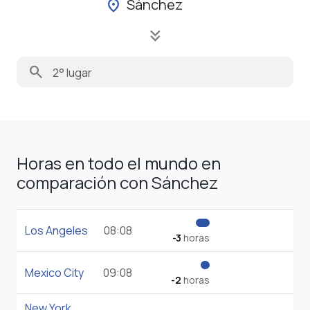
Sánchez
location_on
keyboard_double_arrow_down
search
Horas en todo el mundo en
comparación con Sánchez
Los Angeles
08:08
-3
horas
Mexico City
09:08
-2
horas
New York