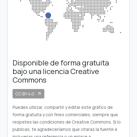
Disponible de forma gratuita
bajo una licencia Creative
Commons
CC BY 4.0
arrow_outward
Puedes utilizar, compartir y editar este gráfico de
forma gratuita y con fines comerciales, siempre que
respetes las condiciones de Creative Commons. Si lo
publicas, te agradeceríamos que citaras la fuente e
incluyeras una referencia o un enlace a