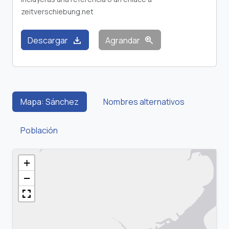
zeitverschiebung.net
download
zoom_in
Descargar
Agrandar
Mapa: Sánchez
Nombres alternativos
Población
+
−