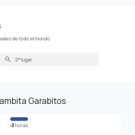
s
dades de todo el mundo.
search
ambita Garabitos
-3
horas