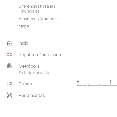
Diferencias horarias
mundiales
Amanecer/Atardecer
Mapa
home
Inicio
República Dominicana
apartment
Metrópolis
En todo el mundo
0
3
flag
Países
handyman
Herramientas