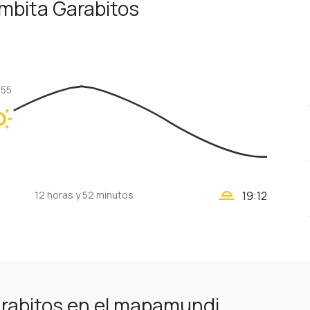
ambita Garabitos
:55
unny
wb_twilight_2
12 horas
y 52 minutos
19:12
rabitos en el mapamundi