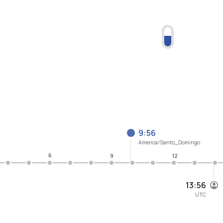
9:56
America/Santo_Domingo
6
9
12
13:56
UTC