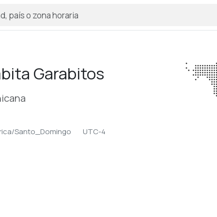
ita Garabitos
nicana
rica/Santo_Domingo
UTC-4