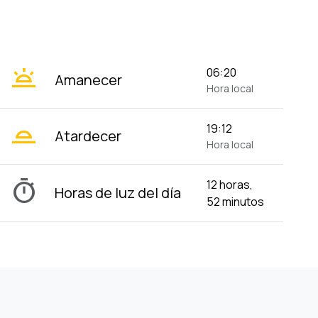
wb_twilight
06:20
Amanecer
Hora local
wb_twilight_2
19:12
Atardecer
Hora local
timer
12 horas,
Horas de luz del día
52 minutos