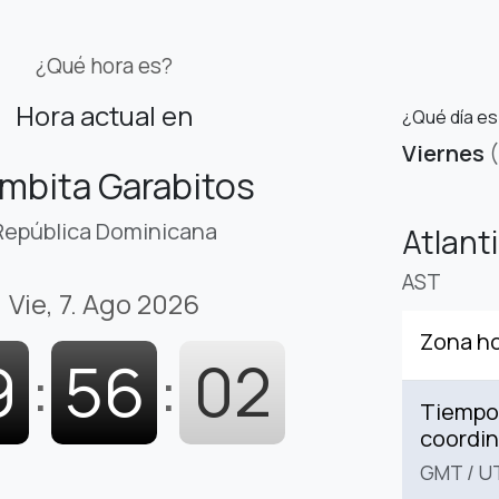
¿Qué hora es?
Hora actual en
¿Qué día e
Viernes
mbita Garabitos
República Dominicana
Atlant
AST
Vie, 7. Ago 2026
Zona ho
9
:
56
:
03
Tiempo 
coordi
GMT
/
U