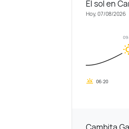
El sol en C
Hoy, 07/08/2026
09
wb_s
wb_twilight
06:20
Cambita Ga