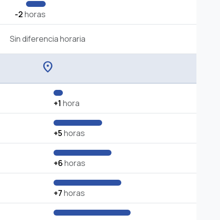
-2
horas
Sin diferencia horaria
location_on
+1
hora
+5
horas
+6
horas
+7
horas