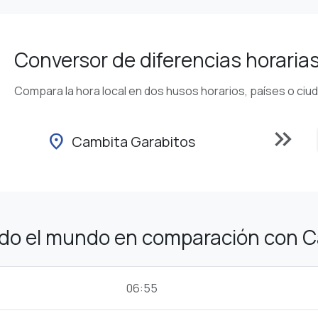
Conversor de diferencias horaria
Compara la hora local en dos husos horarios, países o ciu
keyboard_double_arrow_right
location_on
Cambita Garabitos
odo el mundo en comparación con C
06:55