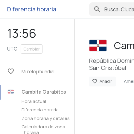
search
Diferencia horaria
13:56
Camb
UTC
Cambiar
República Domi
San Cristóbal
favorite
Mi reloj mundial
Ame
favorite
Añadir
Cambita Garabitos
Hora actual
Diferencia horaria
Zona horaria y detalles
Calculadora de zona
horaria