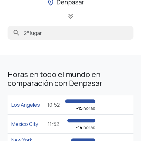
Denpasar
location_on
keyboard_double_arrow_down
search
Horas en todo el mundo en
comparación con Denpasar
Los Angeles
10:52
-15
horas
Mexico City
11:52
-14
horas
New York