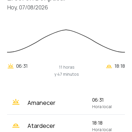
Hoy, 07/08/2026
wb_twilight_2
wb_twilight
06:31
18:18
11 horas
y 47 minutos
wb_twilight
06:31
Amanecer
Hora local
wb_twilight_2
18:18
Atardecer
Hora local