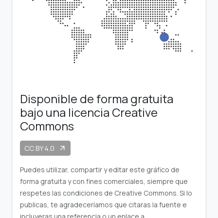
Disponible de forma gratuita
bajo una licencia Creative
Commons
CC BY 4.0
arrow_outward
Puedes utilizar, compartir y editar este gráfico de
forma gratuita y con fines comerciales, siempre que
respetes las condiciones de Creative Commons. Si lo
publicas, te agradeceríamos que citaras la fuente e
incluyeras una referencia o un enlace a