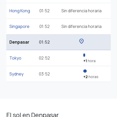
Hong Kong
01:52
Sin diferencia horaria
Singapore
01:52
Sin diferencia horaria
location_on
Denpasar
01:52
Tokyo
02:52
+1
hora
Sydney
03:52
+2
horas
El sol en Denpasar