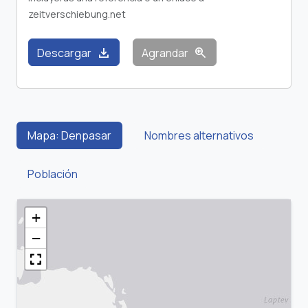
zeitverschiebung.net
download
zoom_in
Descargar
Agrandar
Mapa: Denpasar
Nombres alternativos
Población
+
−