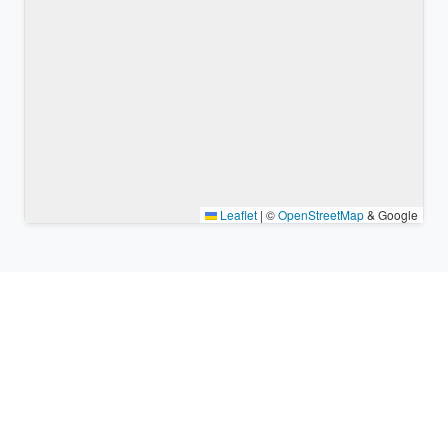
Leaflet
|
©
OpenStreetMap
& Google
Lugares cercanos y zonas
horarias similares