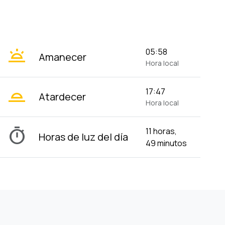
wb_twilight
05:58
Amanecer
Hora local
wb_twilight_2
17:47
Atardecer
Hora local
timer
11 horas,
Horas de luz del día
49 minutos