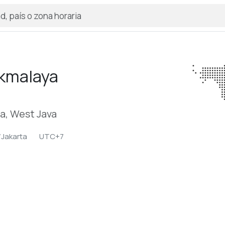
kmalaya
a, West Java
/Jakarta
UTC+7