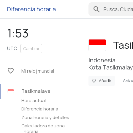
search
Diferencia horaria
1:53
Tasi
UTC
Cambiar
Indonesia
Kota Tasikmalay
favorite
Mi reloj mundial
Asia
favorite
Añadir
Tasikmalaya
Hora actual
Diferencia horaria
Zona horaria y detalles
Calculadora de zona
horaria