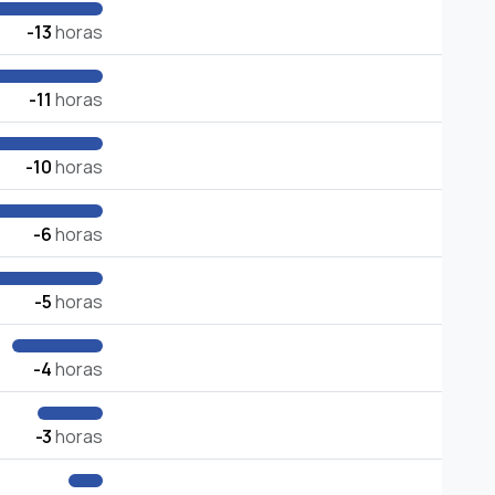
-13
horas
-11
horas
-10
horas
-6
horas
-5
horas
-4
horas
-3
horas