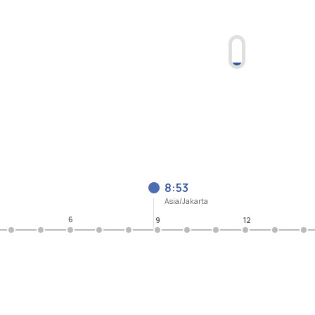
8:53
Asia/Jakarta
6
9
12