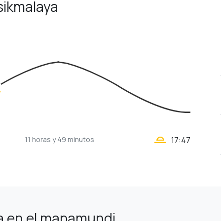
asikmalaya
3
y
wb_twilight_2
11 horas
y 49 minutos
17:47
a en el mapamundi