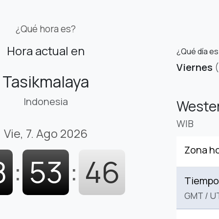
¿Qué hora es?
Hora actual en
¿Qué día es
Viernes
Tasikmalaya
Indonesia
Wester
WIB
Vie, 7. Ago 2026
Zona ho
8
:
53
:
47
Tiempo 
GMT
/
U