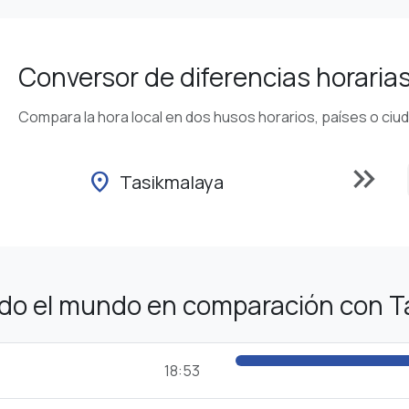
Conversor de diferencias horaria
Compara la hora local en dos husos horarios, países o ciu
keyboard_double_arrow_right
location_on
Tasikmalaya
odo el mundo en comparación con T
18:53