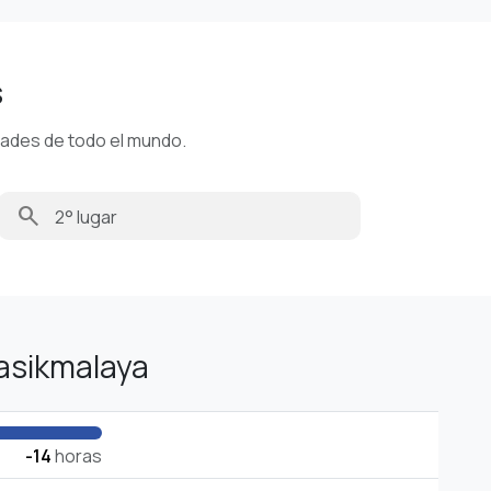
s
dades de todo el mundo.
search
asikmalaya
-14
horas