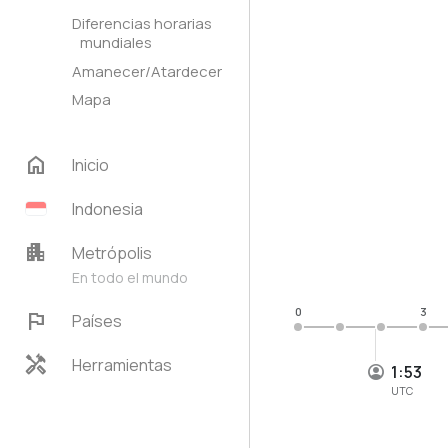
Diferencias horarias
mundiales
Amanecer/Atardecer
Mapa
home
Inicio
Indonesia
apartment
Metrópolis
En todo el mundo
0
3
flag
Países
handyman
Herramientas
1:53
UTC