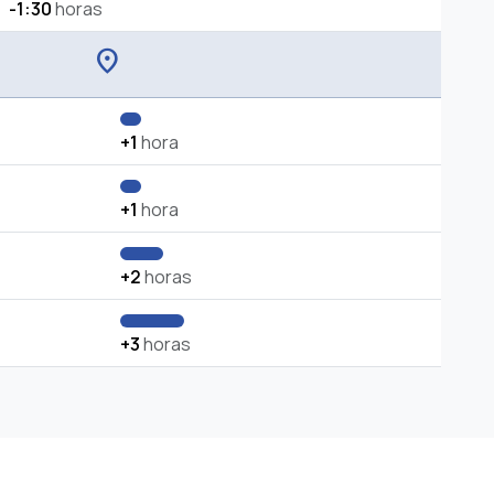
-1:30
horas
location_on
+1
hora
+1
hora
+2
horas
+3
horas