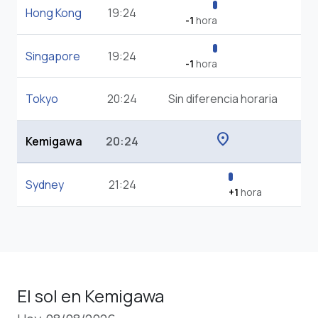
Hong Kong
19:24
-1
hora
Singapore
19:24
-1
hora
Tokyo
20:24
Sin diferencia horaria
location_on
Kemigawa
20:24
Sydney
21:24
+1
hora
El sol en Kemigawa