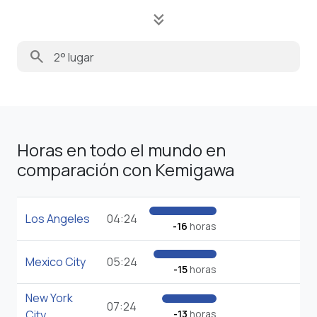
keyboard_double_arrow_down
search
Horas en todo el mundo en
comparación con Kemigawa
Los Angeles
04:24
-16
horas
Mexico City
05:24
-15
horas
New York
07:24
City
-13
horas