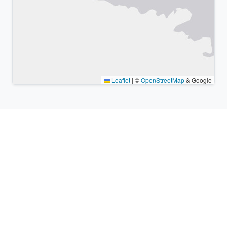
Leaflet
|
©
OpenStreetMap
& Google
Lugares cercanos y zonas
horarias similares
Ciudades grandes más cercanas