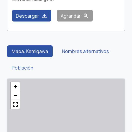
download
zoom_in
Descargar
Agrandar
Mapa: Kemigawa
Nombres alternativos
Población
+
−