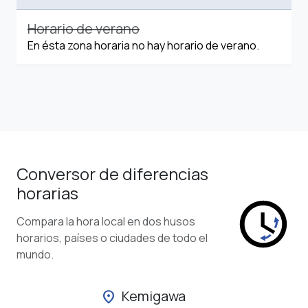
Horario de verano
En ésta zona horaria no hay horario de verano.
Conversor de diferencias
horarias
Compara la hora local en dos husos
horarios, países o ciudades de todo el
mundo.
Kemigawa
location_on