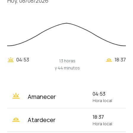
Hoy, 08/08/2026
wb_twilight_2
wb_twilight
04:53
18:37
13 horas
y 44 minutos
wb_twilight
04:53
Amanecer
Hora local
wb_twilight_2
18:37
Atardecer
Hora local