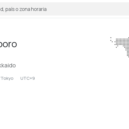
poro
kkaido
/Tokyo
UTC+9