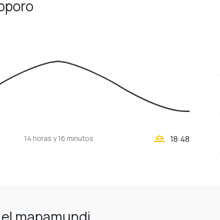
apporo
wb_twilight_2
14 horas
y 16 minutos
18:48
 el mapamundi