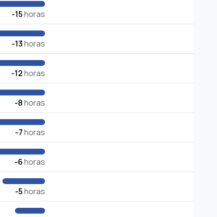
-15
horas
-13
horas
-12
horas
-8
horas
-7
horas
-6
horas
-5
horas