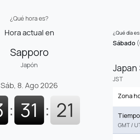
¿Qué hora es?
Hora actual en
¿Qué día e
Sábado
(
Sapporo
Japón
Japan
JST
Sáb, 8. Ago 2026
Zona ho
3
:
31
:
22
Tiempo 
GMT
/
U