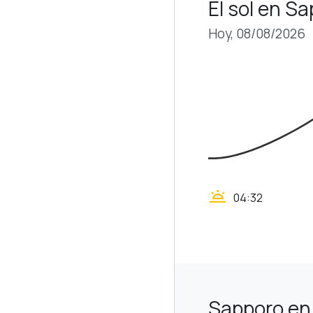
El sol en S
Hoy, 08/08/2026
wb_twilight
04:32
Sapporo en