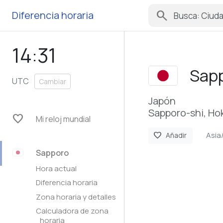
search
Diferencia horaria
14:31
Sap
UTC
Cambiar
Japón
Sapporo-shi, Ho
favorite
Mi reloj mundial
Asia
favorite
Añadir
Sapporo
Hora actual
Diferencia horaria
Zona horaria y detalles
Calculadora de zona
horaria