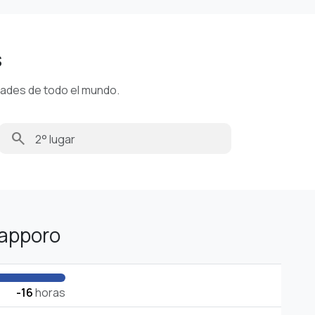
s
dades de todo el mundo.
search
Sapporo
-16
horas