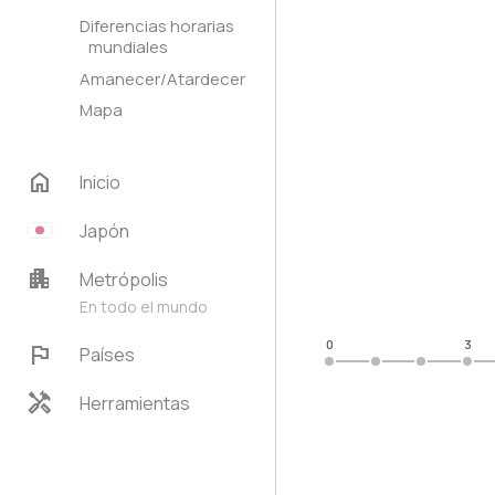
Diferencias horarias
mundiales
Amanecer/Atardecer
Mapa
home
Inicio
Japón
apartment
Metrópolis
En todo el mundo
0
3
flag
Países
handyman
Herramientas