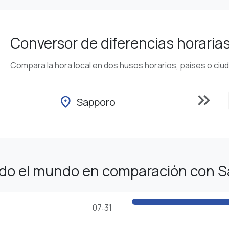
Conversor de diferencias horaria
Compara la hora local en dos husos horarios, países o ciu
keyboard_double_arrow_right
location_on
Sapporo
odo el mundo en comparación con 
07:31