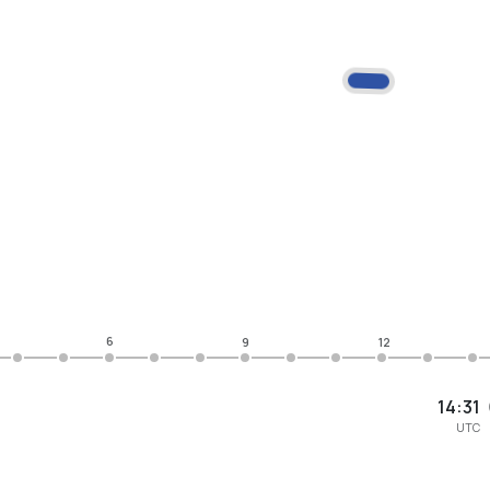
6
9
12
14:31
UTC