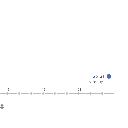
23:31
Asia/Tokyo
15
18
21