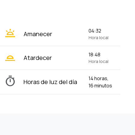
wb_twilight
04:32
Amanecer
Hora local
wb_twilight_2
18:48
Atardecer
Hora local
timer
14 horas,
Horas de luz del día
16 minutos